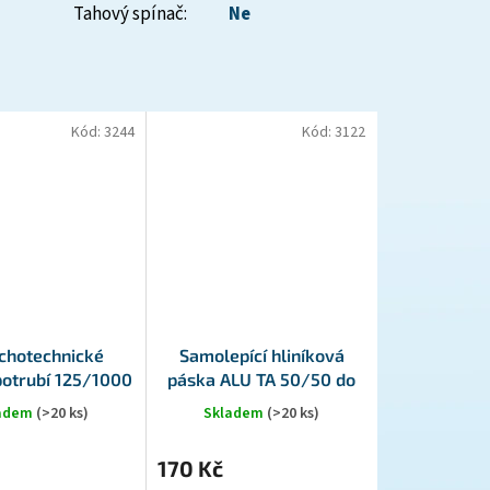
Tahový spínač
:
Ne
Kód:
3244
Kód:
3122
chotechnické
Samolepící hliníková
potrubí 125/1000
páska ALU TA 50/50 do
ALU
100 st.C
ladem
(>20 ks)
Skladem
(>20 ks)
170 Kč