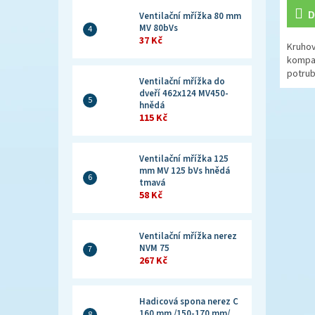
D
Ventilační mřížka 80 mm
MV 80bVs
37 Kč
Kruhov
kompati
potrubí
Ventilační mřížka do
dveří 462x124 MV450-
hnědá
115 Kč
Ventilační mřížka 125
mm MV 125 bVs hnědá
tmavá
58 Kč
Ventilační mřížka nerez
NVM 75
267 Kč
Hadicová spona nerez C
160 mm /150-170 mm/