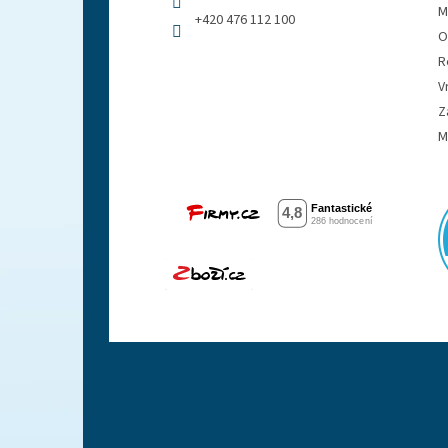
M
+420 476 112 100
O
R
V
Z
M