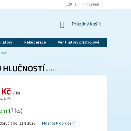
EKLAMAČNÍ ŘÁD
VRÁCENÍ ZBOŽÍ
CZK
ZÁSADY OCHRANY OSOBNÍCH ÚDAJ
Přihlášení
NÁKUPNÍ
Prázdný košík
KOŠÍK
ilátory
Rekuperace
Ventilátory přístrojové
Revizní dv
ností
U HLUČNOSTÍ
43037
 Kč
/ ks
ez DPH
dem
(7 ks)
oručit do:
11.8.2026
Možnosti doručení