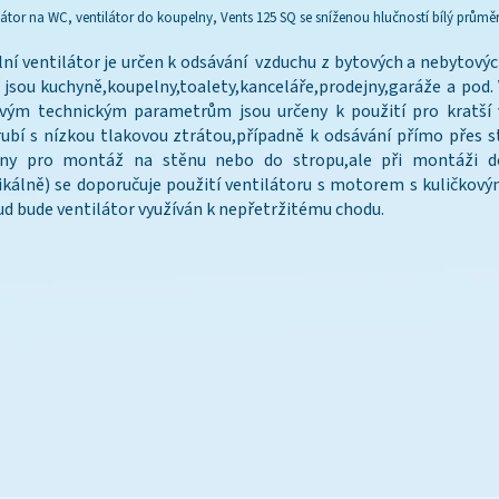
látor na WC, ventilátor do koupelny, Vents 125 SQ se sníženou hlučností bílý prům
lní ventilátor je určen k odsávání vzduchu z bytových a nebytovýc
 jsou kuchyně,koupelny,toalety,kanceláře,prodejny,garáže a pod
vým technickým parametrům jsou určeny k použití pro kratší 
ubí s nízkou tlakovou ztrátou,případně k odsávání přímo přes s
eny pro montáž na stěnu nebo do stropu,ale při montáži d
ikálně) se doporučuje použití ventilátoru s motorem s kuličkovým
d bude ventilátor využíván k nepřetržitému chodu.