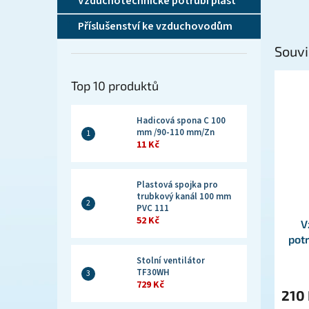
Vzduchotechnické potrubí plast
Příslušenství ke vzduchovodům
Souvi
Top 10 produktů
Hadicová spona C 100
mm /90-110 mm/Zn
11 Kč
Plastová spojka pro
trubkový kanál 100 mm
PVC 111
52 Kč
V
pot
Stolní ventilátor
TF30WH
729 Kč
210