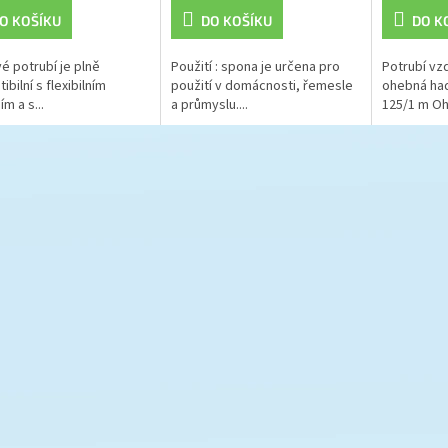
O KOŠÍKU
DO KOŠÍKU
DO K
é potrubí je plně
Použití : spona je určena pro
Potrubí vz
bilní s flexibilním
použití v domácnosti, řemesle
ohebná had
m a s...
a průmyslu....
125/1 m Oh