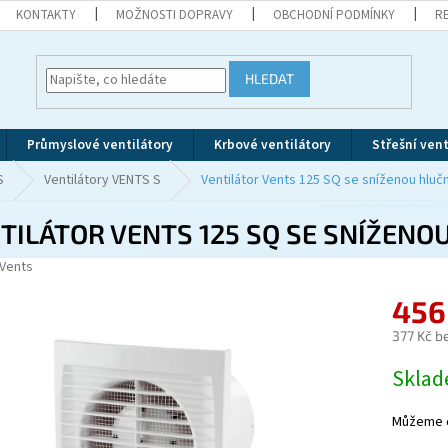
KONTAKTY
MOŽNOSTI DOPRAVY
OBCHODNÍ PODMÍNKY
R
HLEDAT
Průmyslové ventilátory
Krbové ventilátory
Střešní vent
S
Ventilátory VENTS S
Ventilátor Vents 125 SQ se sníženou hluč
TILÁTOR VENTS 125 SQ SE SNÍŽENO
Vents
456
377 Kč b
Měrná
Skla
cena:
Můžeme d