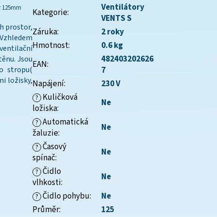
Ventilátory
ěr 125mm
Kategorie
:
VENTS S
h prostor,
Záruka
:
2 roky
. Vzhledem
Hmotnost
:
0.6 kg
ventilační
482403202626
těnu. Jsou
EAN
:
o stropu(
7
i ložisky,
Napájení
:
230 V
Kuličková
?
Ne
ložiska
:
Automatická
?
Ne
žaluzie
:
Časový
?
Ne
spínač
:
Čidlo
?
Ne
vlhkosti
:
Čidlo pohybu
:
Ne
?
Průměr
:
125