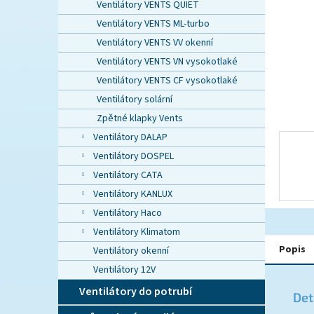
n
Ventilátory VENTS QUIET
e
Ventilátory VENTS ML-turbo
l
Ventilátory VENTS VV okenní
Ventilátory VENTS VN vysokotlaké
Ventilátory VENTS CF vysokotlaké
Ventilátory solární
Zpětné klapky Vents
Ventilátory DALAP
Ventilátory DOSPEL
Ventilátory CATA
Ventilátory KANLUX
Ventilátory Haco
Ventilátory Klimatom
Popis
Ventilátory okenní
Ventilátory 12V
Ventilátory do potrubí
Det