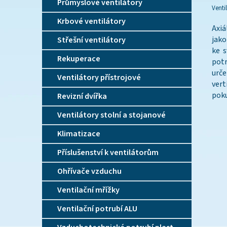
Průmyslové ventilátory
Venti
Krbové ventilátory
Axiá
jako
Střešní ventilátory
ke s
Rekuperace
potr
urč
Ventilátory přístrojové
vert
poku
Revizní dvířka
Ventilátory stolní a stojanové
Klimatizace
Příslušenství k ventilátorům
Ohřívače vzduchu
Ventilační mřížky
Ventilační potrubí ALU