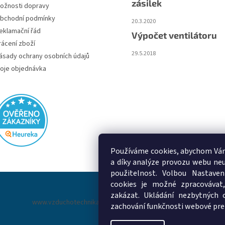
zásilek
ožnosti dopravy
bchodní podmínky
20.3.2020
eklamační řád
Výpočet ventilátoru
rácení zboží
29.5.2018
ásady ochrany osobních údajů
oje objednávka
Používáme cookies, abychom Vám
a díky analýze provozu webu neu
použitelnost. Volbou Nastaven
cookies je možné zpracovávat,
zakázat. Ukládání nezbytných 
www.vzduchotechnika-ventilatory.cz
www.palmat.cz
zachování funkčnosti webové pre