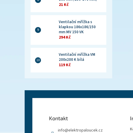
21 Kč
Ventilační mřížka s
klapkou 186x186/150
mm MV 150 VK
294 Kč
Ventilační mřížka VM
200x200 K bílá
119 Kč
Z
á
p
a
Kontakt
I
t
í
K
info
@
elektropaloucek.cz