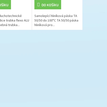
OŠÍKU
DO KOŠÍKU
duchotechnické
Samolepící hliníková páska TA
ice trubka flexo ALU
50/50 do 100°C TA 50/50 páska
ebná trubka...
hliníková pro...