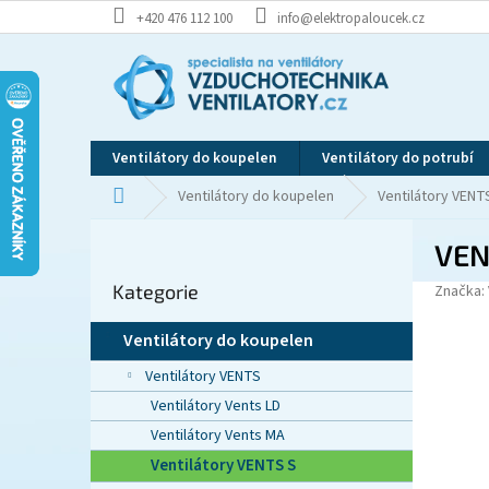
Přejít
+420 476 112 100
info@elektropaloucek.cz
na
obsah
Ventilátory do koupelen
Ventilátory do potrubí
Domů
Ventilátory do koupelen
Ventilátory VENT
P
VEN
o
Přeskočit
s
Kategorie
kategorie
Značka:
t
r
Ventilátory do koupelen
a
n
Ventilátory VENTS
n
Ventilátory Vents LD
í
Ventilátory Vents MA
p
Ventilátory VENTS S
a