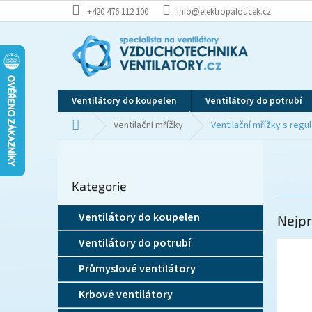
Přejít
+420 476 112 100
info@elektropaloucek.cz
na
obsah
Ventilátory do koupelen
Ventilátory do potrubí
Domů
Ventilační mřížky
Ventilační mřížky s regul
P
o
Přeskočit
s
Kategorie
kategorie
t
r
Ventilátory do koupelen
Nejpr
a
n
Ventilátory do potrubí
n
í
Průmyslové ventilátory
p
Krbové ventilátory
a