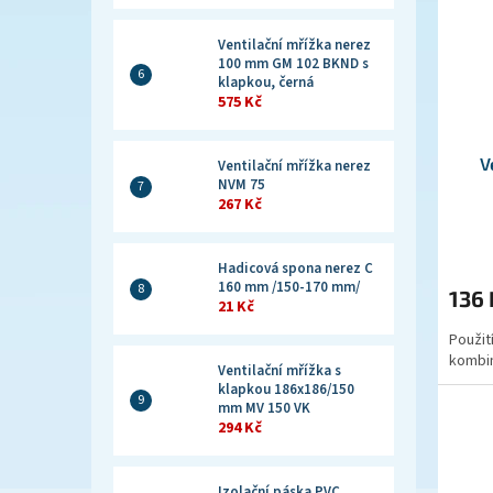
Ventilační mřížka nerez
100 mm GM 102 BKND s
klapkou, černá
575 Kč
V
Ventilační mřížka nerez
NVM 75
267 Kč
Hadicová spona nerez C
160 mm /150-170 mm/
136
21 Kč
Použit
kombin
Ventilační mřížka s
klapkou 186x186/150
mm MV 150 VK
294 Kč
Izolační páska PVC