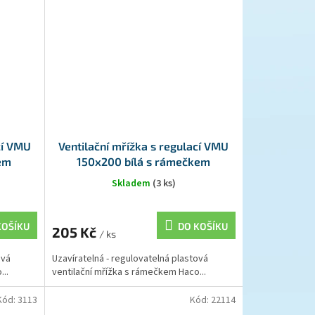
cí VMU
Ventilační mřížka s regulací VMU
kem
150x200 bílá s rámečkem
Skladem
(3 ks)
KOŠÍKU
DO KOŠÍKU
205 Kč
/ ks
ová
Uzavíratelná - regulovatelná plastová
..
ventilační mřížka s rámečkem Haco...
Kód:
3113
Kód:
22114