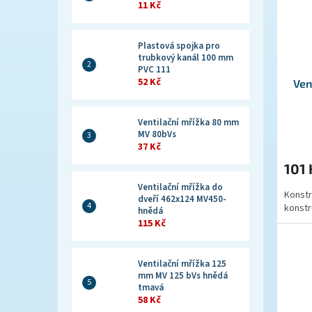
11 Kč
Plastová spojka pro
trubkový kanál 100 mm
PVC 111
52 Kč
Ven
Ventilační mřížka 80 mm
MV 80bVs
37 Kč
101
Ventilační mřížka do
Konstr
dveří 462x124 MV450-
konstr
hnědá
115 Kč
Ventilační mřížka 125
mm MV 125 bVs hnědá
tmavá
58 Kč