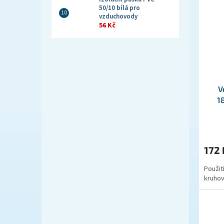
50/10 bílá pro
vzduchovody
56 Kč
V
1
172
Použit
kruhov