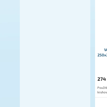
V
250x
274
Použit
kruhov