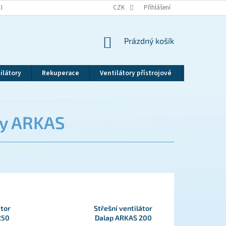
EKLAMAČNÍ ŘÁD
VRÁCENÍ ZBOŽÍ
CZK
ZÁSADY OCHRANY OSOBNÍCH ÚDAJ
Přihlášení
NÁKUPNÍ
Prázdný košík
KOŠÍK
ilátory
Rekuperace
Ventilátory přístrojové
Revizní dv
ry ARKAS
átor
Střešní ventilátor
250
Dalap ARKAS 200