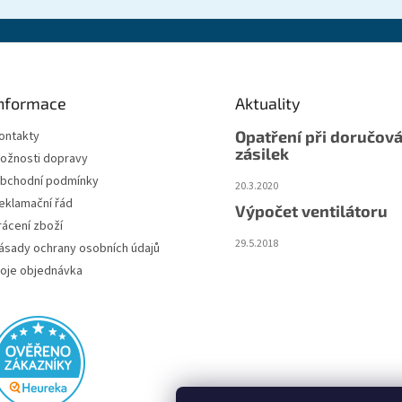
nformace
Aktuality
Opatření při doručová
ontakty
zásilek
ožnosti dopravy
bchodní podmínky
20.3.2020
eklamační řád
Výpočet ventilátoru
rácení zboží
29.5.2018
ásady ochrany osobních údajů
oje objednávka