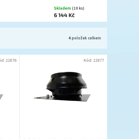
Skladem
(10 ks)
6 144 Kč
4
položek celkem
ód:
22876
Kód:
22877