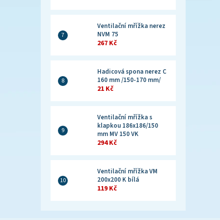
Ventilační mřížka nerez
NVM 75
267 Kč
Hadicová spona nerez C
160 mm /150-170 mm/
21 Kč
Ventilační mřížka s
klapkou 186x186/150
mm MV 150 VK
294 Kč
Ventilační mřížka VM
200x200 K bílá
119 Kč