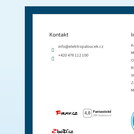
Z
á
p
a
Kontakt
I
t
í
K
info
@
elektropaloucek.cz
M
+420 476 112 100
O
R
V
Z
M