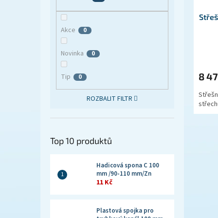
Střeš
Akce
0
Novinka
0
8 4
Tip
0
Střešní
ROZBALIT FILTR
střech
Top 10 produktů
Hadicová spona C 100
mm /90-110 mm/Zn
11 Kč
Plastová spojka pro