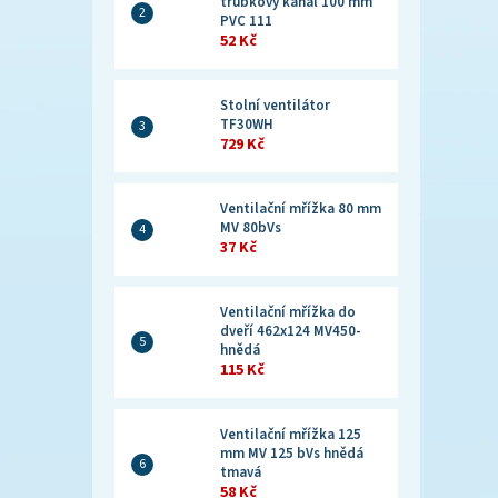
trubkový kanál 100 mm
PVC 111
52 Kč
Stolní ventilátor
TF30WH
729 Kč
Ventilační mřížka 80 mm
MV 80bVs
37 Kč
Ventilační mřížka do
dveří 462x124 MV450-
hnědá
115 Kč
Ventilační mřížka 125
mm MV 125 bVs hnědá
tmavá
58 Kč