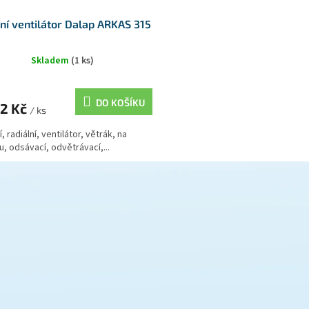
ní ventilátor Dalap ARKAS 315
Skladem
(1 ks)
DO KOŠÍKU
72 Kč
/ ks
, radiální, ventilátor, větrák, na
u, odsávací, odvětrávací,...
O
v
l
á
d
a
c
í
p
r