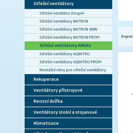
n
Střešní ventilátory
e
Střešní ventilátor Dospel
l
Střešní ventilátory BATRON
Ř
Střešní ventilátory BATRON 400V
a
Dopor
Střešní ventilátory BATRON PROFI
z
Střešní ventilátory ARKAS
e
Střešní ventilátory ALBATRO
V
n
ý
í
Střešní ventilátory ALBATRO PROFI
p
p
Montážní rámy pro střešní ventilátory
i
r
Rekuperace
s
o
p
d
Ventilátory přístrojové
r
u
o
k
Revizní dvířka
d
t
Ventilátory stolní a stojanové
u
ů
k
Klimatizace
t