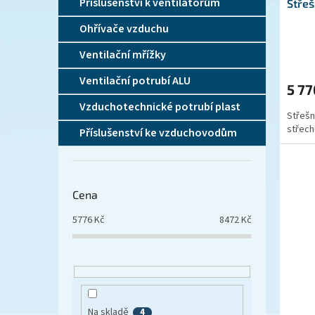
ů
Příslušenství k ventilátorům
Střeš
Ohřívače vzduchu
Ventilační mřížky
Ventilační potrubí ALU
5 77
Vzduchotechnické potrubí plast
Střešní
střech
Příslušenství ke vzduchovodům
Cena
5776
Kč
8472
Kč
Na skladě
4