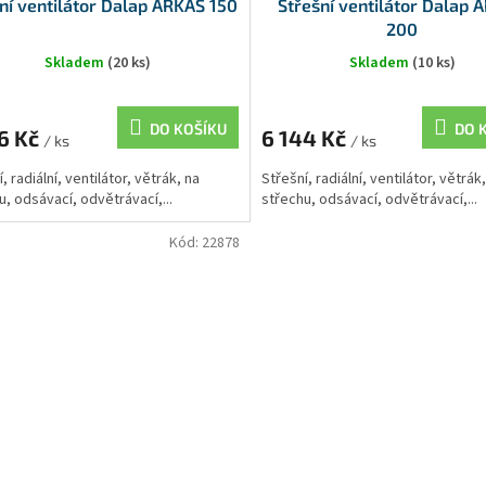
ní ventilátor Dalap ARKAS 150
Střešní ventilátor Dalap 
200
Skladem
(20 ks)
Skladem
(10 ks)
DO KOŠÍKU
DO 
6 Kč
6 144 Kč
/ ks
/ ks
, radiální, ventilátor, větrák, na
Střešní, radiální, ventilátor, větrák
u, odsávací, odvětrávací,...
střechu, odsávací, odvětrávací,...
Kód:
22878