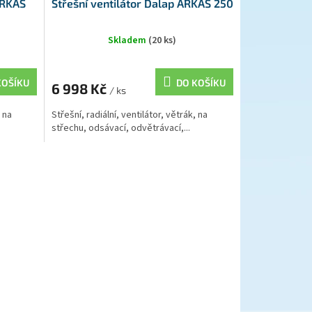
ARKAS
Střešní ventilátor Dalap ARKAS 250
Skladem
(20 ks)
KOŠÍKU
DO KOŠÍKU
6 998 Kč
/ ks
, na
Střešní, radiální, ventilátor, větrák, na
střechu, odsávací, odvětrávací,...