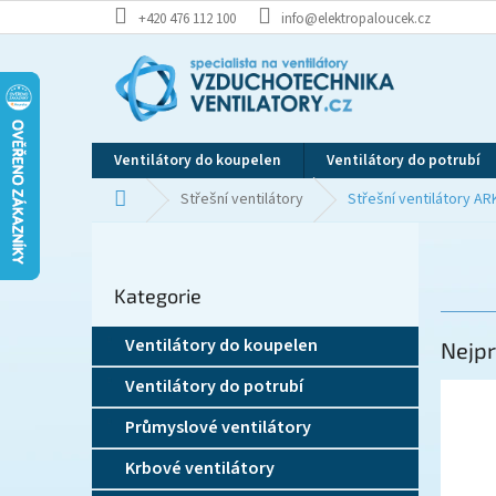
Přejít
+420 476 112 100
info@elektropaloucek.cz
na
obsah
Ventilátory do koupelen
Ventilátory do potrubí
Domů
Střešní ventilátory
Střešní ventilátory A
P
o
Přeskočit
s
Kategorie
kategorie
t
r
Ventilátory do koupelen
Nejpr
a
n
Ventilátory do potrubí
n
í
Průmyslové ventilátory
p
Krbové ventilátory
a