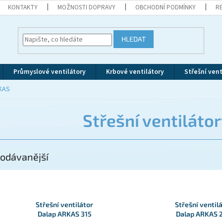
KONTAKTY
MOŽNOSTI DOPRAVY
OBCHODNÍ PODMÍNKY
R
HLEDAT
Průmyslové ventilátory
Krbové ventilátory
Střešní vent
RKAS
Střešní ventiláto
odávanější
Střešní ventilátor
Střešní ventil
Dalap ARKAS 315
Dalap ARKAS 