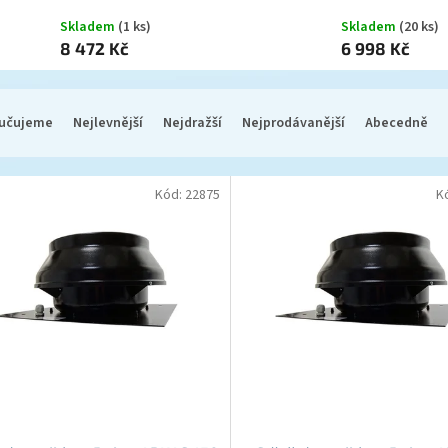
Skladem
(1 ks)
Skladem
(20 ks)
8 472 Kč
6 998 Kč
učujeme
Nejlevnější
Nejdražší
Nejprodávanější
Abecedně
Kód:
22875
K