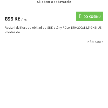
Skladem u dodavatele
DO KOŠÍKU
899 Kč
/ ks
Revizní dvířka pod obklad do SDK stěny RDLo 150x200x12,5 GKBi US
vhodná do...
Kód:
45016