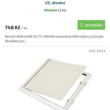
US, těsnění
Skladem
(1 ks)
DO KOŠÍKU
748 Kč
/ ks
Revizní dvířka DGB US/TS 200x200 osazená profilovaným pryžovým
těsněním pro...
Kód:
30154