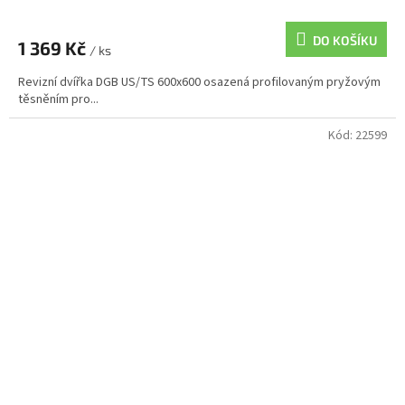
DO KOŠÍKU
1 369 Kč
/ ks
Revizní dvířka DGB US/TS 600x600 osazená profilovaným pryžovým
těsněním pro...
Kód:
22599