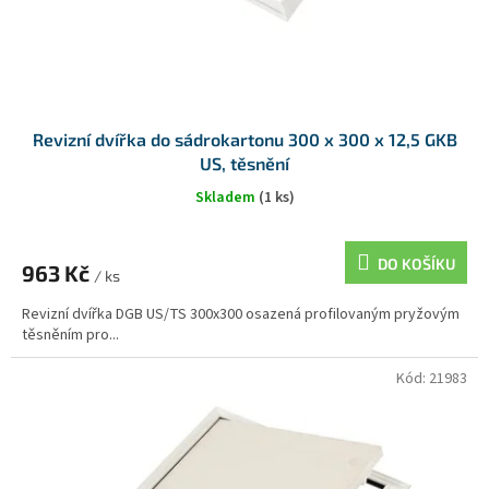
Revizní dvířka do sádrokartonu 300 x 300 x 12,5 GKB
US, těsnění
Skladem
(1 ks)
DO KOŠÍKU
963 Kč
/ ks
Revizní dvířka DGB US/TS 300x300 osazená profilovaným pryžovým
těsněním pro...
Kód:
21983