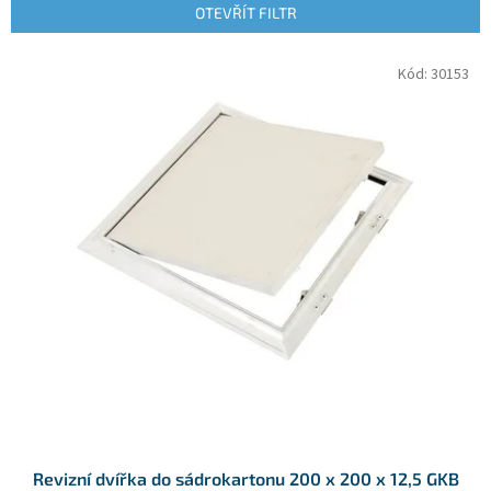
p
OTEVŘÍT FILTR
r
o
V
Kód:
30153
d
ý
u
p
k
i
t
s
ů
p
r
o
d
u
k
t
ů
Revizní dvířka do sádrokartonu 200 x 200 x 12,5 GKB