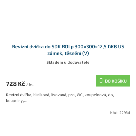
Revizní dvířka do SDK RDLp 300x300x12,5 GKB US
zámek, těsnění (V)
Skladem u dodavatele
DO KOŠÍKU
728 Kč
/ ks
Revizní dvířka, hliníková, lisovaná, pro, WC, koupelnová, do,
koupelny,...
Kód:
22984