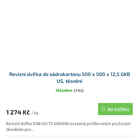
Revizní dvířka do sádrokartonu 500 x 500 x 12,5 GKB
US, těsnění
Skladem
(3 ks)
DO KOŠÍKU
1 274 Kč
/ ks
Revizní dvířka DGB US/TS 500x500 osazená profilovaným pryžovým
těsněním pro...