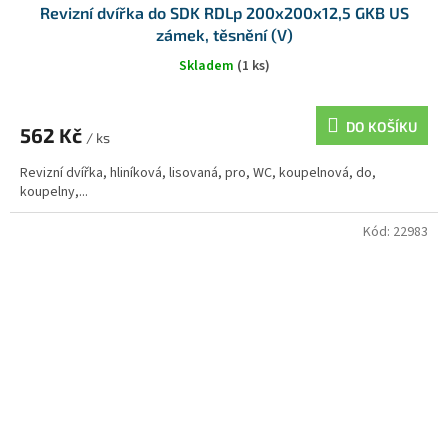
Revizní dvířka do SDK RDLp 200x200x12,5 GKB US
zámek, těsnění (V)
Skladem
(1 ks)
DO KOŠÍKU
562 Kč
/ ks
Revizní dvířka, hliníková, lisovaná, pro, WC, koupelnová, do,
koupelny,...
Kód:
22983