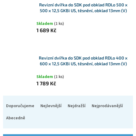
Revizní dvířka do SDK pod obklad RDLo 500 x
500 x 12,5 GKBi US, těsnění, obklad 13mm (V)
Skladem
(1 ks)
1 689 Kč
Revizní dvířka do SDK pod obklad RDLo 400 x
600 x 12,5 GKBi US, těsnění, obklad 13mm (V)
Skladem
(1 ks)
1 789 Kč
Ř
a
Doporučujeme
Nejlevnější
Nejdražší
Nejprodávanější
z
e
Abecedně
n
í