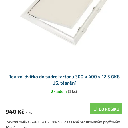
Revizní dvířka do sádrokartonu 300 x 400 x 12,5 GKB
US, těsnění
Skladem
(1 ks)
DO KOŠÍKU
940 Kč
/ ks
Revizní dvířka GKB US/TS 300x400 osazená profilovaným pryžovým
těsněním pro...