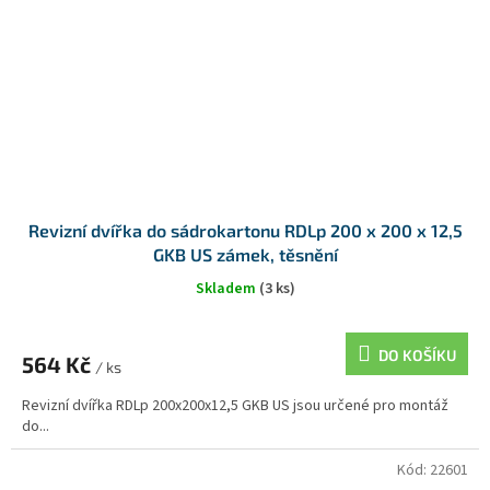
Revizní dvířka do sádrokartonu RDLp 200 x 200 x 12,5
GKB US zámek, těsnění
Skladem
(3 ks)
DO KOŠÍKU
564 Kč
/ ks
Revizní dvířka RDLp 200x200x12,5 GKB US jsou určené pro montáž
do...
Kód:
22601