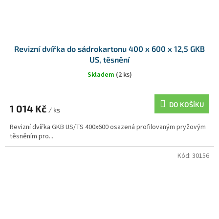
Revizní dvířka do sádrokartonu 400 x 600 x 12,5 GKB
US, těsnění
Skladem
(2 ks)
DO KOŠÍKU
1 014 Kč
/ ks
Revizní dvířka GKB US/TS 400x600 osazená profilovaným pryžovým
těsněním pro...
Kód:
30156