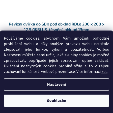
Revizní dvířka do SDK pod obklad RDLo 200 x 200 x
12,5 GKBi US, těsnění, obklad 13mm
Skladem
(1 ks)
Používáme cookies, abychom Vám umožnili pohodlné
prohlížení webu a díky analýze provozu webu neustále
zlepšovali jeho funkce, výkon a použitelnost. Volbou
DO KOŠÍKU
940 Kč
Nastavení můžete sami určit, jaké skupiny cookies je možné
/ ks
zpracovávat, popřípadě jejich zpracování úplně zakázat.
Revizní dvířka pod obklad do SDK stěny RDLo 200x200x12,5 GKBi US
Ukládání nezbytných cookies probíhá vždy, a to v zájmu
vhodná do...
zachování funkčnosti webové prezentace. Více informací
zde
.
Kód:
45017
Nastavení
Souhlasím