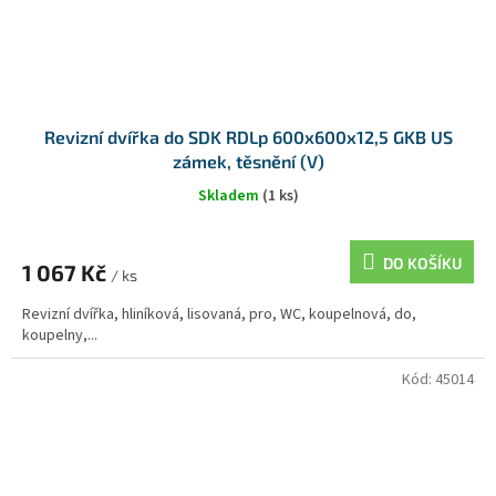
Revizní dvířka do SDK RDLp 600x600x12,5 GKB US
zámek, těsnění (V)
Skladem
(1 ks)
DO KOŠÍKU
1 067 Kč
/ ks
Revizní dvířka, hliníková, lisovaná, pro, WC, koupelnová, do,
koupelny,...
Kód:
45014