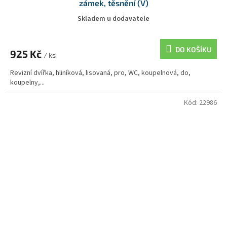
zámek, těsnění (V)
Skladem u dodavatele
DO KOŠÍKU
925 Kč
/ ks
Revizní dvířka, hliníková, lisovaná, pro, WC, koupelnová, do,
koupelny,...
Kód:
22986