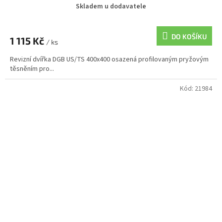
Skladem u dodavatele
DO KOŠÍKU
1 115 Kč
/ ks
Revizní dvířka DGB US/TS 400x400 osazená profilovaným pryžovým
těsněním pro...
Kód:
21984