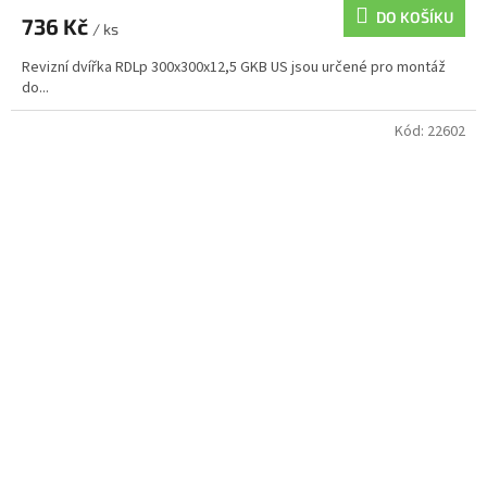
DO KOŠÍKU
736 Kč
/ ks
Revizní dvířka RDLp 300x300x12,5 GKB US jsou určené pro montáž
do...
Kód:
22602