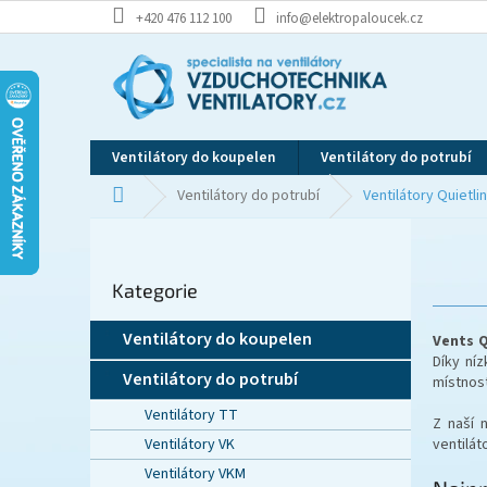
Přejít
+420 476 112 100
info@elektropaloucek.cz
na
obsah
Ventilátory do koupelen
Ventilátory do potrubí
Domů
Ventilátory do potrubí
Ventilátory Quietli
P
o
Přeskočit
s
Kategorie
kategorie
t
r
Ventilátory do koupelen
Vents Q
a
Díky níz
n
Ventilátory do potrubí
místnost
n
Ventilátory TT
í
Z naší 
p
ventilá
Ventilátory VK
a
Ventilátory VKM