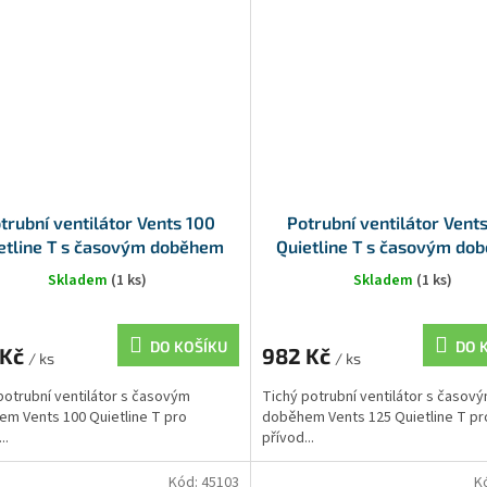
trubní ventilátor Vents 100
Potrubní ventilátor Vent
etline T s časovým doběhem
Quietline T s časovým do
Skladem
(1 ks)
Skladem
(1 ks)
DO KOŠÍKU
DO 
 Kč
982 Kč
/ ks
/ ks
potrubní ventilátor s časovým
Tichý potrubní ventilátor s časov
m Vents 100 Quietline T pro
doběhem Vents 125 Quietline T pr
..
přívod...
Kód:
45103
K