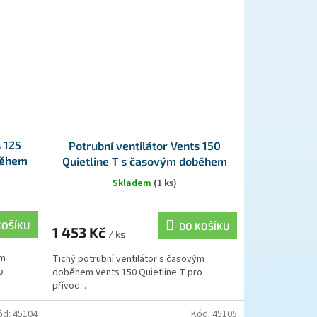
s 125
Potrubní ventilátor Vents 150
během
Quietline T s časovým doběhem
Skladem
(1 ks)
KOŠÍKU
DO KOŠÍKU
1 453 Kč
/ ks
ým
Tichý potrubní ventilátor s časovým
o
doběhem Vents 150 Quietline T pro
přívod...
ód:
45104
Kód:
45105