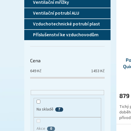
Ventilační mřížky
Ventilační potrubí ALU
Vzduchotechnické potrubí plast
Příslušenství ke vzduchovodům
Po
Cena
Qui
649
Kč
1453
Kč
879
Tichý 
Na skladě
7
doběhe
přívod.
Akce
0