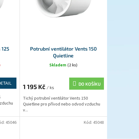
s 125
Potrubní ventilátor Vents 150
Quietline
é
Skladem
(2 ks)
DETAIL
DO KOŠÍKU
1 195 Kč
/ ks
5
Tichý potrubní ventilátor Vents 150
vzduchu
Quietline pro přívod nebo odvod vzduchu
v...
ód:
45046
Kód:
45048