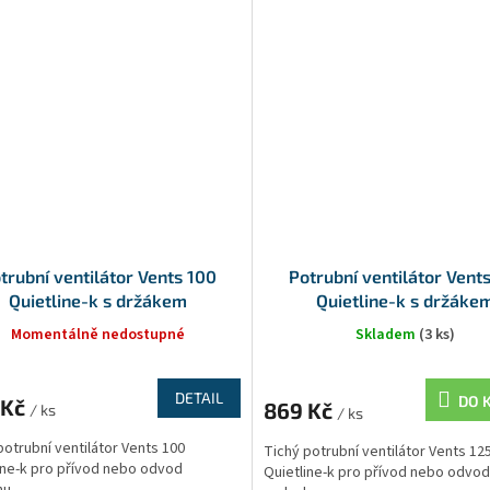
trubní ventilátor Vents 100
Potrubní ventilátor Vent
Quietline-k s držákem
Quietline-k s držáke
Momentálně nedostupné
Skladem
(3 ks)
DETAIL
DO 
 Kč
869 Kč
/ ks
/ ks
potrubní ventilátor Vents 100
Tichý potrubní ventilátor Vents 12
ine-k pro přívod nebo odvod
Quietline-k pro přívod nebo odvod
u...