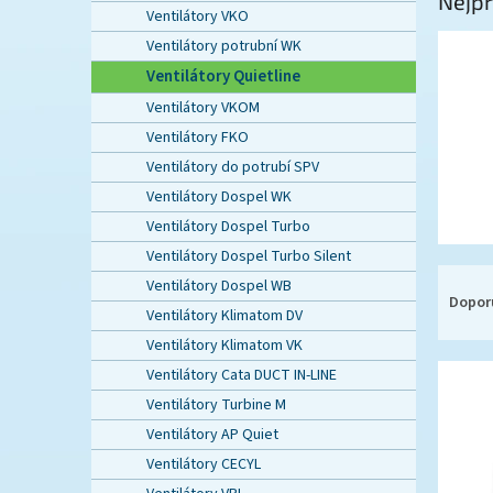
Nejpr
n
Ventilátory VKO
e
Ventilátory potrubní WK
l
Ventilátory Quietline
Ventilátory VKOM
Ventilátory FKO
Ventilátory do potrubí SPV
Ventilátory Dospel WK
Ventilátory Dospel Turbo
Ventilátory Dospel Turbo Silent
Ř
Ventilátory Dospel WB
a
Dopor
Ventilátory Klimatom DV
z
Ventilátory Klimatom VK
e
V
n
Ventilátory Cata DUCT IN-LINE
ý
í
Ventilátory Turbine M
p
p
Ventilátory AP Quiet
i
r
Ventilátory CECYL
s
o