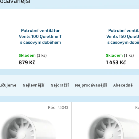
odávanější
Potrubní ventilátor
Potrubní ventil
Vents 100 Quietline T
Vents 150 Quietl
s časovým doběhem
s časovým dob
Skladem
(1 ks)
Skladem
(1 ks)
879 Kč
1 453 Kč
učujeme
Nejlevnější
Nejdražší
Nejprodávanější
Abecedně
Kód:
45043
K