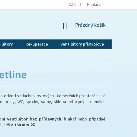
EKLAMAČNÍ ŘÁD
VRÁCENÍ ZBOŽÍ
CZK
ZÁSADY OCHRANY OSOBNÍCH ÚDAJ
Přihlášení
NÁKUPNÍ
Prázdný košík
KOŠÍK
ilátory
Rekuperace
Ventilátory přístrojové
Revizní dv
etline
o odvod vzduchu v bytových i komerčních prostorách. ✅
 koupelny, WC, sprchy, šatny, sklepa nebo jiných menších
dní ventilátor bez přídavných funkcí
nebo případně
0, 125 a 150 mm
. 🔀