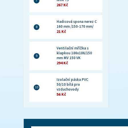
NVM 75
267 Kč
Hadicová spona nerez C
160 mm /150-170 mm/
21 Kč
Ventilační mřížka s
klapkou 186x186/150
mm MV 150 VK
294 Kč
Izolační páska PVC
50/10 bílá pro
vzduchovody
56 Kč
Z