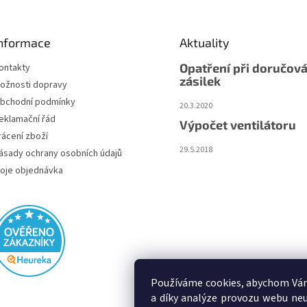
nformace
Aktuality
Opatření při doručová
ontakty
zásilek
ožnosti dopravy
bchodní podmínky
20.3.2020
eklamační řád
Výpočet ventilátoru
rácení zboží
29.5.2018
ásady ochrany osobních údajů
oje objednávka
Používáme cookies, abychom Vám
a díky analýze provozu webu neu