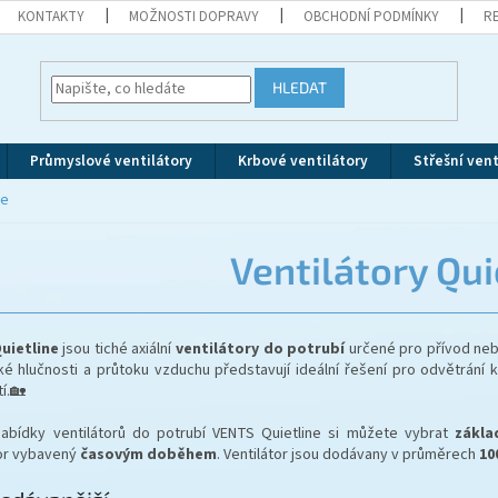
KONTAKTY
MOŽNOSTI DOPRAVY
OBCHODNÍ PODMÍNKY
R
HLEDAT
Průmyslové ventilátory
Krbové ventilátory
Střešní vent
ne
Ventilátory Qui
uietline
jsou tiché axiální
ventilátory do potrubí
určené pro přívod neb
ké hlučnosti a průtoku vzduchu představují ideální řešení pro odvětrání
í.🏡
nabídky ventilátorů do potrubí VENTS Quietline si můžete vybrat
zákla
tor vybavený
časovým doběhem
. Ventilátor jsou dodávany v průměrech
10