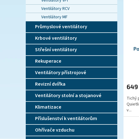
p
d
Ventilátory VPI
r
u
Ventilátory RCV
o
k
Ventilátory MF
d
t
Průmyslové ventilátory
u
ů
k
Krbové ventilátory
t
ů
Po
Střešní ventilátory
Rekuperace
Ventilátory přístrojové
Revizní dvířka
649
Ventilátory stolní a stojanové
Tichý 
Quietl
Klimatizace
v...
Příslušenství k ventilátorům
Ohřívače vzduchu