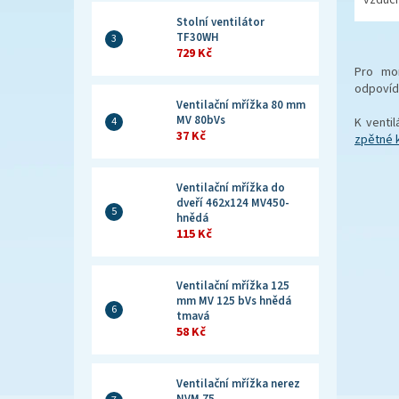
Stolní ventilátor
TF30WH
729 Kč
Pro mon
odpovída
Ventilační mřížka 80 mm
MV 80bVs
K venti
37 Kč
zpětné 
Ventilační mřížka do
dveří 462x124 MV450-
hnědá
115 Kč
Ventilační mřížka 125
mm MV 125 bVs hnědá
tmavá
58 Kč
Ventilační mřížka nerez