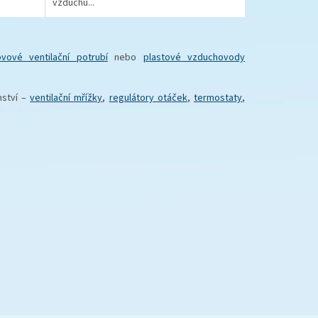
vzduchu...
ovové ventilační potrubí
nebo
plastové vzduchovody
nství –
ventilační mřížky
,
regulátory otáček
,
termostaty
,