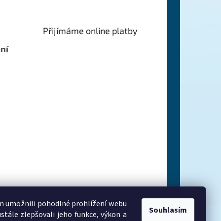
Přijímáme online platby
ní
 umožnili pohodlné prohlížení webu
Souhlasím
stále zlepšovali jeho funkce, výkon a