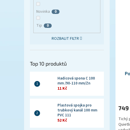
Novinka
0
Tip
0
ROZBALIT FILTR
Top 10 produktů
Po
Hadicová spona C 100
mm /90-110 mm/Zn
11 Kč
Plastová spojka pro
749
trubkový kanál 100 mm
PVC 111
Tichý 
52 Kč
Quietl
vzduch