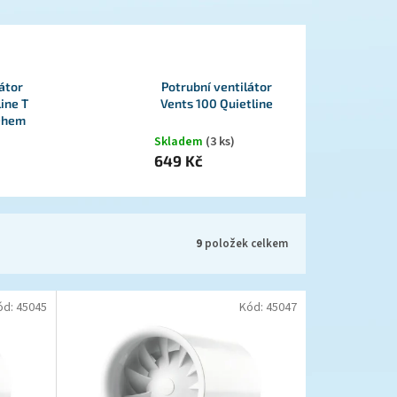
átor
Potrubní ventilátor
ine T
Vents 100 Quietline
ěhem
Skladem
(3 ks)
649 Kč
9
položek celkem
ód:
45045
Kód:
45047