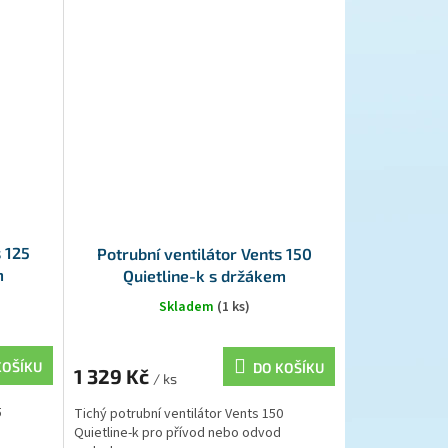
s 125
Potrubní ventilátor Vents 150
m
Quietline-k s držákem
Skladem
(1 ks)
KOŠÍKU
DO KOŠÍKU
1 329 Kč
/ ks
5
Tichý potrubní ventilátor Vents 150
Quietline-k pro přívod nebo odvod