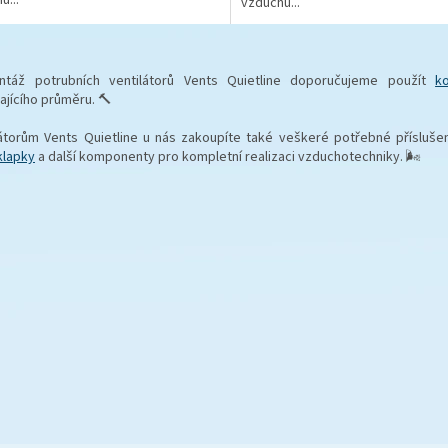
vzduchu...
O
v
táž potrubních ventilátorů Vents Quietline doporučujeme použít
k
l
jícího průměru. 🔨
á
d
látorům Vents Quietline u nás zakoupíte také veškeré potřebné přísluše
a
klapky
a další komponenty pro kompletní realizaci vzduchotechniky. 🌬️
c
í
p
r
v
k
y
v
ý
p
i
s
u