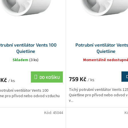
trubní ventilátor Vents 100
Potrubní ventilátor Vent
Quietline
Quietline
Skladem
(3 ks)
Momentálně nedostupn
DO KOŠÍKU
759 Kč
 Kč
/ ks
/ ks
Tichý potrubní ventilátor Vents 12
potrubní ventilátor Vents 100
Quietline pro přívod nebo odvod 
ine pro přívod nebo odvod vzduchu
v...
Kód:
45044
K