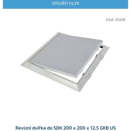
p
OTEVŘÍT FILTR
r
o
V
Kód:
30209
d
ý
u
p
k
i
t
s
ů
p
r
o
d
u
k
t
ů
Revizní dvířka do SDK 200 x 200 x 12,5 GKB US