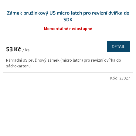
Zámek pružinkový US micro latch pro revizní dvířka do
SDK
Momentálně nedostupné
DETAIL
53 Kč
/ ks
Náhradní US pružinový zámek (micro latch) pro revizní dvířka do
sádrokartonu.
Kód:
23927