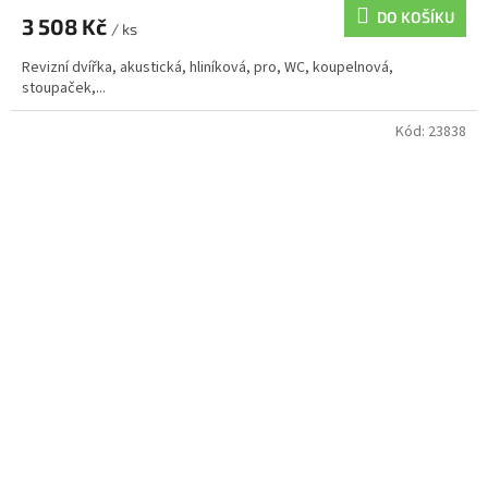
DO KOŠÍKU
3 508 Kč
/ ks
Revizní dvířka, akustická, hliníková, pro, WC, koupelnová,
stoupaček,...
Kód:
23838