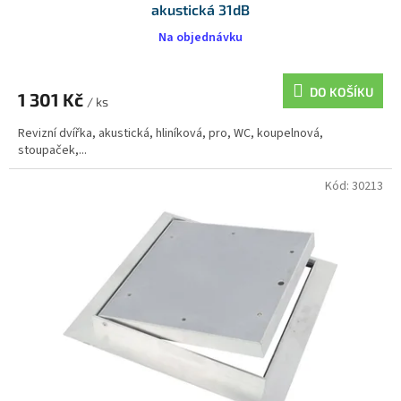
akustická 31dB
Na objednávku
DO KOŠÍKU
1 301 Kč
/ ks
Revizní dvířka, akustická, hliníková, pro, WC, koupelnová,
stoupaček,...
Kód:
30213