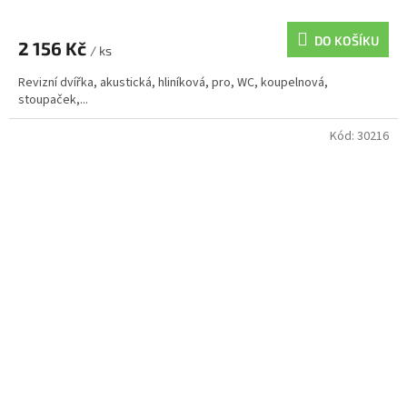
DO KOŠÍKU
2 156 Kč
/ ks
Revizní dvířka, akustická, hliníková, pro, WC, koupelnová,
stoupaček,...
Kód:
30216