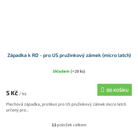
Západka k RD - pro US pružinkový zámek (micro latch)
Skladem
(>20 ks)
DO KOŠÍKU
5 Kč
/ ks
Plechová západka, protikus pro US pružinkový zámek micro latch
určený pro...
12
položek celkem
O
v