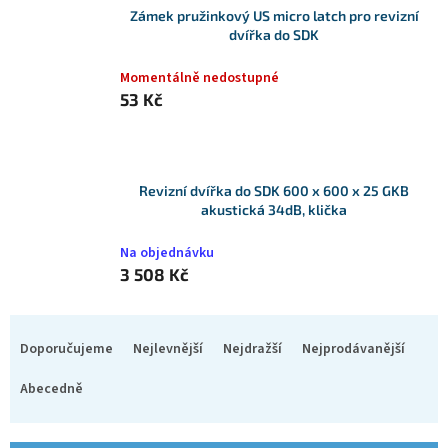
Zámek pružinkový US micro latch pro revizní
dvířka do SDK
Momentálně nedostupné
53 Kč
Revizní dvířka do SDK 600 x 600 x 25 GKB
akustická 34dB, klička
Na objednávku
3 508 Kč
Ř
a
Doporučujeme
Nejlevnější
Nejdražší
Nejprodávanější
z
e
Abecedně
n
í