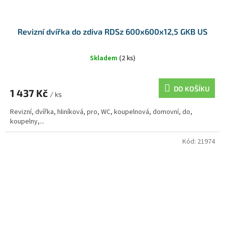
Revizní dvířka do zdiva RDSz 600x600x12,5 GKB US
Skladem
(2 ks)
DO KOŠÍKU
1 437 Kč
/ ks
Revizní, dvířka, hliníková, pro, WC, koupelnová, domovní, do,
koupelny,...
Kód:
21974