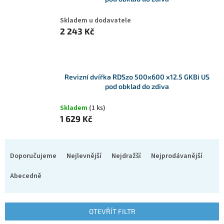
Skladem u dodavatele
2 243 Kč
Revizní dvířka RDSzo 500x600 x12.5 GKBi US
pod obklad do zdiva
Skladem
(1 ks)
1 629 Kč
Ř
a
Doporučujeme
Nejlevnější
Nejdražší
Nejprodávanější
z
e
Abecedně
n
í
p
OTEVŘÍT FILTR
r