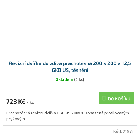
Revizní dvířka do zdiva prachotěsná 200 x 200 x 12,5
GKB US, těsnění
Skladem
(1 ks)
DO KOŠÍKU
723 Kč
/ ks
Prachotěsná revizní dvířka GKB US 200x200 osazená profilovaným
pryžovým...
Kód:
21975