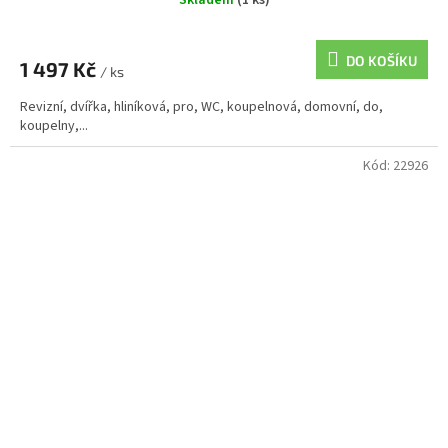
Skladem
(1 ks)
DO KOŠÍKU
1 497 Kč
/ ks
Revizní, dvířka, hliníková, pro, WC, koupelnová, domovní, do,
koupelny,...
Kód:
22926