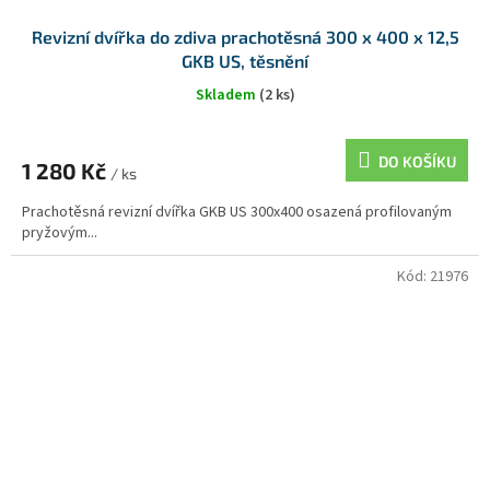
Revizní dvířka do zdiva prachotěsná 300 x 400 x 12,5
GKB US, těsnění
Skladem
(2 ks)
DO KOŠÍKU
1 280 Kč
/ ks
Prachotěsná revizní dvířka GKB US 300x400 osazená profilovaným
pryžovým...
Kód:
21976