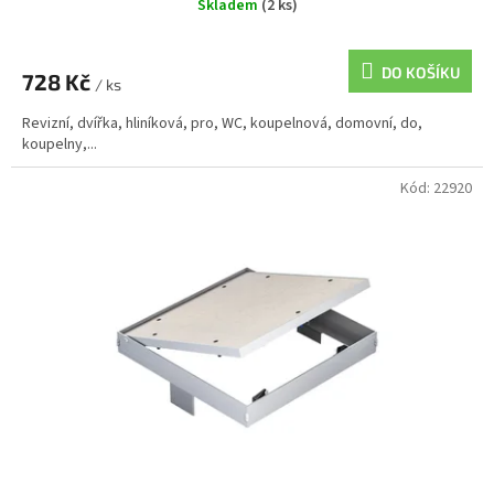
Skladem
(2 ks)
DO KOŠÍKU
728 Kč
/ ks
Revizní, dvířka, hliníková, pro, WC, koupelnová, domovní, do,
koupelny,...
Kód:
22920