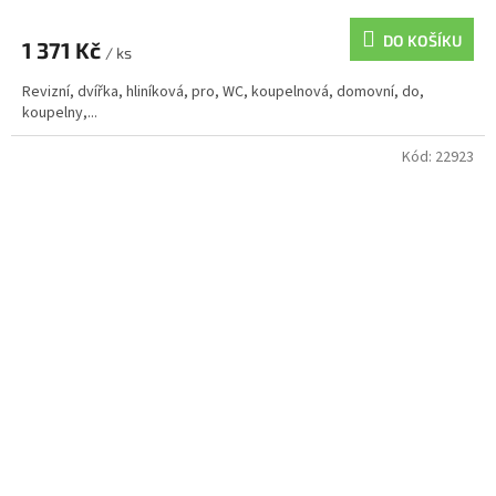
DO KOŠÍKU
1 371 Kč
/ ks
Revizní, dvířka, hliníková, pro, WC, koupelnová, domovní, do,
koupelny,...
Kód:
22923