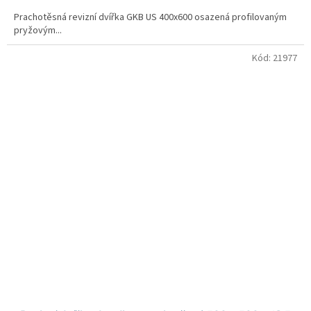
Prachotěsná revizní dvířka GKB US 400x600 osazená profilovaným
pryžovým...
Kód:
21977