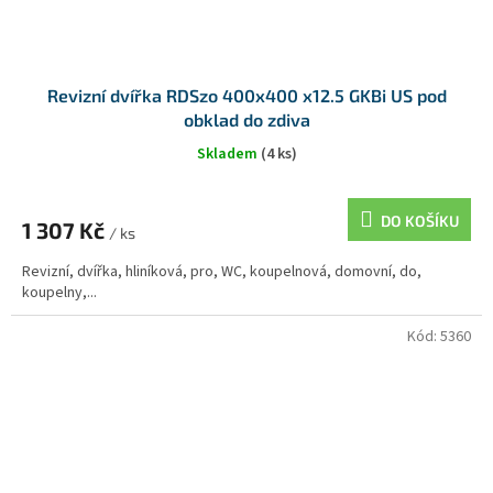
Revizní dvířka RDSzo 400x400 x12.5 GKBi US pod
obklad do zdiva
Skladem
(4 ks)
DO KOŠÍKU
1 307 Kč
/ ks
Revizní, dvířka, hliníková, pro, WC, koupelnová, domovní, do,
koupelny,...
Kód:
5360