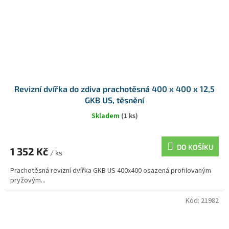
Revizní dvířka do zdiva prachotěsná 400 x 400 x 12,5
GKB US, těsnění
Skladem
(1 ks)
DO KOŠÍKU
1 352 Kč
/ ks
Prachotěsná revizní dvířka GKB US 400x400 osazená profilovaným
pryžovým...
Kód:
21982