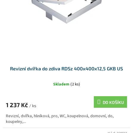
Revizní dvířka do zdiva RDSz 400x400x12,5 GKB US
Skladem
(2 ks)
DO KOŠÍKU
1 237 Kč
/ ks
Revizní, dvířka, hliníková, pro, WC, koupelnová, domovní, do,
koupelny,...