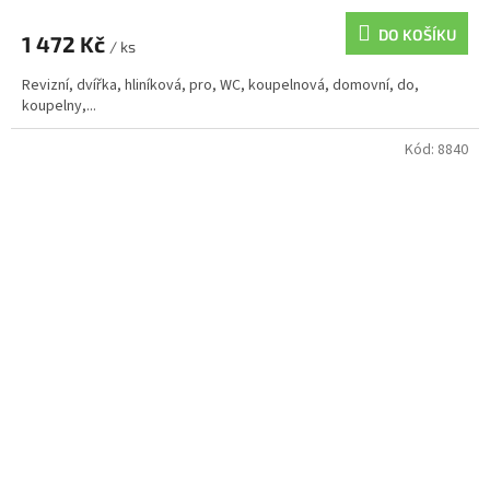
DO KOŠÍKU
1 472 Kč
/ ks
Revizní, dvířka, hliníková, pro, WC, koupelnová, domovní, do,
koupelny,...
Kód:
8840