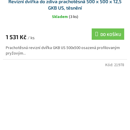
Revizní dvířka do zdiva prachotěsná 500 x 500 x 12,5
GKB US, těsnění
Skladem
(3 ks)
DO KOŠÍKU
1 531 Kč
/ ks
Prachotěsná revizní dvířka GKB US 500x500 osazená profilovaným
pryžovým...
Kód:
21978