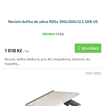
Revizní dvířka do zdiva RDSz 300x300x12,5 GKB US
Skladem
(3 ks)
DO KOŠÍKU
1 018 Kč
/ ks
Revizní, dvířka, hliníková, pro, WC, koupelnová, domovní, do,
koupelny,...
Kód:
22921