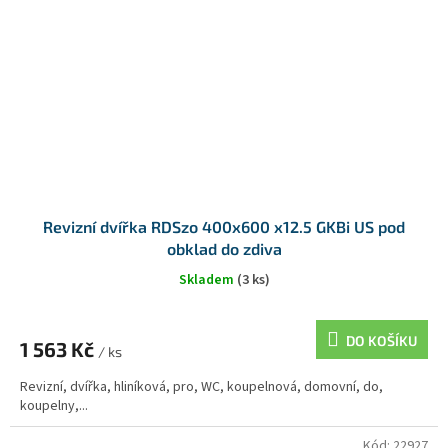
Revizní dvířka RDSzo 400x600 x12.5 GKBi US pod
obklad do zdiva
Skladem
(3 ks)
DO KOŠÍKU
1 563 Kč
/ ks
Revizní, dvířka, hliníková, pro, WC, koupelnová, domovní, do,
koupelny,...
Kód:
22927