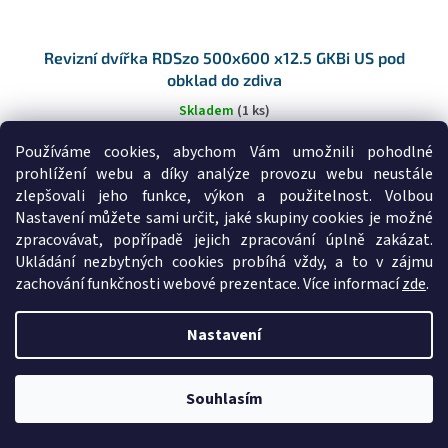
Revizní dvířka RDSzo 500x600 x12.5 GKBi US pod
obklad do zdiva
Skladem
(1 ks)
Používáme cookies, abychom Vám umožnili pohodlné
prohlížení webu a díky analýze provozu webu neustále
DO KOŠÍKU
1 629 Kč
/ ks
zlepšovali jeho funkce, výkon a použitelnost. Volbou
Nastavení můžete sami určit, jaké skupiny cookies je možné
Revizní, dvířka, hliníková, pro, WC, koupelnová, domovní, do,
koupelny,...
zpracovávat, popřípadě jejich zpracování úplně zakázat.
Ukládání nezbytných cookies probíhá vždy, a to v zájmu
Kód:
22928
zachování funkčnosti webové prezentace. Více informací
zde
.
Nastavení
Souhlasím