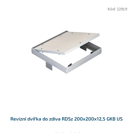
o
V
Kód:
22919
d
ý
u
p
k
i
t
s
ů
p
r
o
d
u
k
t
ů
Revizní dvířka do zdiva RDSz 200x200x12,5 GKB US