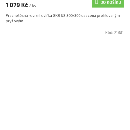
DO KOŠÍKU
1 079 Kč
/ ks
Prachotěsná revizní dvířka GKB US 300x300 osazená profilovaným
pryžovým...
Kód:
21981