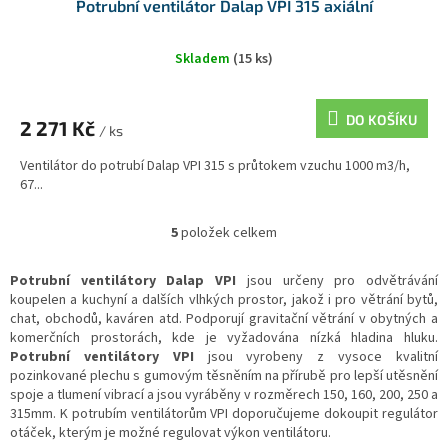
Potrubní ventilátor Dalap VPI 315 axiální
Skladem
(15 ks)
DO KOŠÍKU
2 271 Kč
/ ks
Ventilátor do potrubí Dalap VPI 315 s průtokem vzuchu 1000 m3/h,
67...
5
položek celkem
O
v
l
Potrubní ventilátory Dalap VPI
jsou určeny pro odvětrávání
á
koupelen a kuchyní a dalších vlhkých prostor, jakož i pro větrání bytů,
d
chat, obchodů, kaváren atd. Podporují gravitační větrání v obytných a
a
komerčních prostorách, kde je vyžadována nízká hladina hluku.
c
Potrubní ventilátory VPI
jsou vyrobeny z vysoce kvalitní
í
pozinkované plechu s gumovým těsněním na přírubě pro lepší utěsnění
p
spoje a tlumení vibrací a jsou vyráběny v rozměrech 150, 160, 200, 250 a
r
315mm. K potrubím ventilátorům VPI doporučujeme dokoupit regulátor
v
otáček, kterým je možné regulovat výkon ventilátoru.