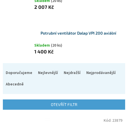
Skladem
(20 ks)
2 007 Kč
Potrubní ventilátor Dalap VPI 200 axiální
Skladem
(20 ks)
1 400 Kč
Ř
a
Doporučujeme
Nejlevnější
Nejdražší
Nejprodávanější
z
e
Abecedně
n
í
p
OTEVŘÍT FILTR
r
o
V
Kód:
23879
d
ý