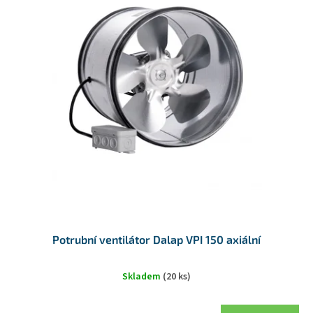
u
p
k
i
t
s
ů
p
r
o
d
u
k
t
ů
Potrubní ventilátor Dalap VPI 150 axiální
Skladem
(20 ks)