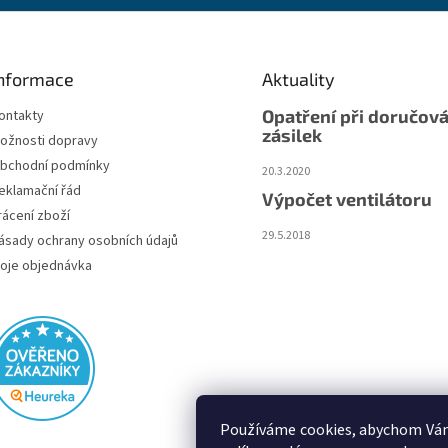
a
c
í
p
nformace
Aktuality
r
v
Opatření při doručová
ontakty
k
zásilek
ožnosti dopravy
y
v
bchodní podmínky
20.3.2020
ý
eklamační řád
Výpočet ventilátoru
p
rácení zboží
i
29.5.2018
s
ásady ochrany osobních údajů
u
oje objednávka
Používáme cookies, abychom Vám