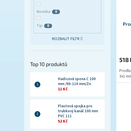
Novinka
0
Pro
Tip
0
ROZBALIT FILTR
518
Top 10 produktů
Prodlu
3x1 mm
Hadicová spona C 100
mm /90-110 mm/Zn
11 Kč
Plastová spojka pro
trubkový kanál 100 mm
PVC 111
52 Kč