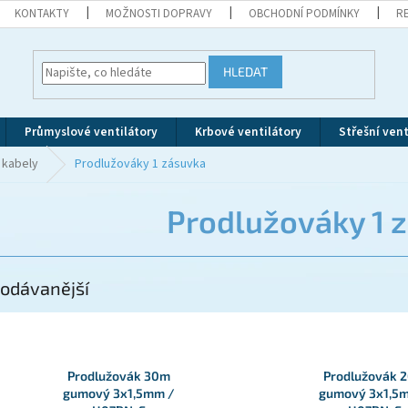
KONTAKTY
MOŽNOSTI DOPRAVY
OBCHODNÍ PODMÍNKY
R
HLEDAT
Průmyslové ventilátory
Krbové ventilátory
Střešní vent
 kabely
Prodlužováky 1 zásuvka
Prodlužováky 1 
odávanější
Prodlužovák 30m
Prodlužovák 
gumový 3x1,5mm /
gumový 3x1,5