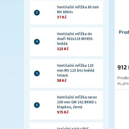
Ventilační mřížka 80 mm
MV 80bVs
37 Kč
Prod
Ventilační mřížka do
dveří 462x124 MV450-
hnědá
115 Kč
Ventilační mřížka 125
912
mm MV 125 bVs hnědá
tmavá
Prodlu
58 Kč
m, pro 
Ventilační mřížka nerez
100 mm GM 102 BKND s
klapkou, černá
575 Kč