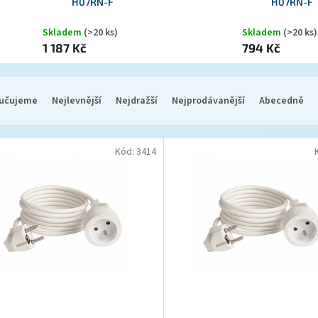
H07RN-F
H07RN-F
Skladem
(>20 ks)
Skladem
(>20 ks)
1 187 Kč
794 Kč
učujeme
Nejlevnější
Nejdražší
Nejprodávanější
Abecedně
Kód:
3414