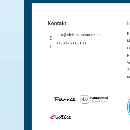
á
p
a
Kontakt
I
t
í
K
info
@
elektropaloucek.cz
M
+420 476 112 100
O
R
V
Z
M