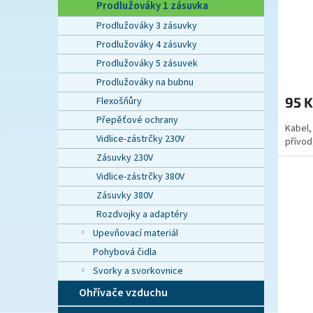
Prodlužováky 1 zásuvka
ů
Prodlužováky 3 zásuvky
Prodlužováky 4 zásuvky
Prodlužováky 5 zásuvek
Prodlužováky na bubnu
95 
Flexošňůry
Přepěťové ochrany
Kabel,
Vidlice-zástrčky 230V
přívod,
Zásuvky 230V
Vidlice-zástrčky 380V
Zásuvky 380V
Rozdvojky a adaptéry
Upevňovací materiál
Pohybová čidla
Svorky a svorkovnice
Ohřívače vzduchu