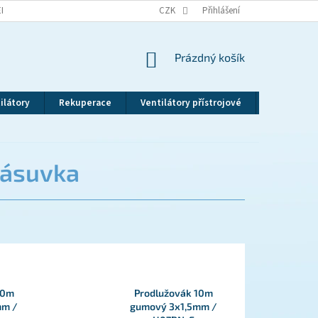
EKLAMAČNÍ ŘÁD
VRÁCENÍ ZBOŽÍ
CZK
ZÁSADY OCHRANY OSOBNÍCH ÚDAJ
Přihlášení
NÁKUPNÍ
Prázdný košík
KOŠÍK
ilátory
Rekuperace
Ventilátory přístrojové
Revizní dv
zásuvka
20m
Prodlužovák 10m
mm /
gumový 3x1,5mm /