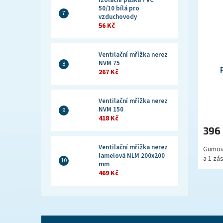
Izolační páska PVC
50/10 bílá pro
vzduchovody
56 Kč
Ventilační mřížka nerez
NVM 75
267 Kč
Ventilační mřížka nerez
NVM 150
418 Kč
396
Ventilační mřížka nerez
Gumový
lamelová NLM 200x200
a 1 zá
mm
469 Kč
Z