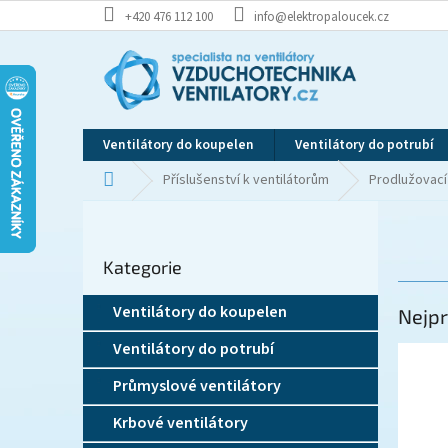
Přejít
+420 476 112 100
info@elektropaloucek.cz
na
obsah
Ventilátory do koupelen
Ventilátory do potrubí
Domů
Příslušenství k ventilátorům
Prodlužovací
P
o
Přeskočit
s
Kategorie
kategorie
t
r
Ventilátory do koupelen
Nejpr
a
n
Ventilátory do potrubí
n
í
Průmyslové ventilátory
p
Krbové ventilátory
a