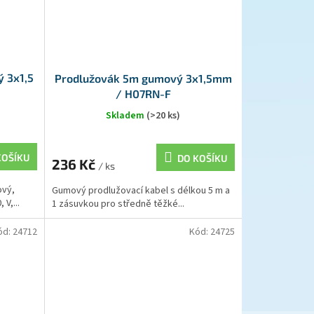
 3x1,5
Prodlužovák 5m gumový 3x1,5mm
/ H07RN-F
Skladem
(>20 ks)
KOŠÍKU
DO KOŠÍKU
236 Kč
/ ks
ový,
Gumový prodlužovací kabel s délkou 5 m a
 V,...
1 zásuvkou pro středně těžké...
ód:
24712
Kód:
24725