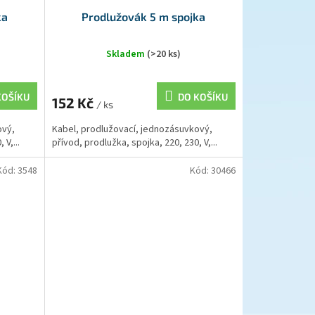
ka
Prodlužovák 5 m spojka
Skladem
(>20 ks)
KOŠÍKU
DO KOŠÍKU
152 Kč
/ ks
ový,
Kabel, prodlužovací, jednozásuvkový,
 V,...
přívod, prodlužka, spojka, 220, 230, V,...
Kód:
3548
Kód:
30466