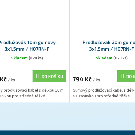
Prodlužovák 10m gumový
Prodlužovák 20m gum
3x1,5mm / H07RN-F
3x1,5mm / H07RN-F
Skladem
(>20 ks)
Skladem
(>20 ks)
DO KOŠÍKU
DO 
 Kč
794 Kč
/ ks
/ ks
 prodlužovací kabel s délkou 10 m
Gumový prodlužovací kabel s délk
suvkou pro středně těžké...
a 1 zásuvkou pro středně těžké...
O
v
l
á
d