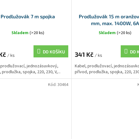
Prodlužovák 7 m spojka
Prodlužovák 15 m oranžov
mm, max. 1400W, 6
Skladem
(>20 ks)
Skladem
(>20 ks)
DO KOŠÍKU
DO 
 Kč
341 Kč
/ ks
/ ks
 prodlužovací, jednozásuvkový,
Kabel, prodlužovací, jednozásuvk
 prodlužka, spojka, 220, 230, V,...
přívod, prodlužka, spojka, 220, 230,
Kód:
30464