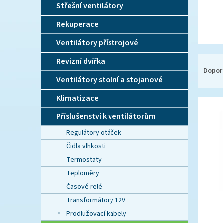
n
Střešní ventilátory
e
l
Rekuperace
Ventilátory přístrojové
Ř
Revizní dvířka
a
Dopor
Ventilátory stolní a stojanové
z
e
Klimatizace
V
n
ý
í
Příslušenství k ventilátorům
p
p
Regulátory otáček
i
r
s
o
Čidla vlhkosti
p
d
Termostaty
r
u
Teploměry
o
k
Časové relé
d
t
u
Transformátory 12V
ů
k
Prodlužovací kabely
t