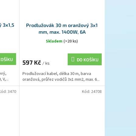
 3x1,5
Prodlužovák 30 m oranžový 3x1
mm, max. 1400W, 6A
Skladem
(>20 ks)
KOŠÍKU
DO KOŠÍKU
597 Kč
/ ks
ový,
Prodlužovací kabel, délka 30 m, barva
 V,...
oranžová, průřez vodičů 3x1 mm2, max. 6...
Kód:
3470
Kód:
24708