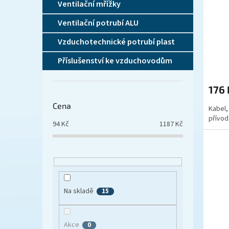
Ventilační mřížky
Ventilační potrubí ALU
Vzduchotechnické potrubí plast
Příslušenství ke vzduchovodům
176
Cena
Kabel,
přívod,
94
Kč
1187
Kč
Na skladě
15
Akce
0