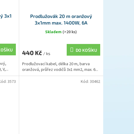
ý 3x1
Prodlužovák 20 m oranžový
A
3x1mm max. 1400W, 6A
Skladem
(>20 ks)
KOŠÍKU
DO KOŠÍKU
440 Kč
/ ks
ový,
Prodlužovací kabel, délka 20 m, barva
 V,...
oranžová, průřez vodičů 3x1 mm2, max. 6...
Kód:
3573
Kód:
30462