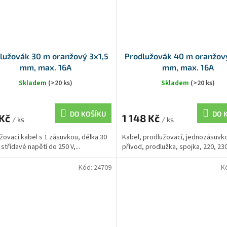
lužovák 30 m oranžový 3x1,5
Prodlužovák 40 m oranžový
mm, max. 16A
mm, max. 16A
Skladem
(>20 ks)
Skladem
(>20 ks)
DO KOŠÍKU
DO 
 Kč
1 148 Kč
/ ks
/ ks
žovací kabel s 1 zásuvkou, délka 30
Kabel, prodlužovací, jednozásuvk
střídavé napětí do 250 V,...
přívod, prodlužka, spojka, 220, 230,
Kód:
24709
K