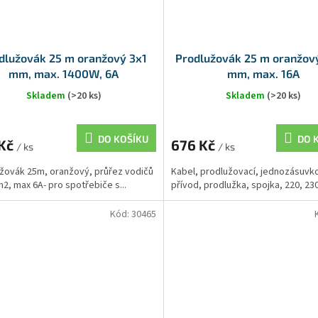
dlužovák 25 m oranžový 3x1
Prodlužovák 25 m oranžový
mm, max. 1400W, 6A
mm, max. 16A
Skladem
(>20 ks)
Skladem
(>20 ks)
DO KOŠÍKU
DO 
 Kč
676 Kč
/ ks
/ ks
žovák 25m, oranžový, průřez vodičů
Kabel, prodlužovací, jednozásuvk
2, max 6A- pro spotřebiče s...
přívod, prodlužka, spojka, 220, 230,
Kód:
30465