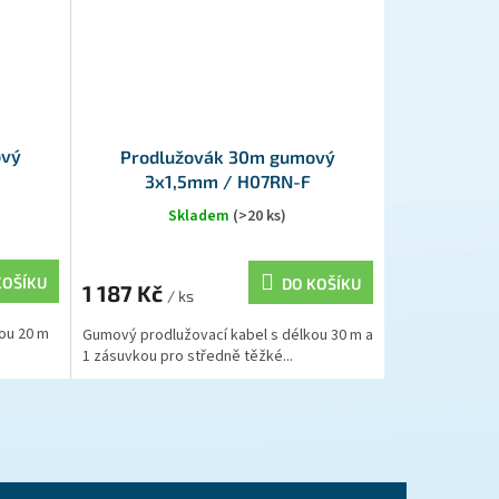
ový
Prodlužovák 30m gumový
3x1,5mm / H07RN-F
Skladem
(>20 ks)
KOŠÍKU
DO KOŠÍKU
1 187 Kč
/ ks
ou 20 m
Gumový prodlužovací kabel s délkou 30 m a
1 zásuvkou pro středně těžké...