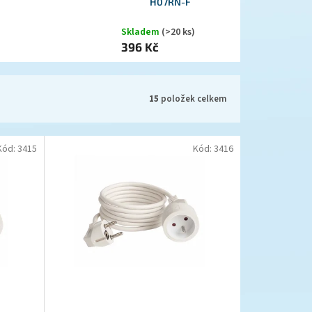
H07RN-F
Skladem
(>20 ks)
396 Kč
15
položek celkem
Kód:
3415
Kód:
3416