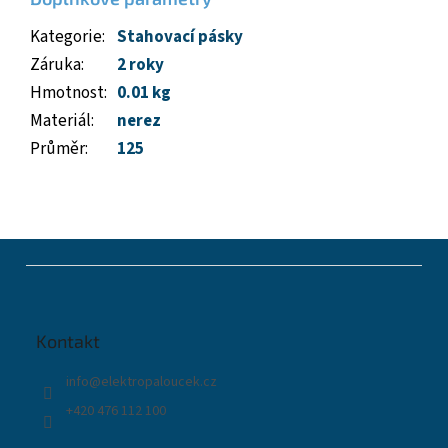
Kategorie
:
Stahovací pásky
Záruka
:
2 roky
Hmotnost
:
0.01 kg
Materiál
:
nerez
Průměr
:
125
Z
á
p
a
t
Kontakt
í
info
@
elektropaloucek.cz
+420 476 112 100