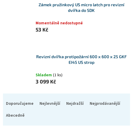
Zámek pružinkový US micro latch pro revizní
dvířka do SDK
Momentálně nedostupné
53 Kč
Revizní dvířka protipožární 600 x 600 x 25 GKF
EI45 US strop
Skladem
(1 ks)
3 099 Kč
Ř
a
Doporučujeme
Nejlevnější
Nejdražší
Nejprodávanější
z
e
Abecedně
n
í