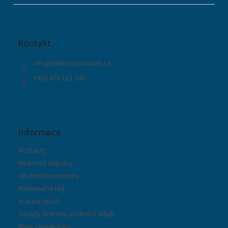
a
á
c
p
í
a
p
t
r
Kontakt
í
v
k
info
@
elektropaloucek.cz
y
+420 476 112 100
v
ý
p
i
s
u
Informace
Kontakty
Možnosti dopravy
Obchodní podmínky
Reklamační řád
Vrácení zboží
Zásady ochrany osobních údajů
Moje objednávka