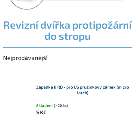
P
Revizní dvířka protipožární
o
do stropu
s
t
r
a
Nejprodávanější
n
n
í
p
Západka k RD - pro US pružinkový zámek (micro
a
latch)
n
e
Skladem
(>20 ks)
l
5 Kč