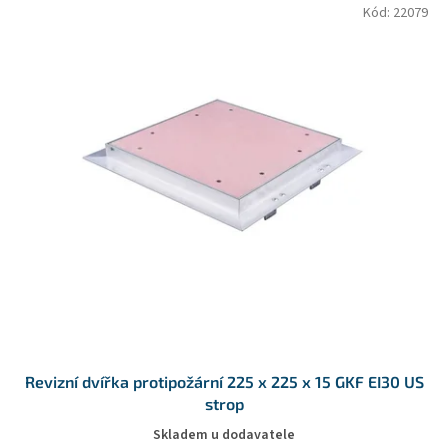
V
p
Kód:
22079
ý
r
p
o
i
d
s
u
p
k
r
t
o
ů
d
u
k
t
ů
Revizní dvířka protipožární 225 x 225 x 15 GKF EI30 US
strop
Skladem u dodavatele