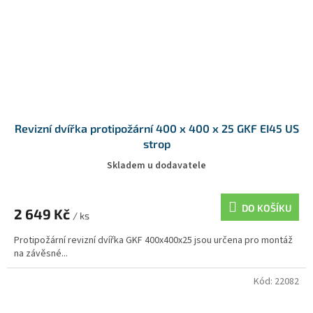
Revizní dvířka protipožární 400 x 400 x 25 GKF EI45 US
strop
Skladem u dodavatele
DO KOŠÍKU
2 649 Kč
/ ks
Protipožární revizní dvířka GKF 400x400x25 jsou určena pro montáž
na závěsné...
Kód:
22082