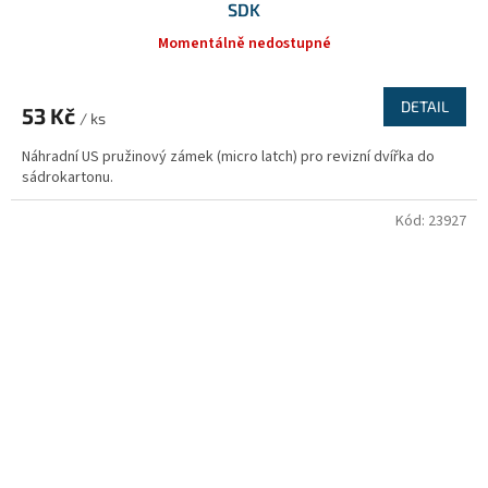
SDK
Momentálně nedostupné
DETAIL
53 Kč
/ ks
Náhradní US pružinový zámek (micro latch) pro revizní dvířka do
sádrokartonu.
Kód:
23927