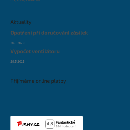
Aktuality
Opatření při doručování zásilek
20.3.2020
Výpočet ventilátoru
29.5.2018
Přijímáme online platby