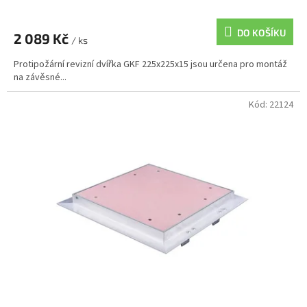
DO KOŠÍKU
2 089 Kč
/ ks
Protipožární revizní dvířka GKF 225x225x15 jsou určena pro montáž
na závěsné...
Kód:
22124