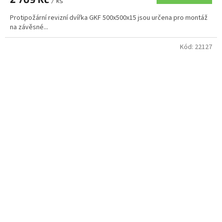
/ ks
Protipožární revizní dvířka GKF 500x500x15 jsou určena pro montáž
na závěsné...
Kód:
22127