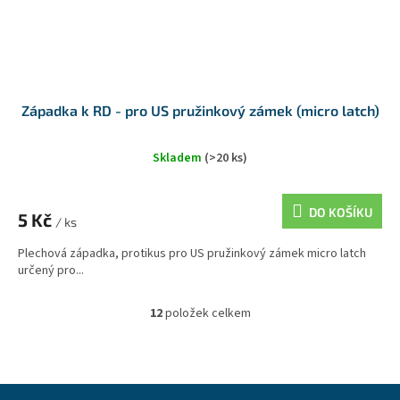
Západka k RD - pro US pružinkový zámek (micro latch)
Skladem
(>20 ks)
DO KOŠÍKU
5 Kč
/ ks
Plechová západka, protikus pro US pružinkový zámek micro latch
určený pro...
12
položek celkem
O
v
l
á
d
Z