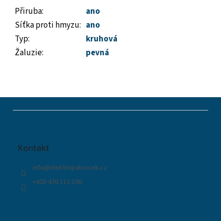
Přiruba
:
ano
Síťka proti hmyzu
:
ano
Typ
:
kruhová
Žaluzie
:
pevná
Z
á
p
a
t
Kontakt
í
info
@
elektropaloucek.cz
+420 476 112 100