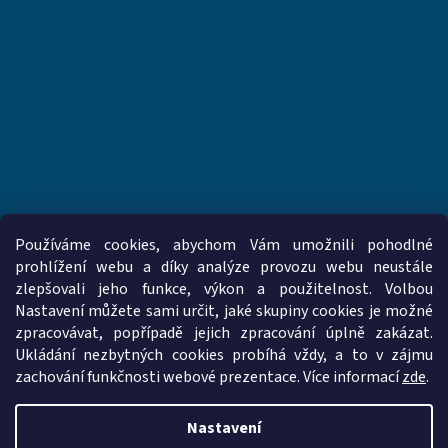
Používáme cookies, abychom Vám umožnili pohodlné
prohlížení webu a díky analýze provozu webu neustále
zlepšovali jeho funkce, výkon a použitelnost. Volbou
www.vzduchotechnika-ventilatory.cz
www.palmat.cz
Nastavení můžete sami určit, jaké skupiny cookies je možné
zpracovávat, popřípadě jejich zpracování úplně zakázat.
Ukládání nezbytných cookies probíhá vždy, a to v zájmu
zachování funkčnosti webové prezentace. Více informací
zde
.
Vytvořil Shoptet
Nastavení