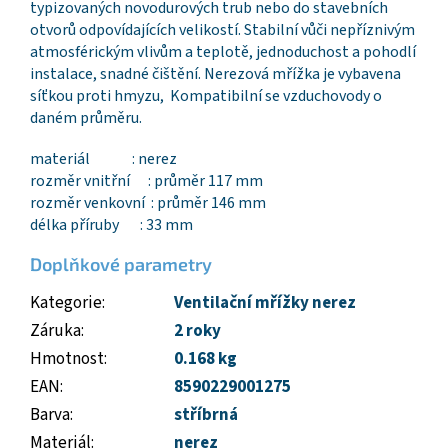
typizovaných novodurových trub nebo do stavebních
otvorů odpovídajících velikostí. Stabilní vůči nepříznivým
atmosférickým vlivům a teplotě, jednoduchost a pohodlí
instalace, snadné čištění. Nerezová mřížka je vybavena
síťkou proti hmyzu, Kompatibilní se vzduchovody o
daném průměru.
materiál : nerez
rozměr vnitřní : průměr 117 mm
rozměr venkovní : průměr 146 mm
délka příruby : 33 mm
Doplňkové parametry
Kategorie
:
Ventilační mřížky nerez
Záruka
:
2 roky
Hmotnost
:
0.168 kg
EAN
:
8590229001275
Barva
:
stříbrná
Materiál
:
nerez