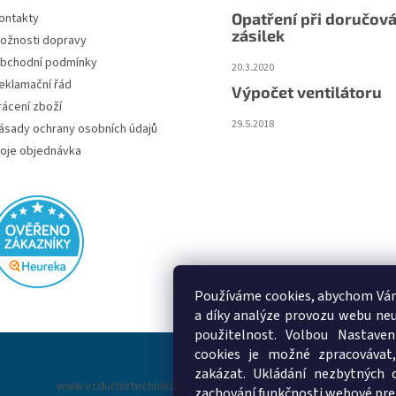
Opatření při doručová
ontakty
zásilek
ožnosti dopravy
bchodní podmínky
20.3.2020
eklamační řád
Výpočet ventilátoru
rácení zboží
29.5.2018
ásady ochrany osobních údajů
oje objednávka
Používáme cookies, abychom Vám
a díky analýze provozu webu neu
použitelnost. Volbou Nastaven
cookies je možné zpracovávat,
zakázat. Ukládání nezbytných 
www.vzduchotechnika-ventilatory.cz
www.palmat.cz
zachování funkčnosti webové pre