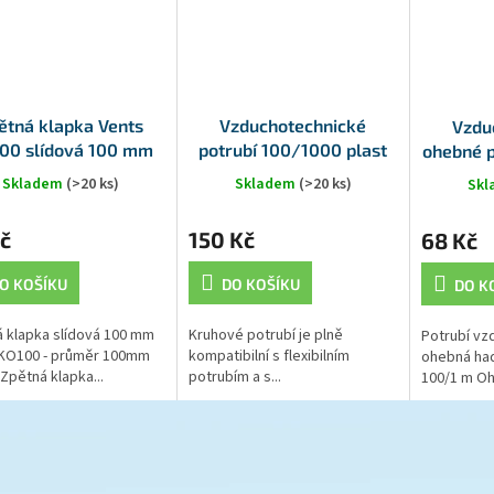
ětná klapka Vents
Vzduchotechnické
Vzdu
00 slídová 100 mm
potrubí 100/1000 plast
ohebné 
Skladem
(>20 ks)
Skladem
(>20 ks)
Sk
č
150 Kč
68 Kč
O KOŠÍKU
DO KOŠÍKU
DO K
 klapka slídová 100 mm
Kruhové potrubí je plně
Potrubí vz
 KO100 - průměr 100mm
kompatibilní s flexibilním
ohebná had
 Zpětná klapka...
potrubím a s...
100/1 m Oh