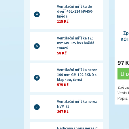
Ventilační mřížka do
dveří 462x124 MV450-
hnědá
115 Kč
Zp
Ventilační mřížka 125
KO1
mm MV 125 bVs hnědá
tmavá
58 Kč
97 K
Ventilační mřížka nerez
D
100 mm GM 102 BKND s
klapkou, černá
575 Kč
Zpětná
Vents
Popis:
Ventilační mřížka nerez
NVM 75
267 Kč
Hadicová spona nerez C