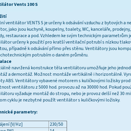
ilátor Vents 100 S
ití
lní ventilátor VENTS S je určeny k odsávání vzduchu z bytových a 
tor, jako jsou kuchyně, koupelny, toalety, WC, kanceláře, prodejny,
dy, restaurace a pod. Vzhledem ke svým technickým parametrům j
ilátor určeny k použití pro kratší ventilační potrubí s nízkou tlak
tou, případně k odsávání přímo přes stěnu. Ventilátory jsou kompa
uchotechnickým potrubím o daném průměru.
talace
iálně navržená konstrukce těla ventilátoru umožňuje jeho jedno
áž a demontáž. Možnost montáže vertikálně i horizontálně. Vyr
y ABS. Ventilátory vybavené motorem s kuličkovými ložisky prodl
tnost ventilátoru z 5000 hod. provozu až na 30000 hod. Pokud použ
ilátoru vyžaduje montáž do stropu, nebo je provoz delší než 30 mi
om cyklu je nezbytné použít ventilátor s kuličkovými ložisky.
hnické parametry:
jení [V/Hz]
230/50