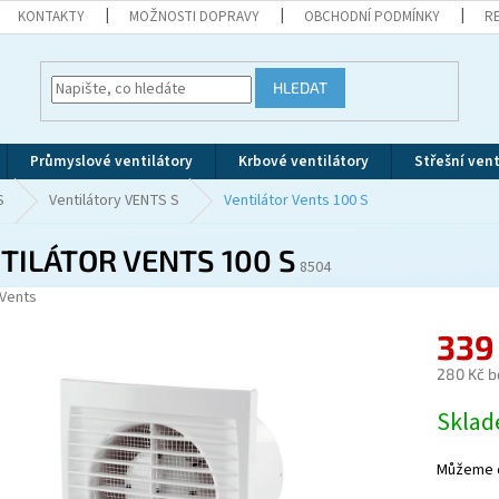
KONTAKTY
MOŽNOSTI DOPRAVY
OBCHODNÍ PODMÍNKY
R
HLEDAT
Průmyslové ventilátory
Krbové ventilátory
Střešní vent
S
Ventilátory VENTS S
Ventilátor Vents 100 S
TILÁTOR VENTS 100 S
8504
Vents
339
280 Kč b
Měrná
Skla
cena:
Můžeme d