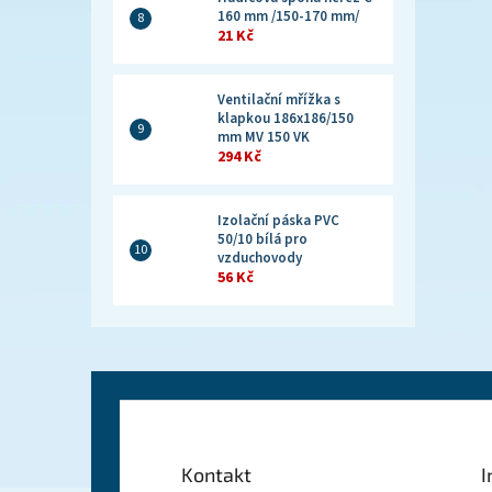
160 mm /150-170 mm/
21 Kč
Ventilační mřížka s
klapkou 186x186/150
mm MV 150 VK
294 Kč
Izolační páska PVC
50/10 bílá pro
vzduchovody
56 Kč
Z
á
p
a
Kontakt
I
t