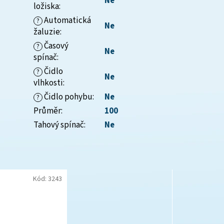
Ne
ložiska
:
Automatická
?
Ne
žaluzie
:
Časový
?
Ne
spínač
:
Čidlo
?
Ne
vlhkosti
:
Čidlo pohybu
:
Ne
?
Průměr
:
100
Tahový spínač
:
Ne
Kód:
3243