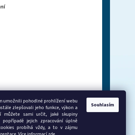
ní
 umožnili pohodlné prohlížení webu
Souhlasím
stále zlepšovali jeho funkce, výkon a
í můžete sami určit, jaké skupiny
 popřípadě jejich zpracování úplně
cookies probíhá vždy, a to v zájmu
zentace. Více informací
zde
.