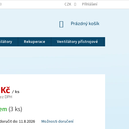
EKLAMAČNÍ ŘÁD
VRÁCENÍ ZBOŽÍ
CZK
ZÁSADY OCHRANY OSOBNÍCH ÚDAJ
Přihlášení
NÁKUPNÍ
Prázdný košík
KOŠÍK
ilátory
Rekuperace
Ventilátory přístrojové
Revizní dv
 Kč
/ ks
ez DPH
dem
(3 ks)
oručit do:
11.8.2026
Možnosti doručení