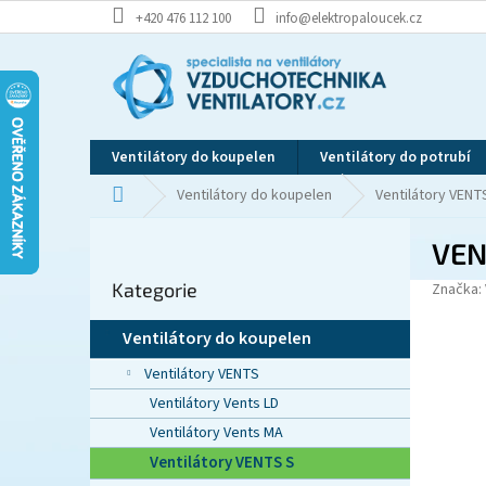
Přejít
+420 476 112 100
info@elektropaloucek.cz
na
obsah
Ventilátory do koupelen
Ventilátory do potrubí
Domů
Ventilátory do koupelen
Ventilátory VENT
P
VEN
o
Přeskočit
s
Kategorie
kategorie
Značka:
t
r
Ventilátory do koupelen
a
n
Ventilátory VENTS
n
Ventilátory Vents LD
í
Ventilátory Vents MA
p
Ventilátory VENTS S
a