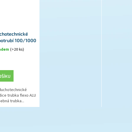
chotechnické
potrubí 100/1000
ALU
ladem
(>20 ks)
OŠÍKU
duchotechnické
ice trubka flexo ALU
ebná trubka...