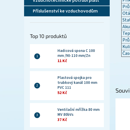
Pří
Vzduchotechnické potrubí plast
Prů
Příslušenství ke vzduchovodům
Otá
Stat
Akus
Tep
Top 10 produktů
Prů
Kuli
Hadicová spona C 100
Čas
mm /90-110 mm/Zn
11 Kč
Plastová spojka pro
trubkový kanál 100 mm
PVC 111
Souvi
52 Kč
Ventilační mřížka 80 mm
MV 80bVs
37 Kč