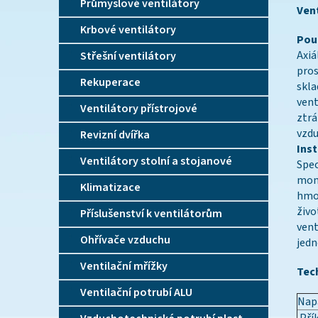
Průmyslové ventilátory
Vent
Krbové ventilátory
Použ
Axiá
Střešní ventilátory
pros
Rekuperace
skla
vent
Ventilátory přístrojové
ztrá
vzd
Revizní dvířka
Ins
Ventilátory stolní a stojanové
Spec
mont
Klimatizace
hmot
živo
Příslušenství k ventilátorům
vent
Ohřívače vzduchu
jedn
Ventilační mřížky
Tec
Ventilační potrubí ALU
Napá