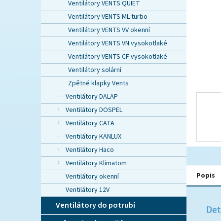
n
Ventilátory VENTS QUIET
e
Ventilátory VENTS ML-turbo
l
Ventilátory VENTS VV okenní
Ventilátory VENTS VN vysokotlaké
Ventilátory VENTS CF vysokotlaké
Ventilátory solární
Zpětné klapky Vents
Ventilátory DALAP
Ventilátory DOSPEL
Ventilátory CATA
Ventilátory KANLUX
Ventilátory Haco
Ventilátory Klimatom
Popis
Ventilátory okenní
Ventilátory 12V
Ventilátory do potrubí
Det