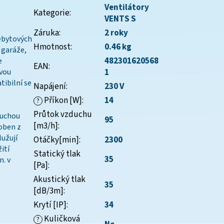
Ventilátory
Kategorie
:
VENTS S
Záruka
:
2 roky
nebytových
Hmotnost
:
0.46 kg
 garáže,
482301620568
e
EAN
:
ovou
1
tibilní se
Napájení
:
230 V
Příkon [W]
:
14
?
Průtok vzduchu
duchou
95
[m3/h]
:
oben z
užují
Otáčky[min]
:
2300
ití
Statický tlak
35
n. v
[Pa]
:
Akustický tlak
35
[dB/3m]
:
Krytí [IP]
:
34
Kuličková
?