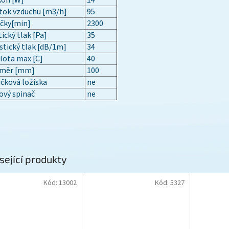
kon [W]
14
tok vzduchu [m3/h]
95
čky[min]
2300
ický tlak [Pa]
35
tický tlak [dB/1m]
34
lota max [C]
40
měr [mm]
100
čková ložiska
ne
ový spinač
ne
sející produkty
Kód:
13002
Kód:
5327