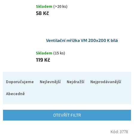
Skladem
(>20 ks)
58 Kč
Ventilační mřížka VM 200x200 K bílá
Skladem
(15 ks)
119 Kč
Ř
a
Doporučujeme
Nejlevnější
Nejdražší
Nejprodávanější
z
e
Abecedně
n
í
p
OTEVŘÍT FILTR
r
o
V
Kód:
3778