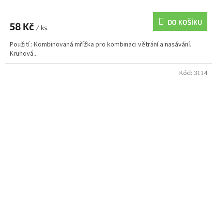
DO KOŠÍKU
58 Kč
/ ks
Použití : Kombinovaná mřížka pro kombinaci větrání a nasávání.
Kruhová...
Kód:
3114