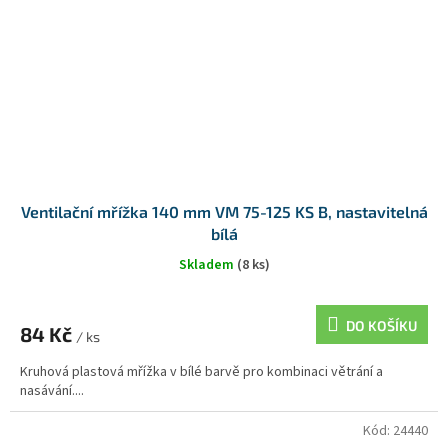
Ventilační mřížka 140 mm VM 75-125 KS B, nastavitelná
bílá
Skladem
(8 ks)
DO KOŠÍKU
84 Kč
/ ks
Kruhová plastová mřížka v bílé barvě pro kombinaci větrání a
nasávání....
Kód:
24440