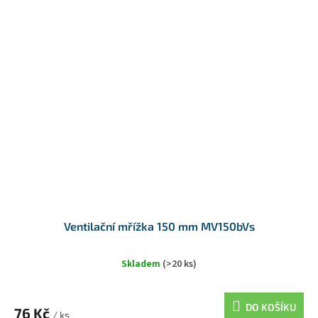
Ventilační mřížka 150 mm MV150bVs
Skladem
(>20 ks)
DO KOŠÍKU
76 Kč
/ ks