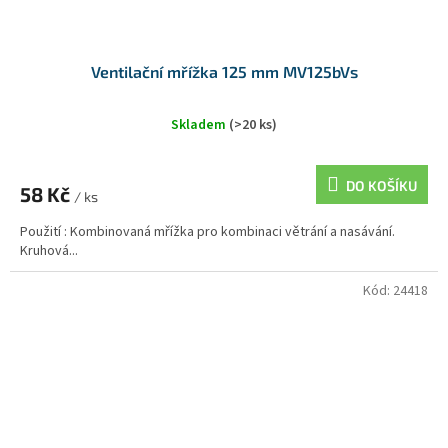
Ventilační mřížka 125 mm MV125bVs
Skladem
(>20 ks)
DO KOŠÍKU
58 Kč
/ ks
Použití : Kombinovaná mřížka pro kombinaci větrání a nasávání.
Kruhová...
Kód:
24418