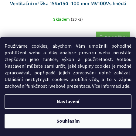
Ventilační mřížka 154x154 -100 mm MV100Vs hnědá
Skladem
(20 ks)
DO KOŠÍKU
97 Kč
/ ks
Používáme cookies, abychom Vám umožnili pohodlné
Použití : Větrání WC, koupelen, kuchyní, skladů, garáží, montáž na
prohlížení webu a díky analýze provozu webu neustále
fasádu....
zlepšovali jeho funkce, výkon a použitelnost. Volbou
Nastavení můžete sami určit, jaké skupiny cookies je možné
Kód:
3245
zpracovávat, popřípadě jejich zpracování úplně zakázat.
Ukládání nezbytných cookies probíhá vždy, a to v zájmu
zachování funkčnosti webové prezentace. Více informací
zde
.
Nastavení
Souhlasím