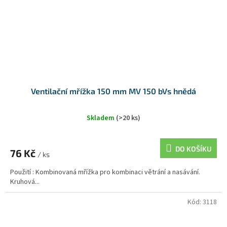
Ventilační mřížka 150 mm MV 150 bVs hnědá
Skladem
(>20 ks)
DO KOŠÍKU
76 Kč
/ ks
Použití : Kombinovaná mřížka pro kombinaci větrání a nasávání.
Kruhová...
Kód:
3118