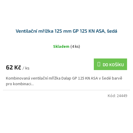
Ventilační mřížka 125 mm GP 125 KN ASA, šedá
Skladem
(4 ks)
DO KOŠÍKU
62 Kč
/ ks
Kombinovaná ventilační mřížka Dalap GP 125 KN ASA v šedé barvě
pro kombinaci...
Kód:
24449