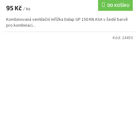
DO KOŠÍKU
95 Kč
/ ks
Kombinovaná ventilační mřížka Dalap GP 150 KN ASA v šedé barvě
pro kombinaci...
Kód:
24450