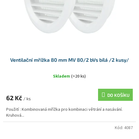
Ventilační mřížka 80 mm MV 80/2 bVs bílá /2 kusy/
Skladem
(>20 ks)
DO KOŠÍKU
62 Kč
/ ks
Použití : Kombinovaná mřížka pro kombinaci větrání a nasávání.
Kruhová...
Kód:
4087