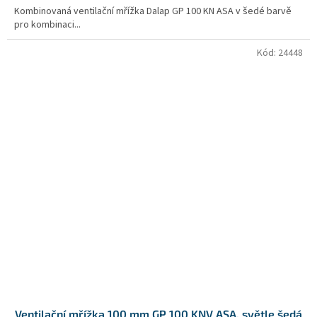
Kombinovaná ventilační mřížka Dalap GP 100 KN ASA v šedé barvě
pro kombinaci...
Kód:
24448
Ventilační mřížka 100 mm GP 100 KNV ASA, světle šedá