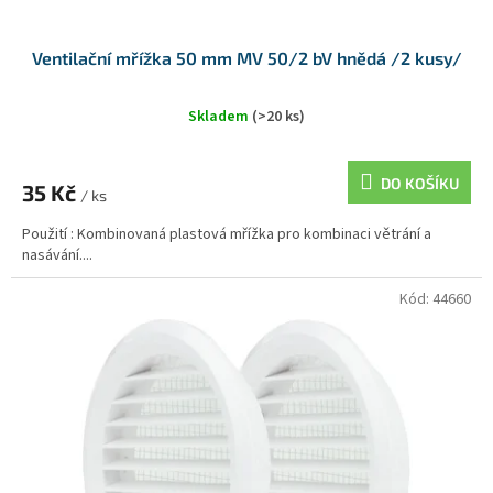
Ventilační mřížka 50 mm MV 50/2 bV hnědá /2 kusy/
Skladem
(>20 ks)
DO KOŠÍKU
35 Kč
/ ks
Použití : Kombinovaná plastová mřížka pro kombinaci větrání a
nasávání....
Kód:
44660