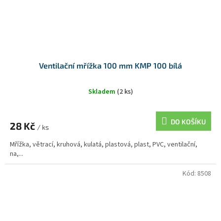
Ventilační mřížka 100 mm KMP 100 bílá
Skladem
(2 ks)
DO KOŠÍKU
28 Kč
/ ks
Mřížka, větrací, kruhová, kulatá, plastová, plast, PVC, ventilační,
na,...
Kód:
8508