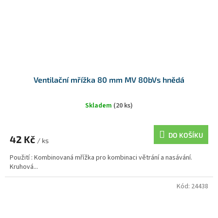
Ventilační mřížka 80 mm MV 80bVs hnědá
Skladem
(20 ks)
DO KOŠÍKU
42 Kč
/ ks
Použití : Kombinovaná mřížka pro kombinaci větrání a nasávání.
Kruhová...
Kód:
24438