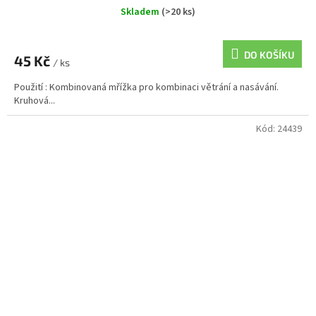
Skladem
(>20 ks)
DO KOŠÍKU
45 Kč
/ ks
Použití : Kombinovaná mřížka pro kombinaci větrání a nasávání.
Kruhová...
Kód:
24439