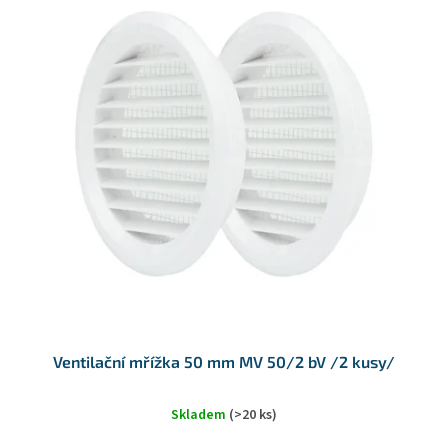
d
ý
u
p
k
i
t
s
ů
p
r
o
d
u
k
t
ů
Ventilační mřížka 50 mm MV 50/2 bV /2 kusy/
Skladem
(>20 ks)