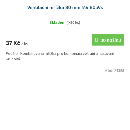
Ventilační mřížka 80 mm MV 80bVs
Skladem
(>20 ks)
DO KOŠÍKU
37 Kč
/ ks
Použití : Kombinovaná mřížka pro kombinaci větrání a nasávání.
Kruhová...
Kód:
24398