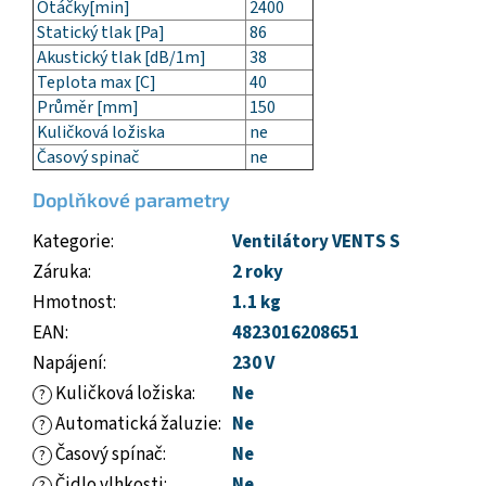
Otáčky[min]
2400
Statický tlak [Pa]
86
Akustický tlak [dB/1m]
38
Teplota max [C]
40
Průměr [mm]
150
Kuličková ložiska
ne
Časový spinač
ne
Doplňkové parametry
Kategorie
:
Ventilátory VENTS S
Záruka
:
2 roky
Hmotnost
:
1.1 kg
EAN
:
4823016208651
Napájení
:
230 V
Kuličková ložiska
:
Ne
?
Automatická žaluzie
:
Ne
?
Časový spínač
:
Ne
?
Čidlo vlhkosti
:
Ne