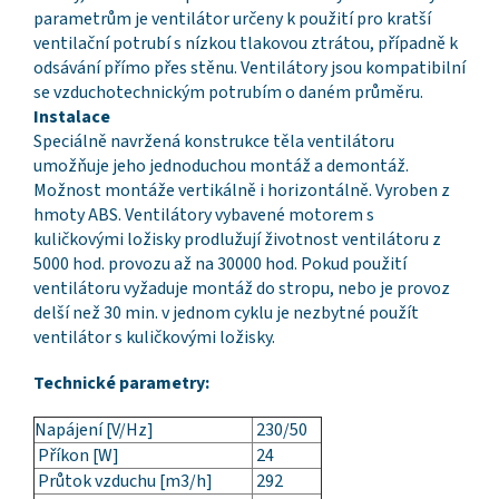
parametrům je ventilátor určeny k použití pro kratší
ventilační potrubí s nízkou tlakovou ztrátou, případně k
odsávání přímo přes stěnu. Ventilátory jsou kompatibilní
se vzduchotechnickým potrubím o daném průměru.
Instalace
Speciálně navržená konstrukce těla ventilátoru
umožňuje jeho jednoduchou montáž a demontáž.
Možnost montáže vertikálně i horizontálně. Vyroben z
hmoty ABS. Ventilátory vybavené motorem s
kuličkovými ložisky prodlužují životnost ventilátoru z
5000 hod. provozu až na 30000 hod. Pokud použití
ventilátoru vyžaduje montáž do stropu, nebo je provoz
delší než 30 min. v jednom cyklu je nezbytné použít
ventilátor s kuličkovými ložisky.
Technické parametry:
Napájení [V/Hz]
230/50
Příkon [W]
24
Průtok vzduchu [m3/h]
292