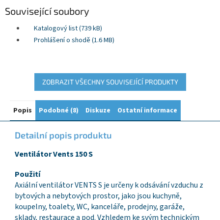
Související soubory
Katalogový list (739 kB)
Prohlášení o shodě (1.6 MB)
ZOBRAZIT VŠECHNY SOUVISEJÍCÍ PRODUKTY
Popis
Podobné (8)
Diskuze
Ostatní informace
Detailní popis produktu
Ventilátor Vents 150 S
Použití
Axiální ventilátor VENTS S je určeny k odsávání vzduchu z
bytových a nebytových prostor, jako jsou kuchyně,
koupelny, toalety, WC, kanceláře, prodejny, garáže,
sklady, restaurace a pod. Vzhledem ke svým technickým