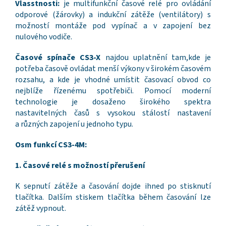
Vlasstnosti:
je multifunkční časové relé pro ovládání
odporové (žárovky) a indukční zátěže (ventilátory) s
možností montáže pod vypínač a v zapojení bez
nulového vodiče.
Časové spínače CS3-X
najdou uplatnění tam,kde je
potřeba časově ovládat menší výkony v širokém časovém
rozsahu, a kde je vhodné umístit časovací obvod co
nejblíže řízenému spotřebiči. Pomocí moderní
technologie je dosaženo širokého spektra
nastavitelných časů s vysokou stálostí nastavení
a různých zapojení u jednoho typu.
Osm funkcí CS3-4M:
1. Časové relé s možností přerušení
K sepnutí zátěže a časování dojde ihned po stisknutí
tlačítka. Dalším stiskem tlačítka během časování lze
zátěž vypnout.