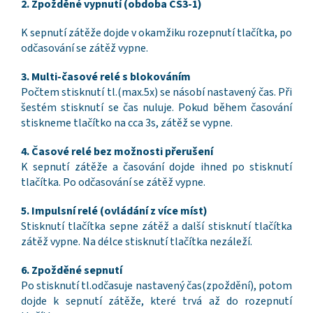
2. Zpožděné vypnutí (obdoba CS3-1)
K sepnutí zátěže dojde v okamžiku rozepnutí tlačítka, po
odčasování se zátěž vypne.
3. Multi-časové relé s blokováním
Počtem stisknutí tl.(max.5x) se násobí nastavený čas. Při
šestém stisknutí se čas nuluje. Pokud během časování
stiskneme tlačítko na cca 3s, zátěž se vypne.
4. Časové relé bez možnosti přerušení
K sepnutí zátěže a časování dojde ihned po stisknutí
tlačítka. Po odčasování se zátěž vypne.
5. Impulsní relé (ovládání z více míst)
Stisknutí tlačítka sepne zátěž a další stisknutí tlačítka
zátěž vypne. Na délce stisknutí tlačítka nezáleží.
6. Zpožděné sepnutí
Po stisknutí tl.odčasuje nastavený čas(zpoždění), potom
dojde k sepnutí zátěže, které trvá až do rozepnutí