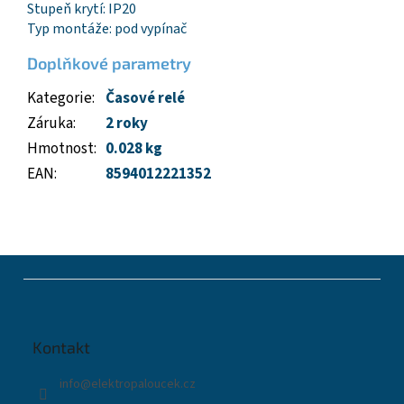
Stupeň krytí: IP20
Typ montáže: pod vypínač
Doplňkové parametry
Kategorie
:
Časové relé
Záruka
:
2 roky
Hmotnost
:
0.028 kg
EAN
:
8594012221352
Z
á
p
a
t
Kontakt
í
info
@
elektropaloucek.cz