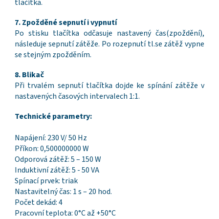
tlačítka.
7. Zpožděné sepnutí i vypnutí
Po stisku tlačítka odčasuje nastavený čas(zpoždění),
následuje sepnutí zátěže. Po rozepnutí tl.se zátěž vypne
se stejným zpožděním.
8. Blikač
Při trvalém sepnutí tlačítka dojde ke spínání zátěže v
nastavených časových intervalech 1:1.
Technické parametry:
Napájení: 230 V/ 50 Hz
Příkon: 0,500000000 W
Odporová zátěž: 5 – 150 W
Induktivní zátěž: 5 - 50 VA
Spínací prvek: triak
Nastavitelný čas: 1 s – 20 hod.
Počet dekád: 4
Pracovní teplota: 0°C až +50°C