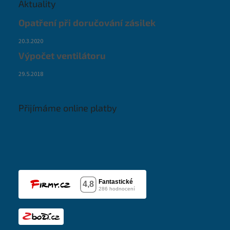
Aktuality
Opatření při doručování zásilek
20.3.2020
Výpočet ventilátoru
29.5.2018
Přijímáme online platby