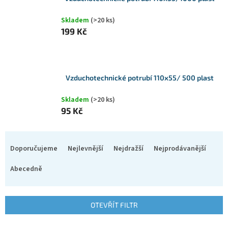
Skladem
(>20 ks)
199 Kč
Vzduchotechnické potrubí 110x55/ 500 plast
Skladem
(>20 ks)
95 Kč
Ř
a
Doporučujeme
Nejlevnější
Nejdražší
Nejprodávanější
z
e
Abecedně
n
í
p
OTEVŘÍT FILTR
r
o