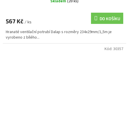
Skladem
(20 ks)
DO KOŠÍKU
567 Kč
/ ks
Hranaté ventilační potrubí Dalap s rozměry 234x29mm/1,5m je
vyrobeno z bílého...
Kód:
30357