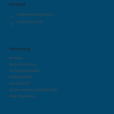
t
r
Kontakt
í
v
k
info
@
elektropaloucek.cz
y
+420 476 112 100
v
ý
p
i
s
u
Informace
Kontakty
Možnosti dopravy
Obchodní podmínky
Reklamační řád
Vrácení zboží
Zásady ochrany osobních údajů
Moje objednávka