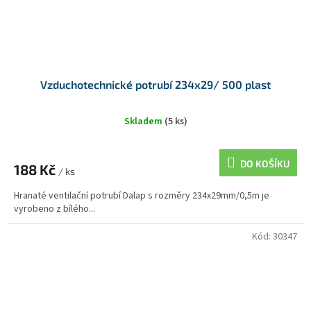
Vzduchotechnické potrubí 234x29/ 500 plast
Skladem
(5 ks)
DO KOŠÍKU
188 Kč
/ ks
Hranaté ventilační potrubí Dalap s rozměry 234x29mm/0,5m je
vyrobeno z bílého...
Kód:
30347