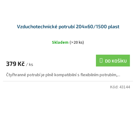
Vzduchotechnické potrubí 204x60/1500 plast
Skladem
(>20 ks)
DO KOŠÍKU
379 Kč
/ ks
Čtyřhranné potrubí je plně kompatibilní s flexibilním potrubím,...
Kód:
43144