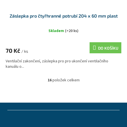
Záslepka pro čtyřhranné potrubí 204 x 60 mm plast
Skladem
(>20 ks)
DO KOŠÍKU
70 Kč
/ ks
Ventilační zakončení, záslepka pro pro ukončení ventilačního
kanuálu o...
16
položek celkem
O
v
l
á
d
Z
a
á
c
p
í
a
p