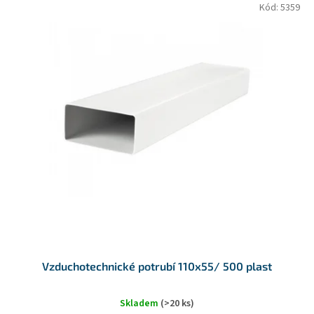
V
Kód:
5359
d
ý
u
p
k
i
t
s
ů
p
r
o
d
u
k
t
ů
Vzduchotechnické potrubí 110x55/ 500 plast
Skladem
(>20 ks)