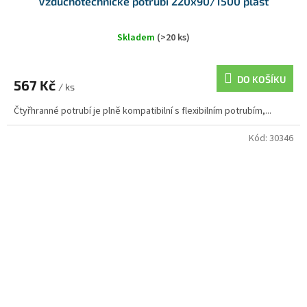
Vzduchotechnické potrubí 220x90/1500 plast
Skladem
(>20 ks)
DO KOŠÍKU
567 Kč
/ ks
Čtyřhranné potrubí je plně kompatibilní s flexibilním potrubím,...
Kód:
30346