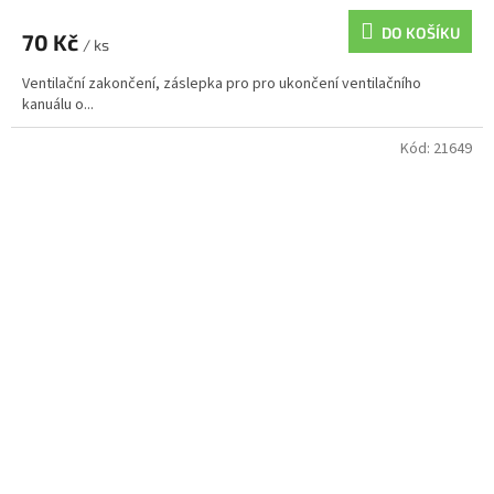
DO KOŠÍKU
70 Kč
/ ks
Ventilační zakončení, záslepka pro pro ukončení ventilačního
kanuálu o...
Kód:
21649