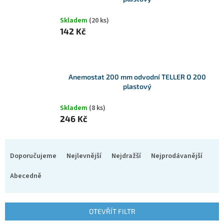
Skladem
(20 ks)
142 Kč
Anemostat 200 mm odvodní TELLER O 200
plastový
Skladem
(8 ks)
246 Kč
Ř
a
Doporučujeme
Nejlevnější
Nejdražší
Nejprodávanější
z
e
Abecedně
n
í
p
OTEVŘÍT FILTR
r