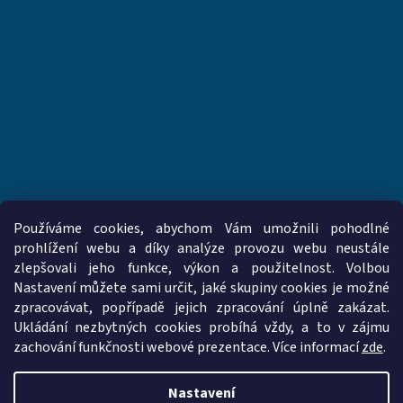
Používáme cookies, abychom Vám umožnili pohodlné
prohlížení webu a díky analýze provozu webu neustále
zlepšovali jeho funkce, výkon a použitelnost. Volbou
www.vzduchotechnika-ventilatory.cz
www.palmat.cz
Nastavení můžete sami určit, jaké skupiny cookies je možné
zpracovávat, popřípadě jejich zpracování úplně zakázat.
Ukládání nezbytných cookies probíhá vždy, a to v zájmu
zachování funkčnosti webové prezentace. Více informací
zde
.
Vytvořil Shoptet
Nastavení