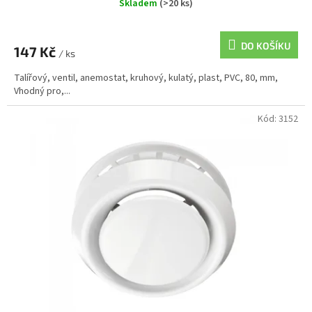
Skladem
(>20 ks)
DO KOŠÍKU
147 Kč
/ ks
Talířový, ventil, anemostat, kruhový, kulatý, plast, PVC, 80, mm,
Vhodný pro,...
Kód:
3152