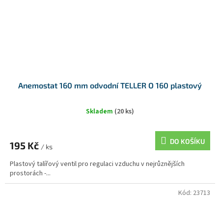
Anemostat 160 mm odvodní TELLER O 160 plastový
Skladem
(20 ks)
DO KOŠÍKU
195 Kč
/ ks
Plastový talířový ventil pro regulaci vzduchu v nejrůznějších
prostorách -...
Kód:
23713