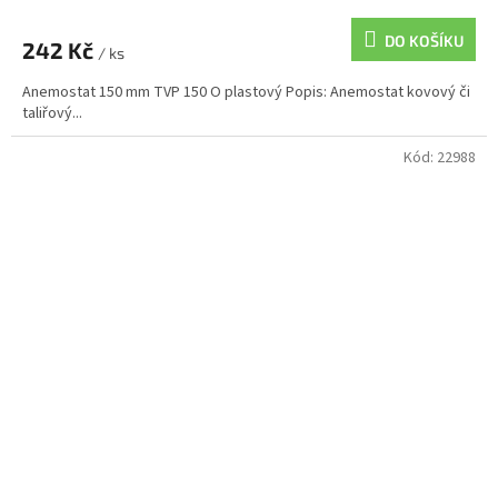
DO KOŠÍKU
242 Kč
/ ks
Anemostat 150 mm TVP 150 O plastový Popis: Anemostat kovový či
taliřový...
Kód:
22988