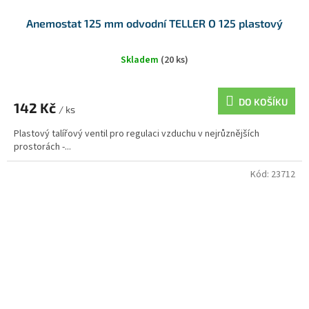
Anemostat 125 mm odvodní TELLER O 125 plastový
Skladem
(20 ks)
DO KOŠÍKU
142 Kč
/ ks
Plastový talířový ventil pro regulaci vzduchu v nejrůznějších
prostorách -...
Kód:
23712