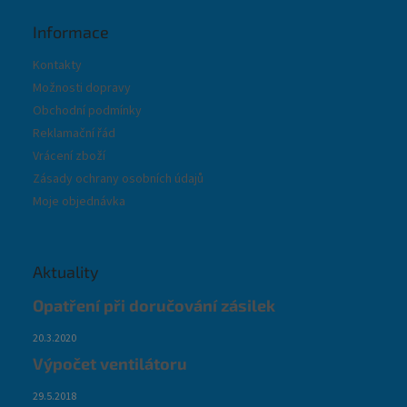
s
u
Informace
Kontakty
Možnosti dopravy
Obchodní podmínky
Reklamační řád
Vrácení zboží
Zásady ochrany osobních údajů
Moje objednávka
Aktuality
Opatření při doručování zásilek
20.3.2020
Výpočet ventilátoru
29.5.2018