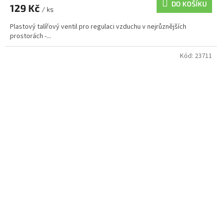
DO KOŠÍKU
129 Kč
/ ks
Plastový talířový ventil pro regulaci vzduchu v nejrůznějších
prostorách -...
Kód:
23711