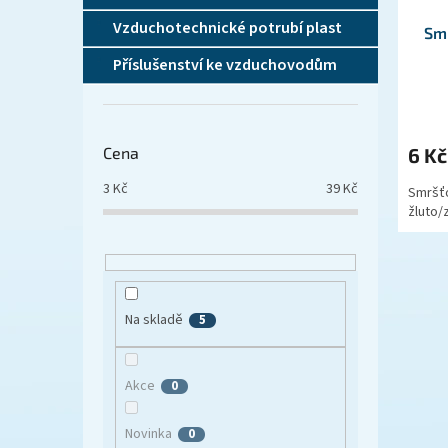
Vzduchotechnické potrubí plast
Sm
Příslušenství ke vzduchovodům
Cena
6 K
3
Kč
39
Kč
Smršťo
žluto/z
Na skladě
5
Akce
0
Novinka
0