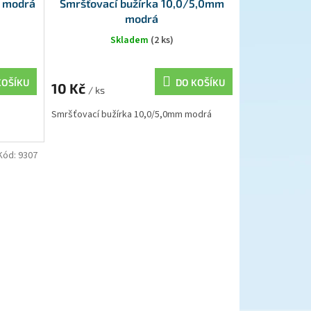
5 modrá
Smršťovací bužírka 10,0/5,0mm
modrá
Skladem
(2 ks)
KOŠÍKU
DO KOŠÍKU
10 Kč
/ ks
Smršťovací bužírka 10,0/5,0mm modrá
Kód:
9307