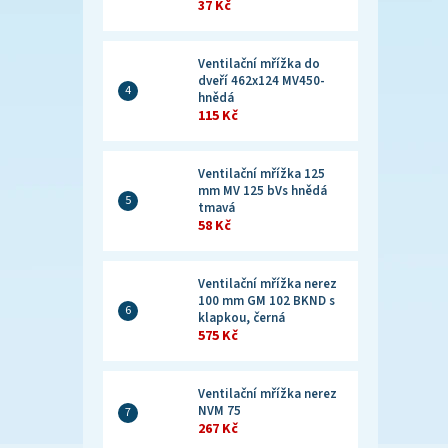
37 Kč
Ventilační mřížka do
dveří 462x124 MV450-
hnědá
115 Kč
Ventilační mřížka 125
mm MV 125 bVs hnědá
tmavá
58 Kč
Ventilační mřížka nerez
100 mm GM 102 BKND s
klapkou, černá
575 Kč
Ventilační mřížka nerez
NVM 75
267 Kč