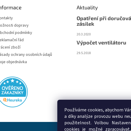
nformace
Aktuality
Opatření při doručová
ontakty
zásilek
ožnosti dopravy
bchodní podmínky
20.3.2020
eklamační řád
Výpočet ventilátoru
rácení zboží
29.5.2018
ásady ochrany osobních údajů
oje objednávka
Používáme cookies, abychom Vám
a díky analýze provozu webu neu
použitelnost. Volbou Nastaven
cookies je možné zpracovávat,