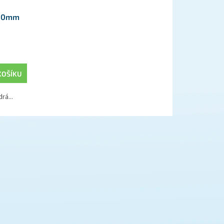
4,0mm
KOŠÍKU
rá...