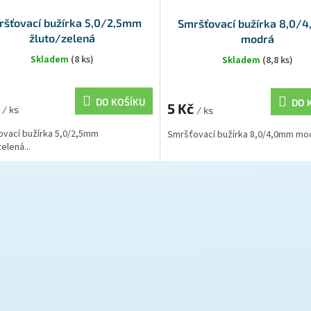
ršťovací bužírka 5,0/2,5mm
Smršťovací bužírka 8,0/
žluto/zelená
modrá
Skladem
(8 ks)
Skladem
(8,8 ks)
DO KOŠÍKU
DO 
č
5 Kč
/ ks
/ ks
vací bužírka 5,0/2,5mm
Smršťovací bužírka 8,0/4,0mm mod
elená...
O
v
l
á
d
a
c
í
p
r