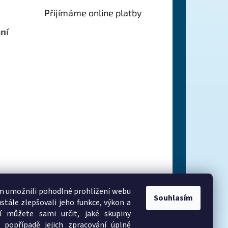
Přijímáme online platby
ní
 umožnili pohodlné prohlížení webu
Souhlasím
stále zlepšovali jeho funkce, výkon a
í můžete sami určit, jaké skupiny
 popřípadě jejich zpracování úplně