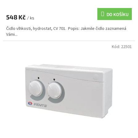
DO KOŠÍKU
548 Kč
/ ks
Čidlo vlhkosti, hydrostat, CV 701. Popis: Jakmile čidlo zaznamená
Vámi...
Kód:
22501