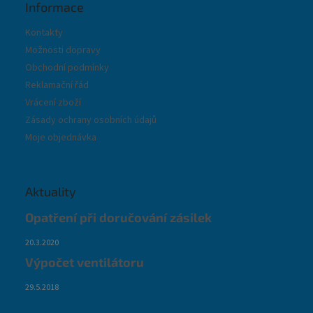
u
Informace
Kontakty
Možnosti dopravy
Obchodní podmínky
Reklamační řád
Vrácení zboží
Zásady ochrany osobních údajů
Moje objednávka
Aktuality
Opatření při doručování zásilek
20.3.2020
Výpočet ventilátoru
29.5.2018