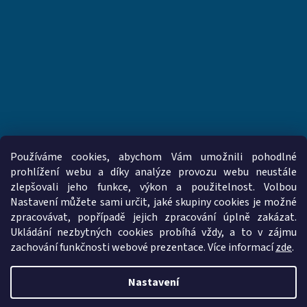
Používáme cookies, abychom Vám umožnili pohodlné
prohlížení webu a díky analýze provozu webu neustále
zlepšovali jeho funkce, výkon a použitelnost. Volbou
www.vzduchotechnika-ventilatory.cz
www.palmat.cz
Nastavení můžete sami určit, jaké skupiny cookies je možné
zpracovávat, popřípadě jejich zpracování úplně zakázat.
Ukládání nezbytných cookies probíhá vždy, a to v zájmu
zachování funkčnosti webové prezentace. Více informací
zde
.
Vytvořil Shoptet
Nastavení