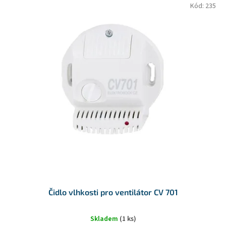
V
Kód:
235
d
ý
u
p
k
i
t
s
ů
p
r
o
d
u
k
t
ů
Čidlo vlhkosti pro ventilátor CV 701
Skladem
(1 ks)