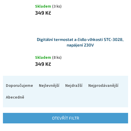
Skladem
(3 ks)
349 Kč
Digitální termostat a čidlo vlhkosti STC-3028,
napájení 230V
Skladem
(8 ks)
349 Kč
Ř
a
Doporučujeme
Nejlevnější
Nejdražší
Nejprodávanější
z
e
Abecedně
n
í
p
OTEVŘÍT FILTR
r
o