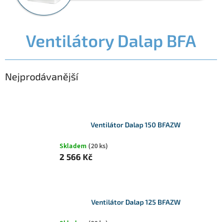
P
Ventilátory Dalap BFA
o
s
t
Nejprodávanější
r
a
n
n
í
Ventilátor Dalap 150 BFAZW
p
a
Skladem
(20 ks)
n
2 566 Kč
e
l
Ventilátor Dalap 125 BFAZW