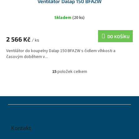
Ventilátor Dalap 150 BFAZW
Skladem
(20 ks)
DO KOŠÍKU
2 566 Kč
/ ks
Ventilátor do koupelny Dalap 150 BFAZW s čidlem vlhkosti a
časovým doběhem v...
15
položek celkem
O
v
l
á
d
Z
a
á
c
p
í
a
p
t
r
Kontakt
í
v
k