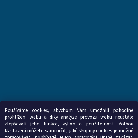
Používáme cookies, abychom Vám umožnili pohodlné
prohlížení webu a díky analýze provozu webu neustále
zlepšovali jeho funkce, výkon a použitelnost. Volbou
www.vzduchotechnika-ventilatory.cz
www.palmat.cz
Nastavení můžete sami určit, jaké skupiny cookies je možné
zpracovávat, popřípadě jejich zpracování úplně zakázat.