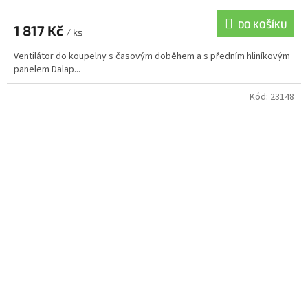
DO KOŠÍKU
1 817 Kč
/ ks
Ventilátor do koupelny s časovým doběhem a s předním hliníkovým
panelem Dalap...
Kód:
23148