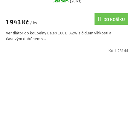
Skladem
(20 ks)
DO KOŠÍKU
1 943 Kč
/ ks
Ventilátor do koupelny Dalap 100 BFAZW s čidlem vlhkosti a
časovým doběhem v...
Kód:
23144