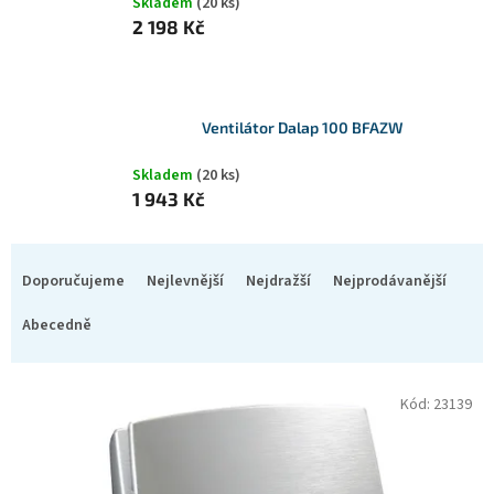
Skladem
(20 ks)
2 198 Kč
Ventilátor Dalap 100 BFAZW
Skladem
(20 ks)
1 943 Kč
Ř
a
Doporučujeme
Nejlevnější
Nejdražší
Nejprodávanější
z
e
Abecedně
n
í
V
p
Kód:
23139
ý
r
p
o
i
d
s