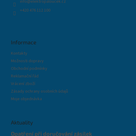
info
@
elektropaloucek.cz
y
+420 476 112 100
v
ý
p
i
s
u
Informace
Kontakty
Možnosti dopravy
Obchodní podmínky
Reklamační řád
Vrácení zboží
Zásady ochrany osobních údajů
Moje objednávka
Aktuality
Opatření při doručování zásilek