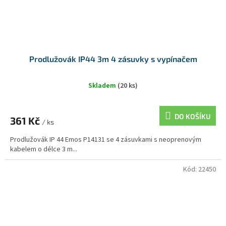
Prodlužovák IP44 3m 4 zásuvky s vypínačem
Skladem
(20 ks)
DO KOŠÍKU
361 Kč
/ ks
Prodlužovák IP 44 Emos P14131 se 4 zásuvkami s neoprenovým
kabelem o délce 3 m...
Kód:
22450