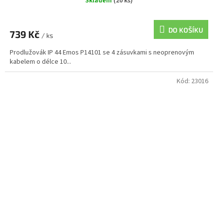
Skladem
(20 ks)
DO KOŠÍKU
739 Kč
/ ks
Prodlužovák IP 44 Emos P14101 se 4 zásuvkami s neoprenovým
kabelem o délce 10...
Kód:
23016