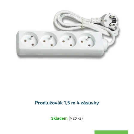
u
p
k
i
t
s
ů
p
r
o
d
u
k
t
ů
Prodlužovák 1,5 m 4 zásuvky
Skladem
(>20 ks)