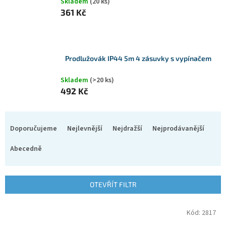
Skladem
(20 ks)
361 Kč
Prodlužovák IP44 5m 4 zásuvky s vypínačem
Skladem
(>20 ks)
492 Kč
Ř
a
Doporučujeme
Nejlevnější
Nejdražší
Nejprodávanější
z
e
Abecedně
n
í
p
OTEVŘÍT FILTR
r
o
V
Kód:
2817
d
ý