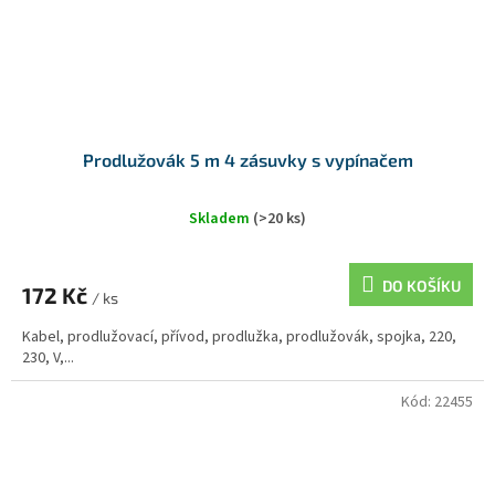
Prodlužovák 5 m 4 zásuvky s vypínačem
Skladem
(>20 ks)
DO KOŠÍKU
172 Kč
/ ks
Kabel, prodlužovací, přívod, prodlužka, prodlužovák, spojka, 220,
230, V,...
Kód:
22455