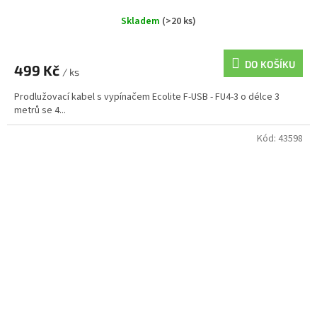
Skladem
(>20 ks)
DO KOŠÍKU
499 Kč
/ ks
Prodlužovací kabel s vypínačem Ecolite F-USB - FU4-3 o délce 3
metrů se 4...
Kód:
43598