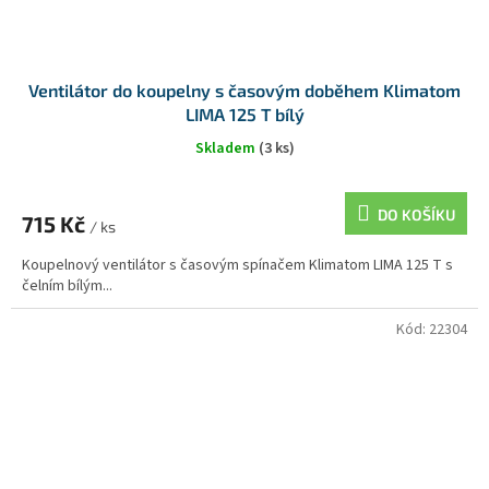
Ventilátor do koupelny s časovým doběhem Klimatom
LIMA 125 T bílý
Skladem
(3 ks)
DO KOŠÍKU
715 Kč
/ ks
Koupelnový ventilátor s časovým spínačem Klimatom LIMA 125 T s
čelním bílým...
Kód:
22304