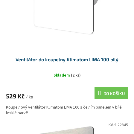
u
k
t
ů
Ventilátor do koupelny Klimatom LIMA 100 bílý
Skladem
(2 ks)
DO KOŠÍKU
529 Kč
/ ks
Koupelnový ventilátor Klimatom LIMA 100 s čelním panelem v bílé
lesklé barvě....
Kód:
22845