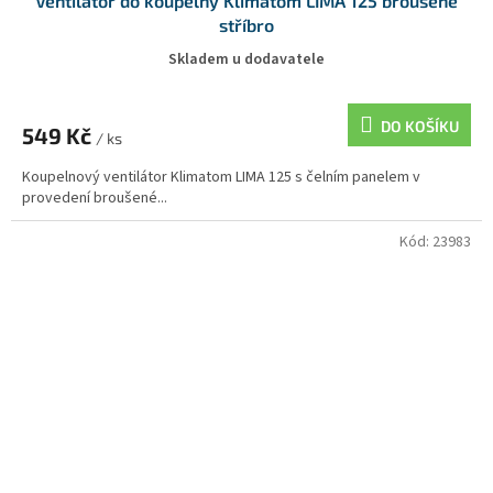
Ventilátor do koupelny Klimatom LIMA 125 broušené
stříbro
Skladem u dodavatele
DO KOŠÍKU
549 Kč
/ ks
Koupelnový ventilátor Klimatom LIMA 125 s čelním panelem v
provedení broušené...
Kód:
23983