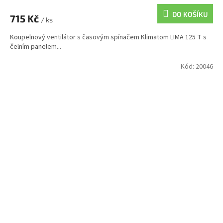
DO KOŠÍKU
715 Kč
/ ks
Koupelnový ventilátor s časovým spínačem Klimatom LIMA 125 T s
čelním panelem...
Kód:
20046