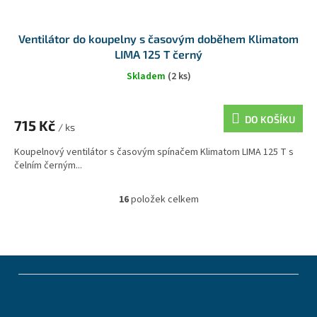
Ventilátor do koupelny s časovým doběhem Klimatom
LIMA 125 T černý
Skladem
(2 ks)
DO KOŠÍKU
715 Kč
/ ks
Koupelnový ventilátor s časovým spínačem Klimatom LIMA 125 T s
čelním černým...
16
položek celkem
O
v
l
á
d
Z
a
á
c
p
í
a
p