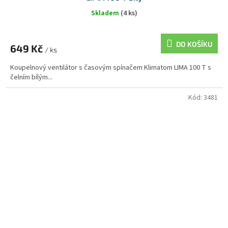
Skladem
(4 ks)
DO KOŠÍKU
649 Kč
/ ks
Koupelnový ventilátor s časovým spínačem Klimatom LIMA 100 T s
čelním bílým...
Kód:
3481