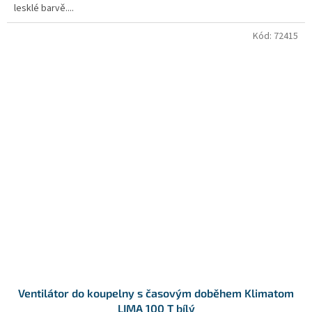
lesklé barvě....
Kód:
72415
Ventilátor do koupelny s časovým doběhem Klimatom
LIMA 100 T bílý