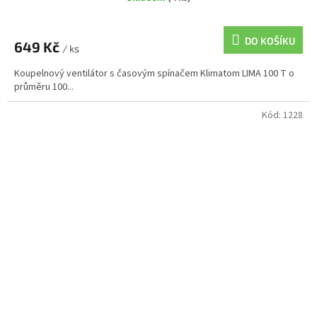
DO KOŠÍKU
649 Kč
/ ks
Koupelnový ventilátor s časovým spínačem Klimatom LIMA 100 T o
průměru 100...
Kód:
1228