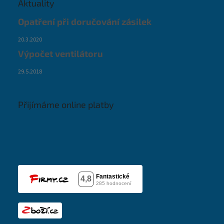
Aktuality
Opatření při doručování zásilek
20.3.2020
Výpočet ventilátoru
29.5.2018
Přijímáme online platby