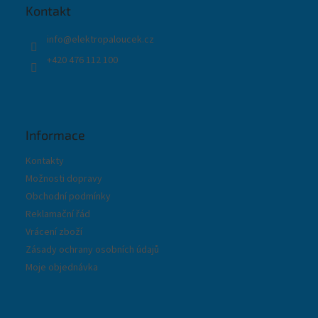
t
r
Kontakt
í
v
k
info
@
elektropaloucek.cz
y
+420 476 112 100
v
ý
p
i
s
u
Informace
Kontakty
Možnosti dopravy
Obchodní podmínky
Reklamační řád
Vrácení zboží
Zásady ochrany osobních údajů
Moje objednávka