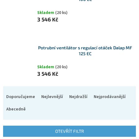
Skladem
(20 ks)
3 546 Kč
Potrubní ventilátor s regulací otáček Dalap MF
125 EC
Skladem
(20 ks)
3 546 Kč
Ř
a
Doporučujeme
Nejlevnější
Nejdražší
Nejprodávanější
z
e
Abecedně
n
í
p
OTEVŘÍT FILTR
r