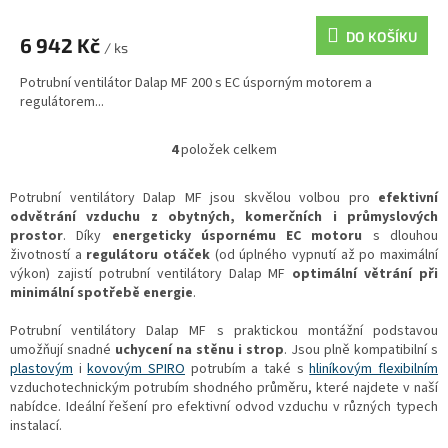
DO KOŠÍKU
6 942 Kč
/ ks
Potrubní ventilátor Dalap MF 200 s EC úsporným motorem a
regulátorem...
4
položek celkem
O
v
l
Potrubní ventilátory Dalap MF jsou skvělou volbou pro
efektivní
á
odvětrání vzduchu z obytných, komerčních i průmyslových
d
prostor
. Díky
energeticky úspornému EC motoru
s dlouhou
a
životností a
regulátoru otáček
(od úplného vypnutí až po maximální
c
výkon) zajistí potrubní ventilátory Dalap MF
optimální větrání při
í
minimální spotřebě energie
.
p
r
Potrubní ventilátory Dalap MF s praktickou montážní podstavou
v
umožňují snadné
uchycení na stěnu i strop
. Jsou plně kompatibilní s
k
plastovým
i
kovovým SPIRO
potrubím a také s
hliníkovým flexibilním
y
vzduchotechnickým potrubím shodného průměru, které najdete v naší
v
nabídce. Ideální řešení pro efektivní odvod vzduchu v různých typech
ý
instalací.
p