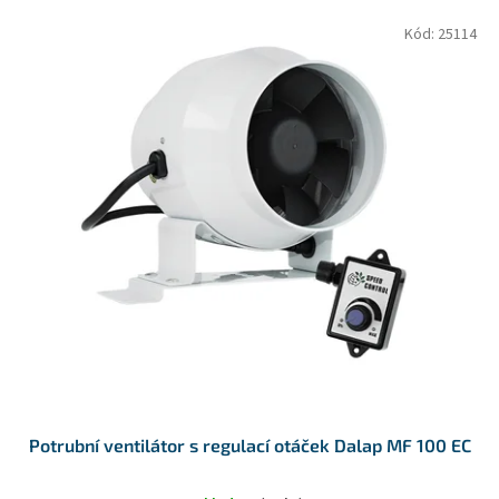
o
V
Kód:
25114
d
ý
u
p
k
i
t
s
ů
p
r
o
d
u
k
t
ů
Potrubní ventilátor s regulací otáček Dalap MF 100 EC