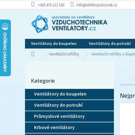
Přejít
+420 476 112 100
info@elektropaloucek.cz
na
obsah
Ventilátory do koupelen
Ventilátory do potrubí
Domů
Ventilační mřížky
Ventilační mřížky s klap
P
o
Přeskočit
s
Kategorie
kategorie
t
r
Ventilátory do koupelen
Nejpr
a
n
Ventilátory do potrubí
n
í
Průmyslové ventilátory
p
Krbové ventilátory
a