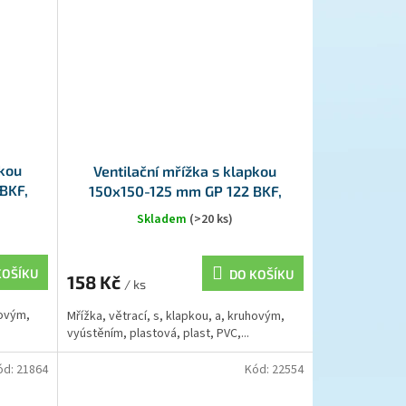
pkou
Ventilační mřížka s klapkou
BKF,
150x150-125 mm GP 122 BKF,
terakota
Skladem
(>20 ks)
KOŠÍKU
DO KOŠÍKU
158 Kč
/ ks
hovým,
Mřížka, větrací, s, klapkou, a, kruhovým,
vyústěním, plastová, plast, PVC,...
ód:
21864
Kód:
22554