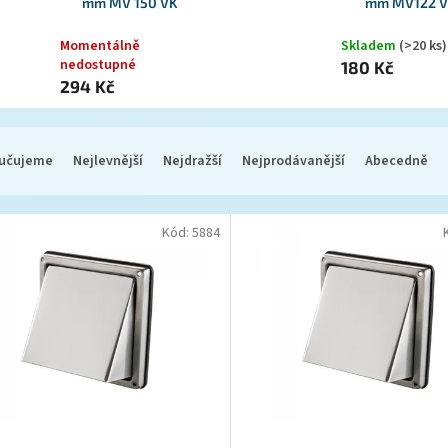
mm MV 150 VK
mm MV122 
Momentálně
Skladem
(>20 ks)
nedostupné
180 Kč
294 Kč
učujeme
Nejlevnější
Nejdražší
Nejprodávanější
Abecedně
Kód:
5884