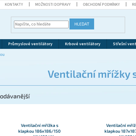
KONTAKTY
MOŽNOSTI DOPRAVY
OBCHODNÍ PODMÍNKY
R
HLEDAT
Průmyslové ventilátory
Krbové ventilátory
Střešní vent
kou
Ventilační mřížky 
odávanější
Ventilační mřížka s
Ventilační mříž
klapkou 186x186/150
klapkou 187x18