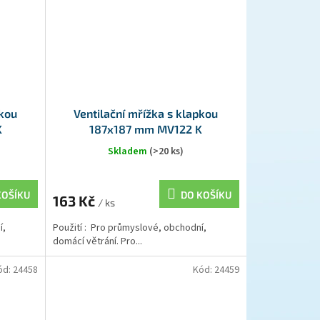
pkou
Ventilační mřížka s klapkou
K
187x187 mm MV122 K
Skladem
(>20 ks)
KOŠÍKU
DO KOŠÍKU
163 Kč
/ ks
í,
Použití : Pro průmyslové, obchodní,
domácí větrání. Pro...
ód:
24458
Kód:
24459