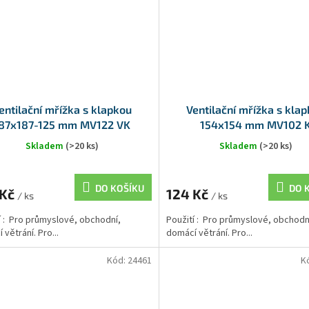
entilační mřížka s klapkou
Ventilační mřížka s kla
87x187-125 mm MV122 VK
154x154 mm MV102 
Skladem
(>20 ks)
Skladem
(>20 ks)
DO KOŠÍKU
DO 
 Kč
124 Kč
/ ks
/ ks
í : Pro průmyslové, obchodní,
Použití : Pro průmyslové, obchodn
větrání. Pro...
domácí větrání. Pro...
Kód:
24461
K