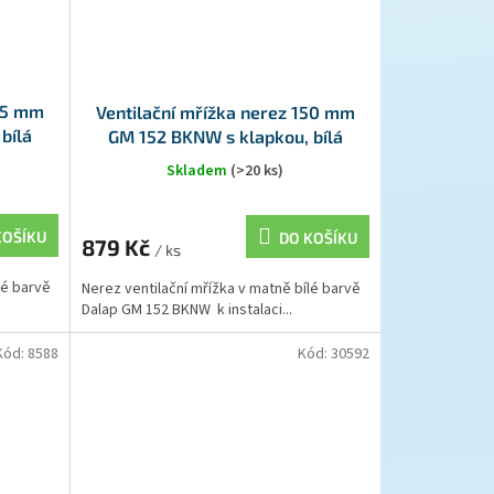
125 mm
Ventilační mřížka nerez 150 mm
bílá
GM 152 BKNW s klapkou, bílá
Skladem
(>20 ks)
KOŠÍKU
DO KOŠÍKU
879 Kč
/ ks
lé barvě
Nerez ventilační mřížka v matně bílé barvě
Dalap GM 152 BKNW k instalaci...
Kód:
8588
Kód:
30592