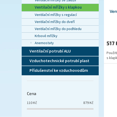
Ventilační mřížky se žaluzií
t
Ventilační mřížky s klapkou
ů
Ven
Ventilační mřížky s regulací
Ventilační mřížky do dveří
Ventilační mřížky do podhledu
Krbové mřížky
517
Anemostaty
Ventilační potrubí ALU
Použit
s klapk
Vzduchotechnické potrubí plast
Příslušenství ke vzduchovodům
Cena
110
Kč
879
Kč