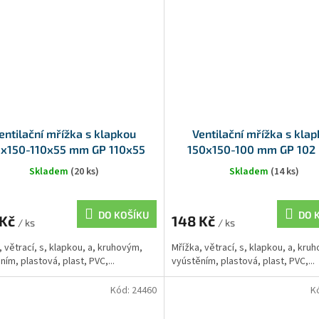
entilační mřížka s klapkou
Ventilační mřížka s kla
0x150-110x55 mm GP 110x55
150x150-100 mm GP 102 
BKF, terakota
terakota
Skladem
(20 ks)
Skladem
(14 ks)
DO KOŠÍKU
DO 
 Kč
148 Kč
/ ks
/ ks
, větrací, s, klapkou, a, kruhovým,
Mřížka, větrací, s, klapkou, a, kru
ním, plastová, plast, PVC,...
vyústěním, plastová, plast, PVC,...
Kód:
24460
K