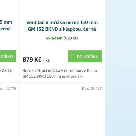
125 mm
Ventilační mřížka nerez 150 mm
černá
GM 152 BKND s klapkou, černá
Skladem
(>20 ks)
KOŠÍKU
DO KOŠÍKU
879 Kč
/ ks
ě Dalap
Nerez větrací mřížka v černé barvě Dalap
GM 152 BKND 150 mm je vhodná k...
ód:
22776
Kód:
30477