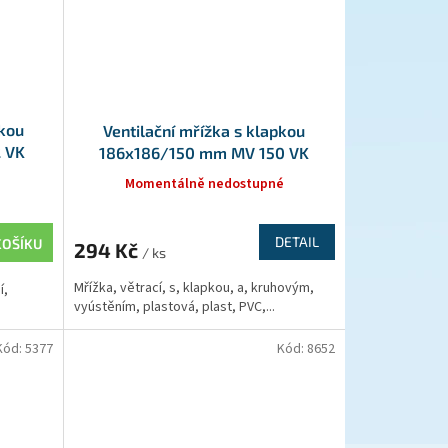
pkou
Ventilační mřížka s klapkou
 VK
186x186/150 mm MV 150 VK
Momentálně nedostupné
DETAIL
KOŠÍKU
294 Kč
/ ks
Mřížka, větrací, s, klapkou, a, kruhovým,
í,
vyústěním, plastová, plast, PVC,...
Kód:
5377
Kód:
8652