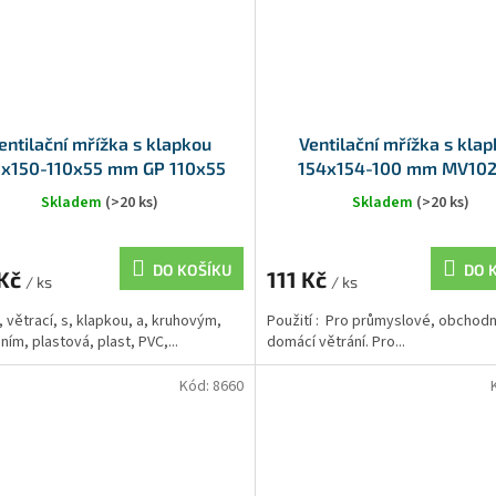
entilační mřížka s klapkou
Ventilační mřížka s kla
0x150-110x55 mm GP 110x55
154x154-100 mm MV102
BKF
Skladem
(>20 ks)
Skladem
(>20 ks)
DO KOŠÍKU
DO 
 Kč
111 Kč
/ ks
/ ks
, větrací, s, klapkou, a, kruhovým,
Použití : Pro průmyslové, obchodn
ním, plastová, plast, PVC,...
domácí větrání. Pro...
Kód:
8660