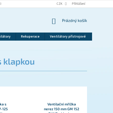
EKLAMAČNÍ ŘÁD
VRÁCENÍ ZBOŽÍ
CZK
ZÁSADY OCHRANY OSOBNÍCH ÚDAJ
Přihlášení
NÁKUPNÍ
Prázdný košík
KOŠÍK
ilátory
Rekuperace
Ventilátory přístrojové
Revizní dv
s klapkou
ka s
Ventilační mřížka
7-125
nerez 150 mm GM 152