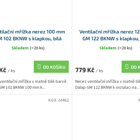
tilační mřížka nerez 100 mm
Ventilační mřížka nerez 
 102 BKNW s klapkou, bílá
GM 122 BKNW s klapkou, 
Skladem
(>20 ks)
Skladem
(>20 ks)
DO KOŠÍKU
DO 
 Kč
779 Kč
/ ks
/ ks
ventilační mřížka v matně bílé barvě
Nerez ventilační mřížka v matně bí
GM 102 BKNW 100 mm k...
Dalap GM 122 BKNW k instalaci na...
Kód:
24462