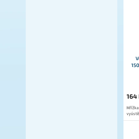
V
15
164
Mřížka
vyústě