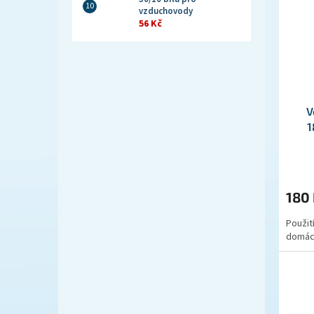
vzduchovody
56 Kč
V
1
180
Použit
domácí 