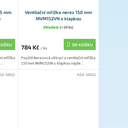
125 mm
Ventilační mřížka nerez 150 mm
u
MVM152VN s klapkou
Skladem
(>20 ks)
KOŠÍKU
DO KOŠÍKU
784 Kč
/ ks
ní mřížka
Použití:Nerezová větrací a ventilační mřížka
..
150 mm MVM152VN s klapkou najde...
ód:
30021
Kód:
30022