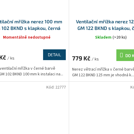
tilační mřížka nerez 100 mm
Ventilační mřížka nerez 
 102 BKND s klapkou, černá
GM 122 BKND s klapkou, 
Momentálně nedostupné
Skladem
(>20 ks)
DETAIL
DO 
 Kč
779 Kč
/ ks
/ ks
ventilační mřížka v černé barvě
Nerez větrací mřížka v černé barv
GM 102 BKND 100 mm k instalaci na...
GM 122 BKND 125 mm je vhodná k...
Kód:
22777
K