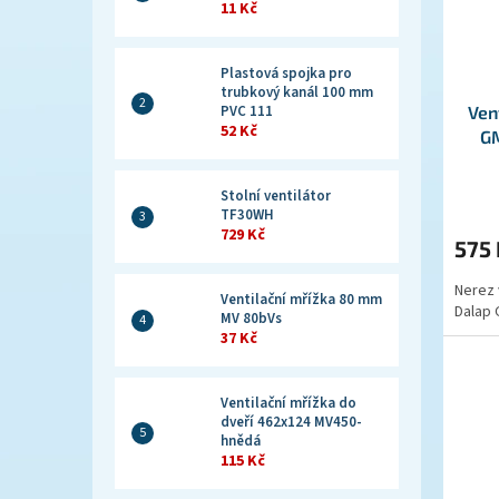
11 Kč
Plastová spojka pro
trubkový kanál 100 mm
Ven
PVC 111
52 Kč
GM
Stolní ventilátor
TF30WH
729 Kč
575
Nerez 
Ventilační mřížka 80 mm
Dalap 
MV 80bVs
37 Kč
Ventilační mřížka do
dveří 462x124 MV450-
hnědá
115 Kč