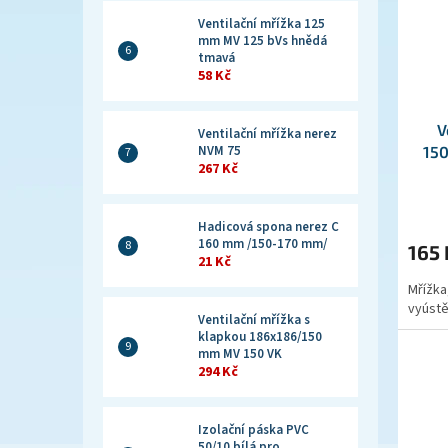
Ventilační mřížka 125
mm MV 125 bVs hnědá
tmavá
58 Kč
V
Ventilační mřížka nerez
15
NVM 75
267 Kč
Hadicová spona nerez C
160 mm /150-170 mm/
165
21 Kč
Mřížka
vyústě
Ventilační mřížka s
klapkou 186x186/150
mm MV 150 VK
294 Kč
Izolační páska PVC
50/10 bílá pro