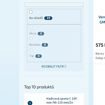
Ven
Na skladě
19
GM
Akce
0
575
Novinka
0
Nerez 
Tip
0
Dalap 
ROZBALIT FILTR
Top 10 produktů
Hadicová spona C 100
mm /90-110 mm/Zn