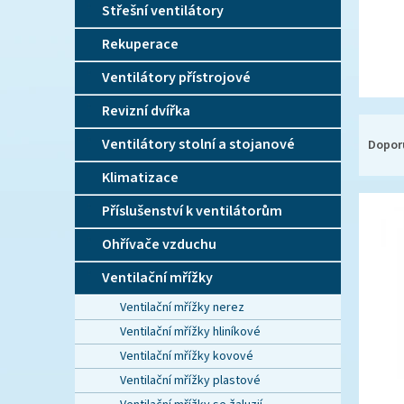
n
Střešní ventilátory
e
l
Rekuperace
Ventilátory přístrojové
Revizní dvířka
Ř
a
Ventilátory stolní a stojanové
Dopor
z
Klimatizace
e
V
n
Příslušenství k ventilátorům
ý
í
p
p
Ohřívače vzduchu
i
r
Ventilační mřížky
s
o
p
d
Ventilační mřížky nerez
r
u
Ventilační mřížky hliníkové
o
k
Ventilační mřížky kovové
d
t
u
ů
Ventilační mřížky plastové
k