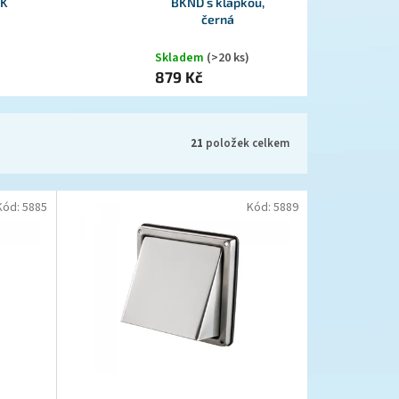
VK
BKND s klapkou,
černá
Skladem
(>20 ks)
879 Kč
21
položek celkem
Kód:
5885
Kód:
5889