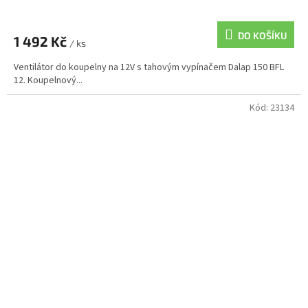
DO KOŠÍKU
1 492 Kč
/ ks
Ventilátor do koupelny na 12V s tahovým vypínačem Dalap 150 BFL
12. Koupelnový...
Kód:
23134