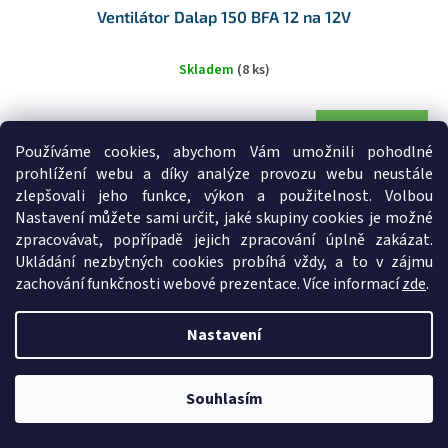
Ventilátor Dalap 150 BFA 12 na 12V
Skladem
(8 ks)
DO KOŠÍKU
1 750 Kč
/ ks
Používáme cookies, abychom Vám umožnili pohodlné
prohlížení webu a díky analýze provozu webu neustále
Ventilátor do koupelny na 12V Dalap 150 BFA 12. Koupelnový
zlepšovali jeho funkce, výkon a použitelnost. Volbou
ventilátor na 12V...
Nastavení můžete sami určit, jaké skupiny cookies je možné
Kód:
23153
zpracovávat, popřípadě jejich zpracování úplně zakázat.
Ukládání nezbytných cookies probíhá vždy, a to v zájmu
zachování funkčnosti webové prezentace. Více informací
zde
.
Nastavení
Souhlasím