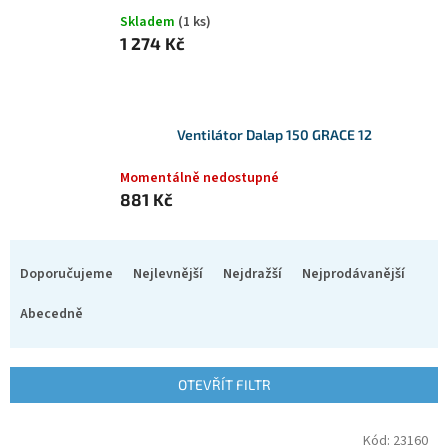
Skladem
(1 ks)
1 274 Kč
Ventilátor Dalap 150 GRACE 12
Momentálně nedostupné
881 Kč
Ř
a
Doporučujeme
Nejlevnější
Nejdražší
Nejprodávanější
z
e
Abecedně
n
í
p
OTEVŘÍT FILTR
r
o
V
Kód:
23160