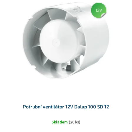
d
ý
u
p
k
i
t
s
ů
p
r
o
d
u
k
t
ů
Potrubní ventilátor 12V Dalap 100 SD 12
Skladem
(20 ks)