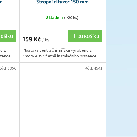
mm
Stropní difuzor 150 mm
Skladem
(>20 ks)
KOŠÍKU
DO KOŠÍKU
159 Kč
/ ks
no z
Plastová ventilační mřížka vyrobeno z
tence...
hmoty ABS včetně instalačního prstence...
Kód:
5356
Kód:
4541