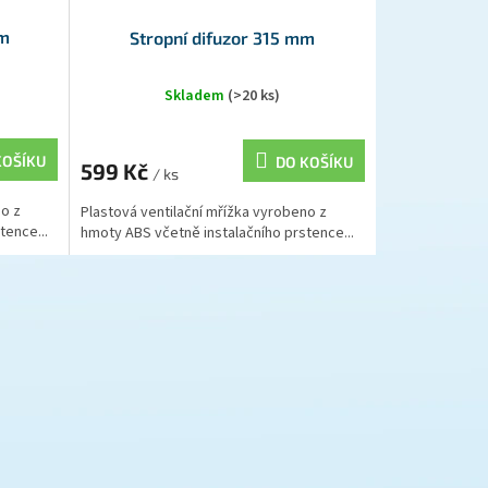
mm
Stropní difuzor 315 mm
Skladem
(>20 ks)
KOŠÍKU
DO KOŠÍKU
599 Kč
/ ks
no z
Plastová ventilační mřížka vyrobeno z
tence...
hmoty ABS včetně instalačního prstence...