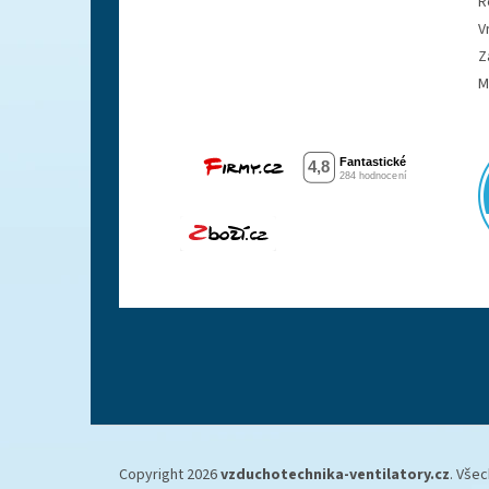
R
V
Z
M
Copyright 2026
vzduchotechnika-ventilatory.cz
. Vše