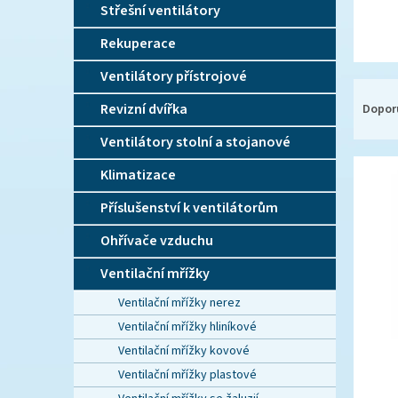
n
Střešní ventilátory
e
l
Rekuperace
Ventilátory přístrojové
Ř
a
Revizní dvířka
Dopor
z
Ventilátory stolní a stojanové
e
V
n
Klimatizace
ý
í
p
p
Příslušenství k ventilátorům
i
r
Ohřívače vzduchu
s
o
p
d
Ventilační mřížky
r
u
o
k
Ventilační mřížky nerez
d
t
Ventilační mřížky hliníkové
u
ů
Ventilační mřížky kovové
k
Ventilační mřížky plastové
t