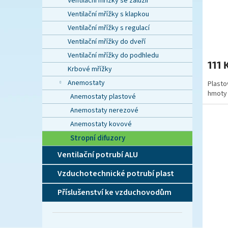
ů
Ventilační mřížky se žaluzií
Ventilační mřížky s klapkou
Ventilační mřížky s regulací
Ventilační mřížky do dveří
Ventilační mřížky do podhledu
111 
Krbové mřížky
Anemostaty
Plasto
hmoty 
Anemostaty plastové
Anemostaty nerezové
Anemostaty kovové
Stropní difuzory
Ventilační potrubí ALU
Vzduchotechnické potrubí plast
Příslušenství ke vzduchovodům