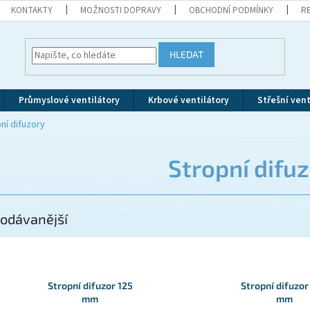
KONTAKTY
MOŽNOSTI DOPRAVY
OBCHODNÍ PODMÍNKY
R
HLEDAT
Průmyslové ventilátory
Krbové ventilátory
Střešní vent
ní difuzory
Stropní difu
odávanější
Stropní difuzor 125
Stropní difuzo
mm
mm