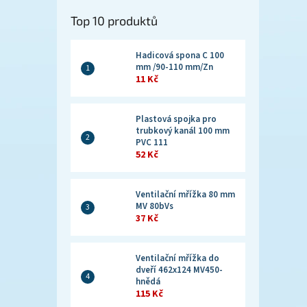
Top 10 produktů
Hadicová spona C 100
mm /90-110 mm/Zn
11 Kč
Plastová spojka pro
trubkový kanál 100 mm
PVC 111
52 Kč
Ventilační mřížka 80 mm
MV 80bVs
37 Kč
Ventilační mřížka do
dveří 462x124 MV450-
hnědá
115 Kč