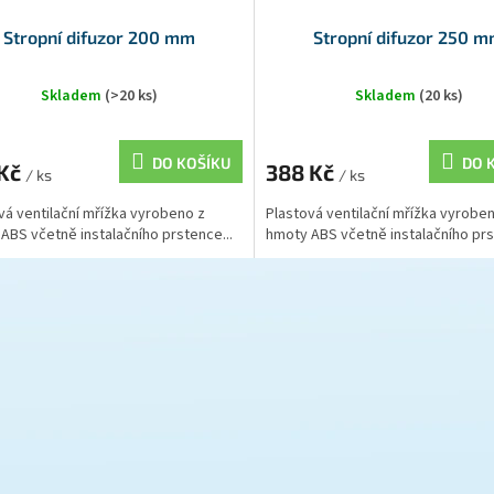
Stropní difuzor 200 mm
Stropní difuzor 250 
Skladem
(>20 ks)
Skladem
(20 ks)
DO KOŠÍKU
DO 
 Kč
388 Kč
/ ks
/ ks
vá ventilační mřížka vyrobeno z
Plastová ventilační mřížka vyrobe
ABS včetně instalačního prstence...
hmoty ABS včetně instalačního prs
O
v
l
á
d
a
c
í
p
r