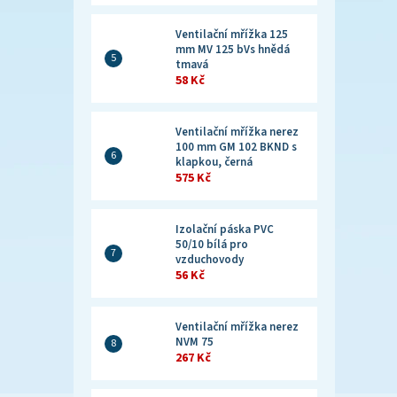
Ventilační mřížka 125
mm MV 125 bVs hnědá
tmavá
58 Kč
Ventilační mřížka nerez
100 mm GM 102 BKND s
klapkou, černá
575 Kč
Izolační páska PVC
50/10 bílá pro
vzduchovody
56 Kč
Ventilační mřížka nerez
NVM 75
267 Kč