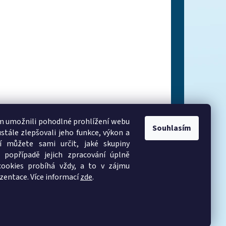
 umožnili pohodlné prohlížení webu
Souhlasím
stále zlepšovali jeho funkce, výkon a
í můžete sami určit, jaké skupiny
 popřípadě jejich zpracování úplně
cookies probíhá vždy, a to v zájmu
zentace. Více informací
zde
.
Vytvořil Shoptet