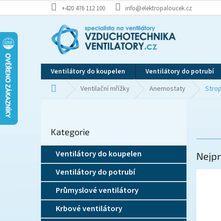
Přejít
+420 476 112 100
info@elektropaloucek.cz
na
obsah
Ventilátory do koupelen
Ventilátory do potrubí
Domů
Ventilační mřížky
Anemostaty
Strop
P
o
Přeskočit
s
Kategorie
kategorie
t
r
Ventilátory do koupelen
Nejpr
a
n
Ventilátory do potrubí
n
í
Průmyslové ventilátory
p
Krbové ventilátory
a