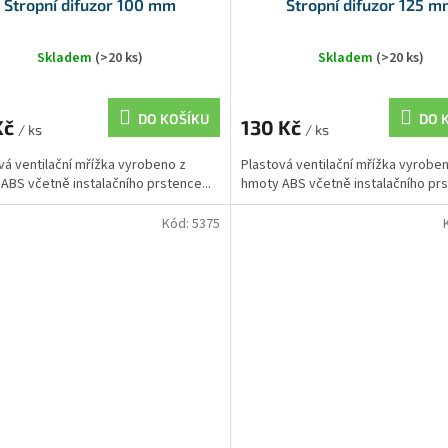
Stropní difuzor 100 mm
Stropní difuzor 125 
Skladem
(>20 ks)
Skladem
(>20 ks)
DO KOŠÍKU
DO 
Kč
130 Kč
/ ks
/ ks
vá ventilační mřížka vyrobeno z
Plastová ventilační mřížka vyrobe
ABS včetně instalačního prstence...
hmoty ABS včetně instalačního prs
Kód:
5375