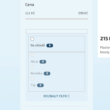
Cena
111
Kč
599
Kč
215
Na skladě
6
Plasto
hmoty 
Akce
0
Novinka
0
Tip
0
ROZBALIT FILTR