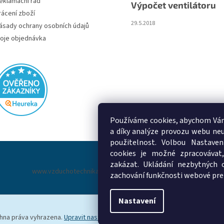
eklamační řád
Výpočet ventilátoru
rácení zboží
29.5.2018
ásady ochrany osobních údajů
oje objednávka
Používáme cookies, abychom Vám
a díky analýze provozu webu neu
použitelnost. Volbou Nastaven
cookies je možné zpracovávat,
zakázat. Ukládání nezbytných 
www.vzduchotechnika-ventilatory.cz
www.palmat.cz
zachování funkčnosti webové pre
Nastavení
chna práva vyhrazena.
Upravit nastavení cookies