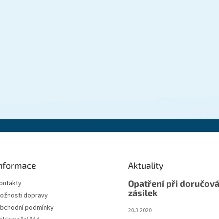
nformace
Aktuality
Opatření při doručová
ontakty
zásilek
ožnosti dopravy
bchodní podmínky
20.3.2020