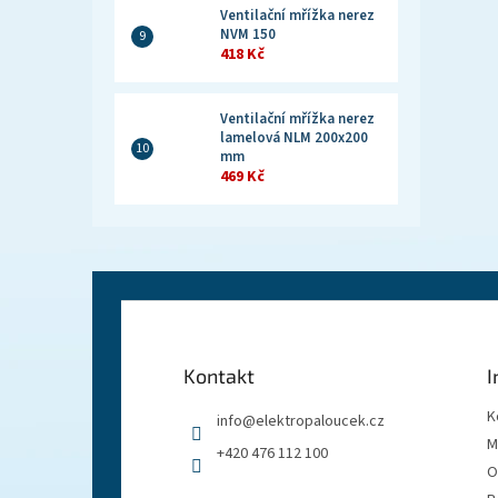
Ventilační mřížka nerez
NVM 150
418 Kč
Ventilační mřížka nerez
lamelová NLM 200x200
mm
469 Kč
Z
á
p
a
Kontakt
I
t
í
K
info
@
elektropaloucek.cz
M
+420 476 112 100
O