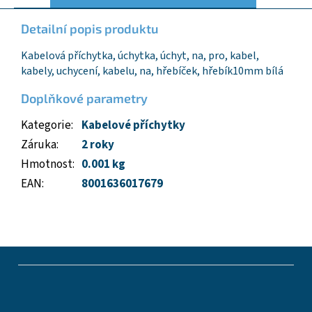
Detailní popis produktu
Kabelová příchytka, úchytka, úchyt, na, pro, kabel,
kabely, uchycení, kabelu, na, hřebíček, hřebík10mm bílá
Doplňkové parametry
Kategorie
:
Kabelové příchytky
Záruka
:
2 roky
Hmotnost
:
0.001 kg
EAN
:
8001636017679
Z
á
p
a