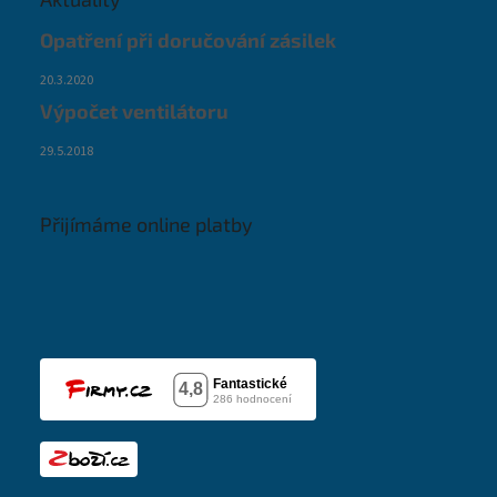
Opatření při doručování zásilek
20.3.2020
Výpočet ventilátoru
29.5.2018
Přijímáme online platby