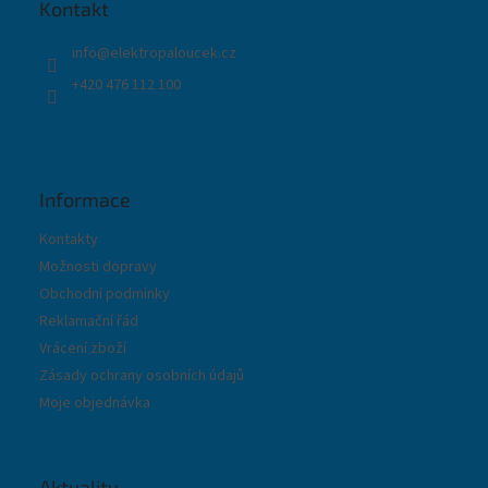
t
Kontakt
í
info
@
elektropaloucek.cz
+420 476 112 100
Informace
Kontakty
Možnosti dopravy
Obchodní podmínky
Reklamační řád
Vrácení zboží
Zásady ochrany osobních údajů
Moje objednávka
Aktuality