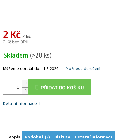
2 Kč
/ ks
2 Kč bez DPH
Měrná
Skladem
(>20 ks)
cena:
Můžeme doručit do:
11.8.2026
Možnosti doručení
PŘIDAT DO KOŠÍKU
Detailní informace
Popis
Podobné (8)
Diskuze
Ostatní informace