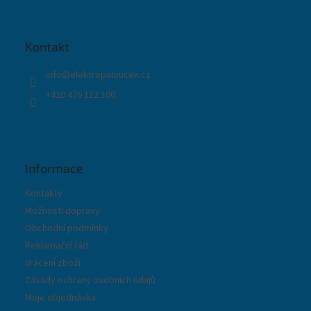
p
a
t
Kontakt
í
info
@
elektropaloucek.cz
+420 476 112 100
Informace
Kontakty
Možnosti dopravy
Obchodní podmínky
Reklamační řád
Vrácení zboží
Zásady ochrany osobních údajů
Moje objednávka