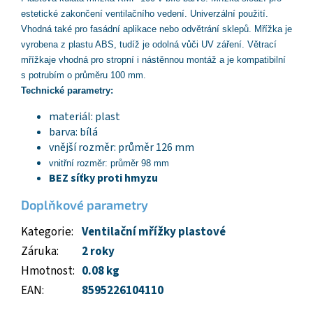
estetické zakončení ventilačního vedení. Univerzální použití.
Vhodná také pro fasádní aplikace nebo odvětrání sklepů. Mřížka je
vyrobena z plastu ABS, tudíž je odolná vůči UV záření. Větrací
mřížkaje vhodná pro stropní i nástěnnou montáž a je kompatibilní
s potrubím o průměru 100 mm.
Technické parametry:
materiál: plast
barva: bílá
vnější rozměr: průměr 126 mm
vnitřní rozměr: průměr 98 mm
BEZ síťky proti hmyzu
Doplňkové parametry
Kategorie
:
Ventilační mřížky plastové
Záruka
:
2 roky
Hmotnost
:
0.08 kg
EAN
:
8595226104110