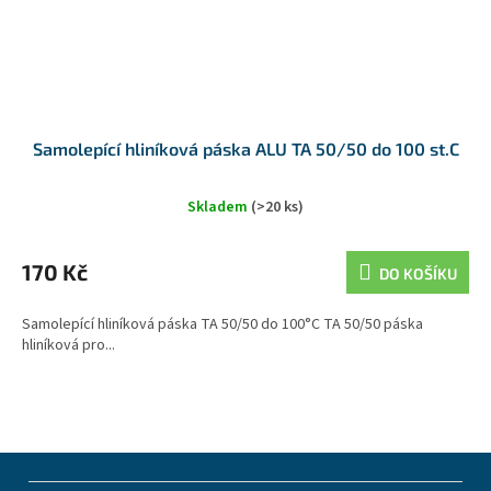
Samolepící hliníková páska ALU TA 50/50 do 100 st.C
Skladem
(>20 ks)
170 Kč
DO KOŠÍKU
Samolepící hliníková páska TA 50/50 do 100°C TA 50/50 páska
hliníková pro...
Z
á