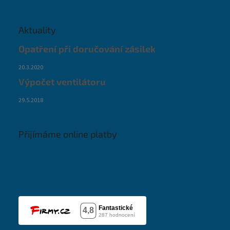
Aktuality
Opatření při doručování zásilek
20.3.2020
Výpočet ventilátoru
29.5.2018
Přijímáme online platby