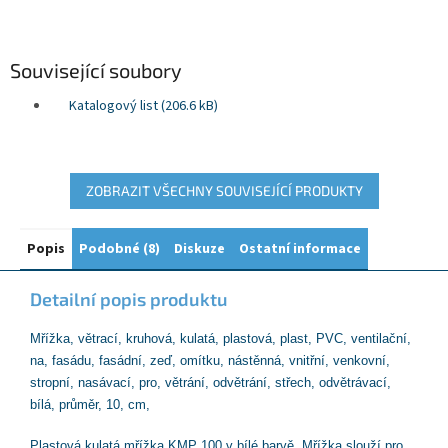
Související soubory
Katalogový list (206.6 kB)
ZOBRAZIT VŠECHNY SOUVISEJÍCÍ PRODUKTY
Popis
Podobné (8)
Diskuze
Ostatní informace
Detailní popis produktu
Mřížka, větrací, kruhová, kulatá, plastová, plast, PVC, ventilační,
na, fasádu, fasádní, zeď, omítku, nástěnná, vnitřní, venkovní,
stropní, nasávací, pro, větrání, odvětrání, střech, odvětrávací,
bílá, průměr, 10, cm,
Plastová kulatá mřížka KMP 100 v bílé barvě. Mřížka slouží pro