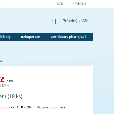
EKLAMAČNÍ ŘÁD
VRÁCENÍ ZBOŽÍ
CZK
ZÁSADY OCHRANY OSOBNÍCH ÚDAJ
Přihlášení
NÁKUPNÍ
Prázdný košík
KOŠÍK
ilátory
Rekuperace
Ventilátory přístrojové
Revizní dv
4
Kč
/ ks
z DPH
dem
(18 ks)
oručit do:
10.8.2026
Možnosti doručení