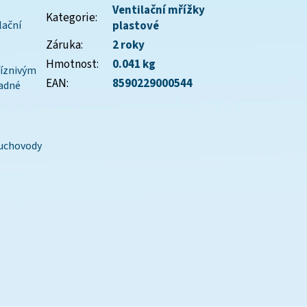
Ventilační mřížky
Kategorie
:
lační
plastové
Záruka
:
2 roky
Hmotnost
:
0.041 kg
říznivým
EAN
:
8590229000544
nadné
duchovody