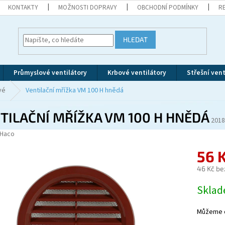
KONTAKTY
MOŽNOSTI DOPRAVY
OBCHODNÍ PODMÍNKY
R
HLEDAT
Průmyslové ventilátory
Krbové ventilátory
Střešní vent
vé
Ventilační mřížka VM 100 H hnědá
TILAČNÍ MŘÍŽKA VM 100 H HNĚDÁ
2018
Haco
56 
46 Kč be
Měrná
Skla
cena:
Můžeme d