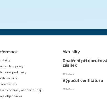
nformace
Aktuality
Opatření při doručová
ontakty
zásilek
ožnosti dopravy
bchodní podmínky
20.3.2020
eklamační řád
Výpočet ventilátoru
rácení zboží
29.5.2018
ásady ochrany osobních údajů
oje objednávka