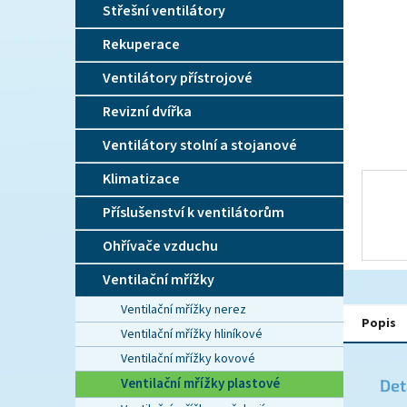
n
Střešní ventilátory
e
l
Rekuperace
Ventilátory přístrojové
Revizní dvířka
Ventilátory stolní a stojanové
Klimatizace
Příslušenství k ventilátorům
Ohřívače vzduchu
Ventilační mřížky
Ventilační mřížky nerez
Popis
Ventilační mřížky hliníkové
Ventilační mřížky kovové
Ventilační mřížky plastové
Det