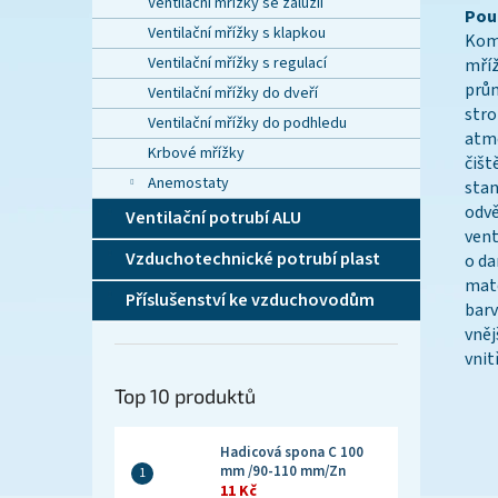
Ventilační mřížky se žaluzií
Použ
Ventilační mřížky s klapkou
Komb
Ventilační mřížky s regulací
mříž
prům
Ventilační mřížky do dveří
stro
Ventilační mřížky do podhledu
atmo
Krbové mřížky
čišt
Anemostaty
stan
odvě
Ventilační potrubí ALU
vent
Vzduchotechnické potrubí plast
o d
mat
Příslušenství ke vzduchovodům
ba
vně
vni
Top 10 produktů
Hadicová spona C 100
mm /90-110 mm/Zn
11 Kč