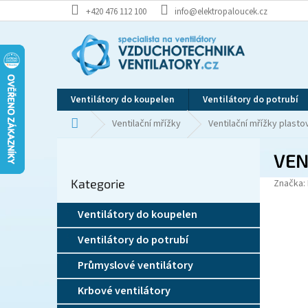
Přejít
+420 476 112 100
info@elektropaloucek.cz
na
obsah
Ventilátory do koupelen
Ventilátory do potrubí
Domů
Ventilační mřížky
Ventilační mřížky plasto
P
VEN
o
Přeskočit
s
Kategorie
kategorie
Značka:
t
r
Ventilátory do koupelen
a
n
Ventilátory do potrubí
n
í
Průmyslové ventilátory
p
Krbové ventilátory
a