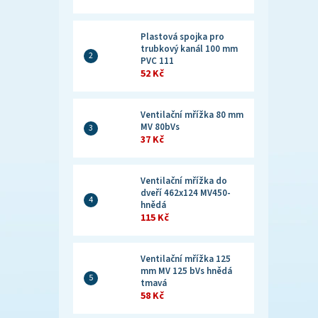
Plastová spojka pro
trubkový kanál 100 mm
PVC 111
52 Kč
Ventilační mřížka 80 mm
MV 80bVs
37 Kč
Ventilační mřížka do
dveří 462x124 MV450-
hnědá
115 Kč
Ventilační mřížka 125
mm MV 125 bVs hnědá
tmavá
58 Kč