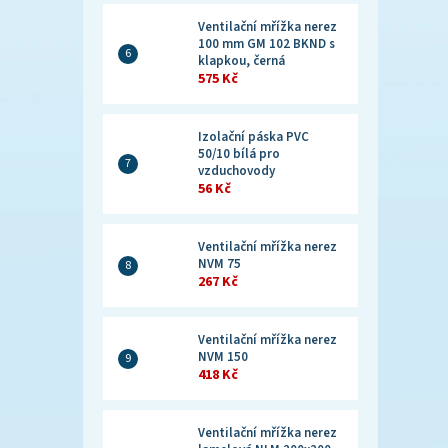
Ventilační mřížka nerez
100 mm GM 102 BKND s
klapkou, černá
575 Kč
Izolační páska PVC
50/10 bílá pro
vzduchovody
56 Kč
Ventilační mřížka nerez
NVM 75
267 Kč
Ventilační mřížka nerez
NVM 150
418 Kč
Ventilační mřížka nerez