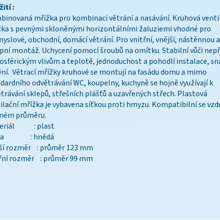
ití :
inovaná mřížka pro kombinaci větrání a nasávání. Kruhová venti
ka s pevnými skloněnými horizontálními žaluziemi vhodné pro
yslové, obchodní, domácí větrání. Pro vnitřní, vnější, nástěnnou a
pní montáž. Uchycení pomocí šroubů na omítku. Stabilní vůči nep
sférickým vlivům a teplotě, jednoduchost a pohodlí instalace, s
ění. Větrací mřížky kruhové se montují na fasádu domu a mimo
dardního odvětrávání WC, koupelny, kuchyně se hojně využívají k
trávání sklepů, střešních plášťů a uzavřených střech. Plastová
ilační mřížka je vybavena síťkou proti hmyzu. Kompatibilní se vz
aném průměru.
eriál : plast
rva : hnědá
jší rozměr : průměr 123 mm
třní rozměr : průměr 99 mm