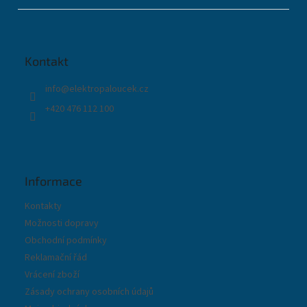
á
p
a
t
Kontakt
í
info
@
elektropaloucek.cz
+420 476 112 100
Informace
Kontakty
Možnosti dopravy
Obchodní podmínky
Reklamační řád
Vrácení zboží
Zásady ochrany osobních údajů