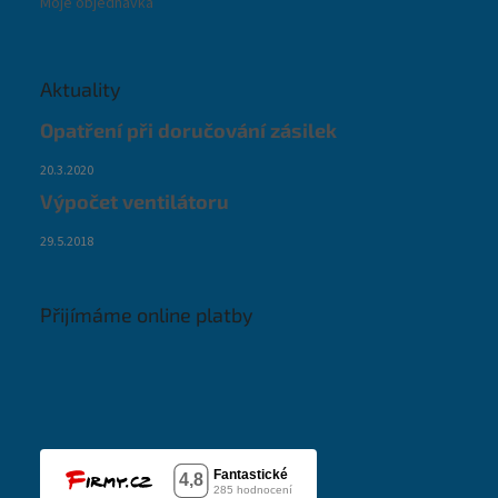
Moje objednávka
Aktuality
Opatření při doručování zásilek
20.3.2020
Výpočet ventilátoru
29.5.2018
Přijímáme online platby