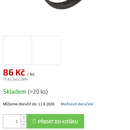
86 Kč
/ ks
71 Kč bez DPH
Měrná
Skladem
(>20 ks)
cena:
Můžeme doručit do:
11.8.2026
Možnosti doručení
PŘIDAT DO KOŠÍKU