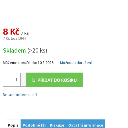
8 Kč
/ ks
7 Kč bez DPH
Měrná
Skladem
(>20 ks)
cena:
Můžeme doručit do:
10.8.2026
Možnosti doručení
PŘIDAT DO KOŠÍKU
Detailní informace
Popis
Podobné (8)
Diskuze
Ostatní informace