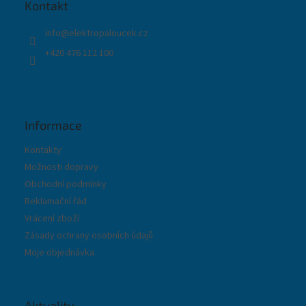
t
Kontakt
í
info
@
elektropaloucek.cz
+420 476 112 100
Informace
Kontakty
Možnosti dopravy
Obchodní podmínky
Reklamační řád
Vrácení zboží
Zásady ochrany osobních údajů
Moje objednávka
Aktuality