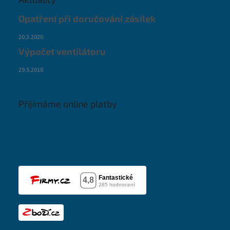
Opatření při doručování zásilek
20.3.2020
Výpočet ventilátoru
29.5.2018
Přijímáme online platby