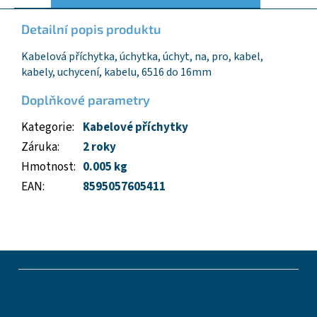
Detailní popis produktu
Kabelová příchytka, úchytka, úchyt, na, pro, kabel,
kabely, uchycení, kabelu, 6516 do 16mm
Doplňkové parametry
Kategorie
:
Kabelové příchytky
Záruka
:
2 roky
Hmotnost
:
0.005 kg
EAN
:
8595057605411
Z
á
p
a