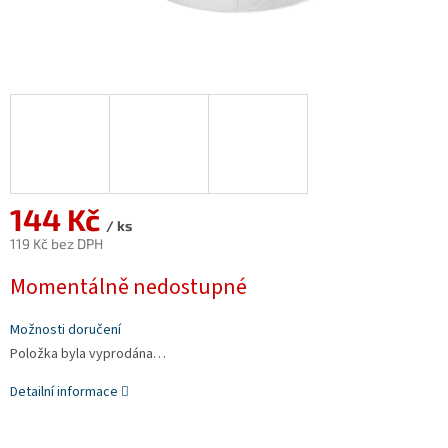
144 Kč
/ ks
119 Kč bez DPH
Měrná
Momentálně nedostupné
cena:
Možnosti doručení
Položka byla vyprodána…
Detailní informace