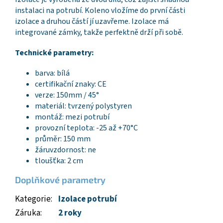
instalaci na potrubí. Koleno vložíme do první části
izolace a druhou částí jí uzavřeme. Izolace má
integrované zámky, takže perfektně drží při sobě.
Technické parametry:
barva: bílá
certifikační znaky: CE
verze: 150mm / 45°
materiál: tvrzený polystyren
montáž: mezi potrubí
provozní teplota: -25 až +70°C
průměr: 150 mm
žáruvzdornost: ne
tloušťka: 2 cm
Doplňkové parametry
Kategorie
:
Izolace potrubí
Záruka
:
2 roky