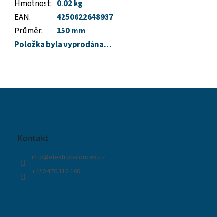
Hmotnost
:
0.02 kg
EAN
:
4250622648937
Průměr
:
150 mm
Položka byla vyprodána…
Z
á
p
a
t
Kontakt
í
info
@
elektropaloucek.cz
+420 476 112 100