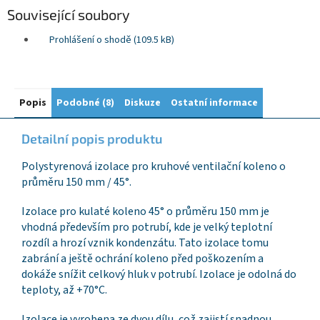
Související soubory
Prohlášení o shodě (109.5 kB)
Popis
Podobné (8)
Diskuze
Ostatní informace
Detailní popis produktu
Polystyrenová izolace pro kruhové ventilační koleno o
průměru 150 mm / 45°.
Izolace pro kulaté koleno 45° o průměru 150 mm je
vhodná především pro potrubí, kde je velký teplotní
rozdíl a hrozí vznik kondenzátu. Tato izolace tomu
zabrání a ještě ochrání koleno před poškozením a
dokáže snížit celkový hluk v potrubí. Izolace je odolná do
teploty, až +70°C.
Izolace je vyrobena ze dvou dílu, což zajistí snadnou