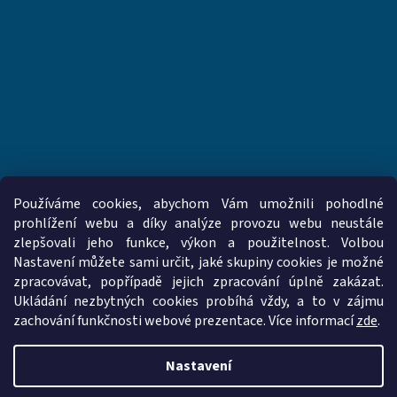
Používáme cookies, abychom Vám umožnili pohodlné
prohlížení webu a díky analýze provozu webu neustále
zlepšovali jeho funkce, výkon a použitelnost. Volbou
www.vzduchotechnika-ventilatory.cz
www.palmat.cz
Nastavení můžete sami určit, jaké skupiny cookies je možné
zpracovávat, popřípadě jejich zpracování úplně zakázat.
Ukládání nezbytných cookies probíhá vždy, a to v zájmu
zachování funkčnosti webové prezentace. Více informací
zde
.
Vytvořil Shoptet
Nastavení