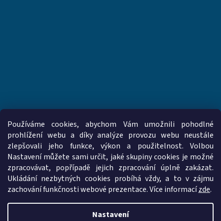
Používáme cookies, abychom Vám umožnili pohodlné
prohlížení webu a díky analýze provozu webu neustále
zlepšovali jeho funkce, výkon a použitelnost. Volbou
www.vzduchotechnika-ventilatory.cz
www.palmat.cz
Nastavení můžete sami určit, jaké skupiny cookies je možné
zpracovávat, popřípadě jejich zpracování úplně zakázat.
Ukládání nezbytných cookies probíhá vždy, a to v zájmu
zachování funkčnosti webové prezentace. Více informací
zde
.
Vytvořil Shoptet
Nastavení