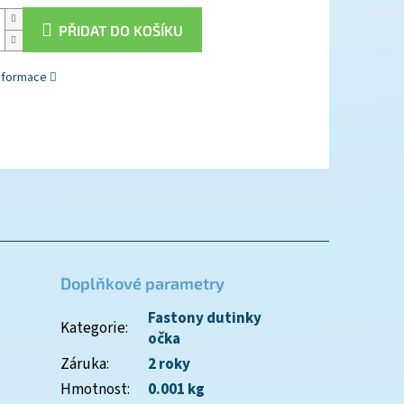
PŘIDAT DO KOŠÍKU
informace
Doplňkové parametry
Fastony dutinky
Kategorie
:
očka
Záruka
:
2 roky
Hmotnost
:
0.001 kg