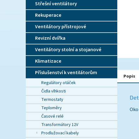
n
Střešní ventilátory
e
l
Rekuperace
Ventilátory přístrojové
Revizní dvířka
Ventilátory stolní a stojanové
Klimatizace
Příslušenství k ventilátorům
Popis
Regulátory otáček
Čidla vlhkosti
Det
Termostaty
Teploměry
Oko
Časové relé
Transformátory 12V
Prodlužovací kabely