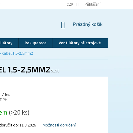
EKLAMAČNÍ ŘÁD
VRÁCENÍ ZBOŽÍ
CZK
ZÁSADY OCHRANY OSOBNÍCH ÚDAJ
Přihlášení
NÁKUPNÍ
Prázdný košík
KOŠÍK
ilátory
Rekuperace
Ventilátory přístrojové
Revizní dv
 kabel 1,5-2,5mm2
L 1,5-2,5MM2
5150
č
/ ks
 DPH
dem
(>20 ks)
oručit do:
11.8.2026
Možnosti doručení