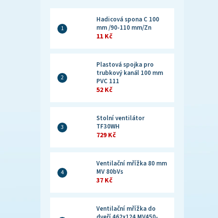
Hadicová spona C 100
mm /90-110 mm/Zn
11 Kč
Plastová spojka pro
trubkový kanál 100 mm
PVC 111
52 Kč
Stolní ventilátor
TF30WH
729 Kč
Ventilační mřížka 80 mm
MV 80bVs
37 Kč
Ventilační mřížka do
dveří 462x124 MV450-