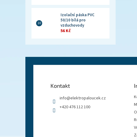
Izolační páska PVC
50/10 bílá pro
vzduchovody
56 Kč
Z
á
p
a
Kontakt
I
t
í
K
info
@
elektropaloucek.cz
M
+420 476 112 100
O
R
V
Z