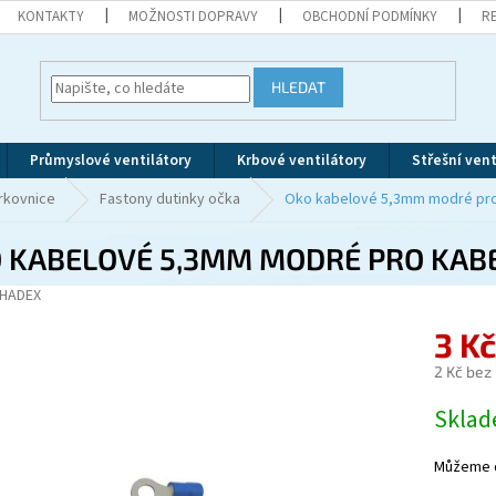
KONTAKTY
MOŽNOSTI DOPRAVY
OBCHODNÍ PODMÍNKY
R
HLEDAT
Průmyslové ventilátory
Krbové ventilátory
Střešní vent
rkovnice
Fastony dutinky očka
Oko kabelové 5,3mm modré pro
 KABELOVÉ 5,3MM MODRÉ PRO KABE
HADEX
3 K
2 Kč bez
Měrná
Skla
cena:
Můžeme d