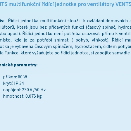
TS multifunkční řídící jednotka pro ventilátory VENT
s:
Řídící jednotka multifunkční slouží k ovládání domovních 
ilátorů, které jsou bez přídavných funkcí (časový spínač, hydros
bu apod.). Řídící jednotku není potřeba osazovat přímo k ventil
ísto, kde je za potřebí snímat ( pohyb, vlhkost). Řídící mu
otka je vybavena časovým spínačem, hydrostatem, čidlem pohyb
la.Funkce, které vyžadujete po řídící jednotce, si zapojíte samy dle
hnické parametry:
příkon: 60 W
krytí: IP 34
napájení: 230 V /50 Hz
hmotnost: 0,075 kg