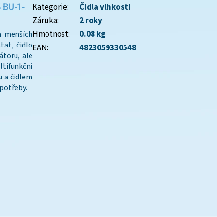
S BU-1-
Kategorie
:
Čidla vlhkosti
Záruka
:
2 roky
Hmotnost
:
0.08 kg
a menších
tat, čidlo
EAN
:
4823059330548
átoru, ale
ltifunkční
u a čidlem
 potřeby.