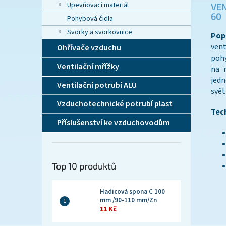
Upevňovací materiál
VEN
60
Pohybová čidla
Svorky a svorkovnice
Popi
vent
Ohřívače vzduchu
pohy
Ventilační mřížky
na m
jedn
Ventilační potrubí ALU
svět
Vzduchotechnické potrubí plast
Tec
Příslušenství ke vzduchovodům
Top 10 produktů
Hadicová spona C 100
mm /90-110 mm/Zn
11 Kč