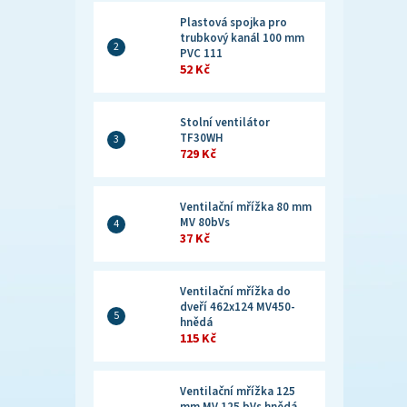
Plastová spojka pro
trubkový kanál 100 mm
PVC 111
52 Kč
Stolní ventilátor
TF30WH
729 Kč
Ventilační mřížka 80 mm
MV 80bVs
37 Kč
Ventilační mřížka do
dveří 462x124 MV450-
hnědá
115 Kč
Ventilační mřížka 125