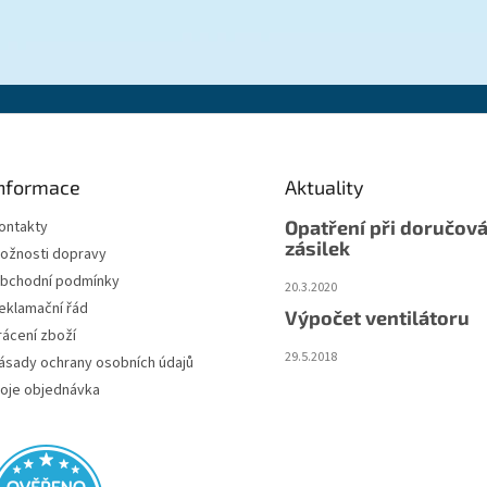
nformace
Aktuality
Opatření při doručová
ontakty
zásilek
ožnosti dopravy
bchodní podmínky
20.3.2020
eklamační řád
Výpočet ventilátoru
rácení zboží
29.5.2018
ásady ochrany osobních údajů
oje objednávka