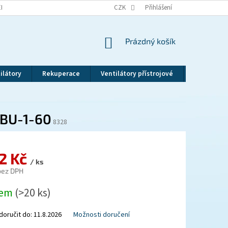
EKLAMAČNÍ ŘÁD
VRÁCENÍ ZBOŽÍ
CZK
ZÁSADY OCHRANY OSOBNÍCH ÚDAJ
Přihlášení
NÁKUPNÍ
Prázdný košík
KOŠÍK
ilátory
Rekuperace
Ventilátory přístrojové
Revizní dv
 BU-1-60
8328
32 Kč
/ ks
 bez DPH
dem
(>20 ks)
oručit do:
11.8.2026
Možnosti doručení