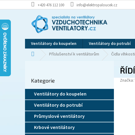
Přejít
+420 476 112 100
info@elektropaloucek.cz
na
obsah
Ventilátory do koupelen
Ventilátory do potrubí
Domů
Příslušenství k ventilátorům
Čidla vlhkosti
P
ŘÍD
o
Přeskočit
s
Kategorie
kategorie
Značka:
t
r
Ventilátory do koupelen
a
n
Ventilátory do potrubí
n
í
Průmyslové ventilátory
p
Krbové ventilátory
a