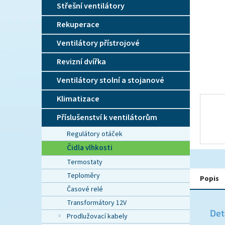
n
Střešní ventilátory
e
l
Rekuperace
Ventilátory přístrojové
Revizní dvířka
Ventilátory stolní a stojanové
Klimatizace
Příslušenství k ventilátorům
Regulátory otáček
Čidla vlhkosti
Termostaty
Teploměry
Popis
Časové relé
Transformátory 12V
Det
Prodlužovací kabely