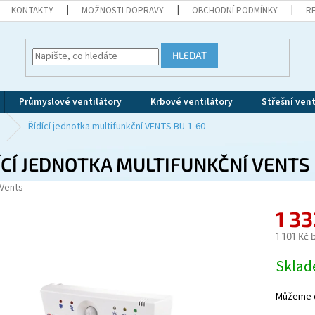
KONTAKTY
MOŽNOSTI DOPRAVY
OBCHODNÍ PODMÍNKY
R
HLEDAT
Průmyslové ventilátory
Krbové ventilátory
Střešní vent
Řídící jednotka multifunkční VENTS BU-1-60
ÍCÍ JEDNOTKA MULTIFUNKČNÍ VENTS
Vents
1 3
1 101 Kč
Měrná
Skla
cena:
Můžeme d