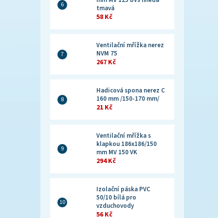
mm MV 125 bVs hnědá
tmavá
58 Kč
Ventilační mřížka nerez
NVM 75
267 Kč
Hadicová spona nerez C
160 mm /150-170 mm/
21 Kč
Ventilační mřížka s
klapkou 186x186/150
mm MV 150 VK
294 Kč
Izolační páska PVC
50/10 bílá pro
vzduchovody
56 Kč