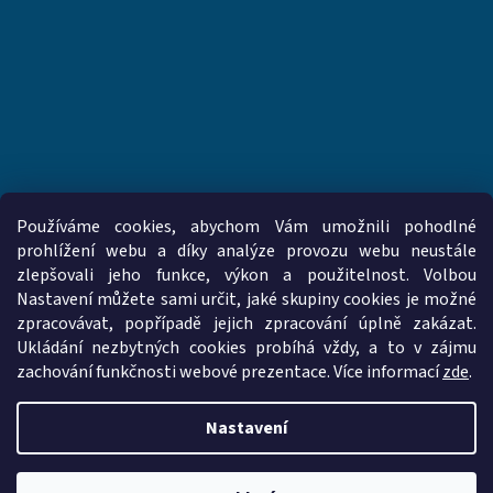
Používáme cookies, abychom Vám umožnili pohodlné
prohlížení webu a díky analýze provozu webu neustále
zlepšovali jeho funkce, výkon a použitelnost. Volbou
www.vzduchotechnika-ventilatory.cz
www.palmat.cz
Nastavení můžete sami určit, jaké skupiny cookies je možné
zpracovávat, popřípadě jejich zpracování úplně zakázat.
Ukládání nezbytných cookies probíhá vždy, a to v zájmu
zachování funkčnosti webové prezentace. Více informací
zde
.
Vytvořil Shoptet
Nastavení
Copyright 2026
vzduchotechnika-ventilatory.cz
. Všechna práva
vyhrazena.
Upravit nastavení cookies