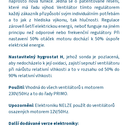
naprosto nová funkce. Jedná se o patentované řešení,
které má řadu výhod. Ventilátor tímto regulátorem
každý zákazník přizpůsobí svým individuálním potřebám
a to jak z hlediska výkonu, tak hlučnosti. Regulace
zároveň šetří elektrickou energii, neboť funguje na jiném
principu než odporové nebo frekvenční regulátory. Při
nastavení 50% otáček motoru dochází k 50% úspoře
elektrické energie.
Nastavitelný hygrostat H
, jehož sonda je pozlacená,
aby nedocházelo k její oxidaci, zajistí sepnutí ventilátoru
při nárůstu relativní vlhkosti a to v rozsahu od 50% do
90% relativní vlhkosti.
Použití:
Vhodná do všech ventilátorů s motorem
230V/50Hz a to do řady PRIMO.
Upozornění:
Elektroniku NELZE použít do ventilátorů
osazených motorem 12V/50Hz.
Další dodávané verze elektroniky: