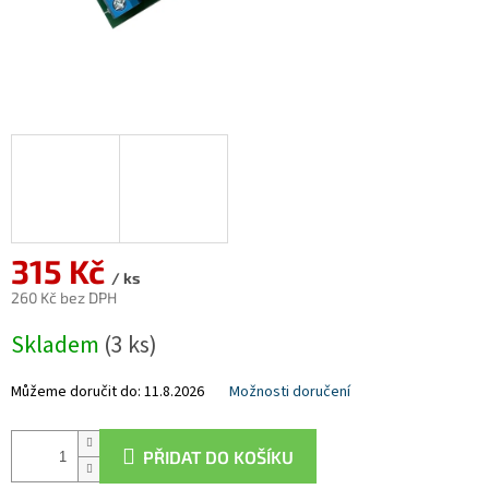
315 Kč
/ ks
260 Kč bez DPH
Měrná
Skladem
(3 ks)
cena:
Můžeme doručit do:
11.8.2026
Možnosti doručení
PŘIDAT DO KOŠÍKU