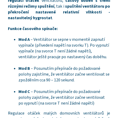
regulaci otáček
ventilátoru,
časový doběh s třemi
různými režimy spuštění
, tak i
spuštění ventilátoru po
překročení nastavené relativní vlhkosti -
nastavitelný hygrostat
.
Funkce časového spínače:
Mod A
– Ventilátor se sepne v momentě zapnutí
vypínače (přivedení napětí na svorku T). Po vypnutí
vypínače (na svorce T není žádné napětí),
ventilátor ještě pracuje po nastavený čas doběhu.
Mod B
– Posunutím přepínače do požadované
polohy zajistíme, že ventilátor začne ventilovat se
zpožděním cca 90 – 120 sekund.
Mod C
– Posunutím přepínače do požadované
polohy zajistíme, že ventilátor začne ventilovat
po vypnutí (na svorce T není žádné napětí)
Regulace otáček malých domovních ventilátorů je