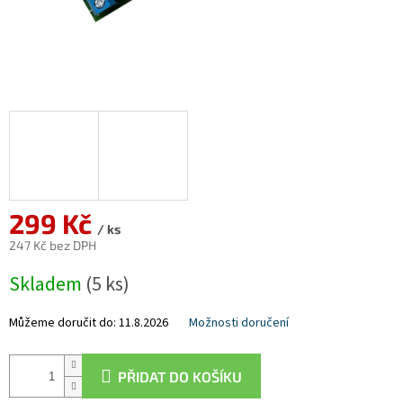
299 Kč
/ ks
247 Kč bez DPH
Měrná
Skladem
(5 ks)
cena:
Můžeme doručit do:
11.8.2026
Možnosti doručení
PŘIDAT DO KOŠÍKU