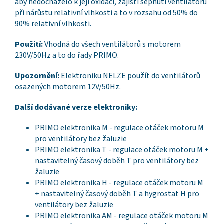
aby nedocházelo k její oxidaci, zajistí sepnutí ventilátoru
při nárůstu relativní vlhkosti a to v rozsahu od 50% do
90% relativní vlhkosti.
Použití:
Vhodná do všech ventilátorů s motorem
230V/50Hz a to do řady PRIMO.
Upozornění:
Elektroniku NELZE použít do ventilátorů
osazených motorem 12V/50Hz.
Další dodávané verze elektroniky:
PRIMO elektronika M
- regulace otáček motoru M
pro ventilátory bez žaluzie
PRIMO elektronika T
- regulace otáček motoru M +
nastavitelný časový doběh T pro ventilátory bez
žaluzie
PRIMO elektronika H
- regulace otáček motoru M
+ nastavitelný časový doběh T a hygrostat H pro
ventilátory bez žaluzie
PRIMO elektronika AM
- regulace otáček motoru M