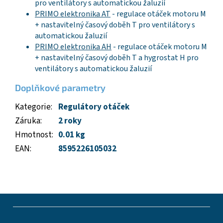
pro ventilátory s automatickou žaluzií
PRIMO elektronika AT
- regulace otáček motoru M
+ nastavitelný časový doběh T pro ventilátory s
automatickou žaluzií
PRIMO elektronika AH
- regulace otáček motoru M
+ nastavitelný časový doběh T a hygrostat H pro
ventilátory s automatickou žaluzií
Doplňkové parametry
Kategorie
:
Regulátory otáček
Záruka
:
2 roky
Hmotnost
:
0.01 kg
EAN
:
8595226105032
Z
á
p