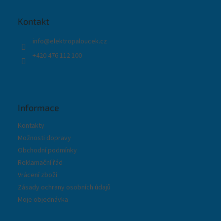
a
t
Kontakt
í
info
@
elektropaloucek.cz
+420 476 112 100
Informace
Kontakty
Možnosti dopravy
Obchodní podmínky
Reklamační řád
Vrácení zboží
Zásady ochrany osobních údajů
Moje objednávka