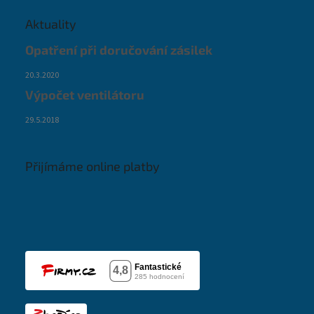
Aktuality
Opatření při doručování zásilek
20.3.2020
Výpočet ventilátoru
29.5.2018
Přijímáme online platby