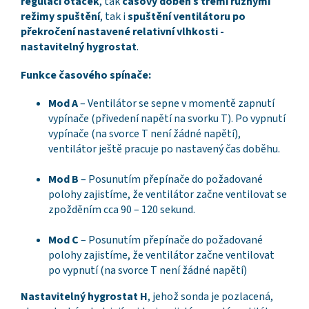
regulaci otáček
, tak
časový doběh s třemi různými
režimy spuštění
, tak i
spuštění ventilátoru po
překročení nastavené relativní vlhkosti -
nastavitelný hygrostat
.
Funkce časového spínače:
Mod A
– Ventilátor se sepne v momentě zapnutí
vypínače (přivedení napětí na svorku T). Po vypnutí
vypínače (na svorce T není žádné napětí),
ventilátor ještě pracuje po nastavený čas doběhu.
Mod B
– Posunutím přepínače do požadované
polohy zajistíme, že ventilátor začne ventilovat se
zpožděním cca 90 – 120 sekund.
Mod C
– Posunutím přepínače do požadované
polohy zajistíme, že ventilátor začne ventilovat
po vypnutí (na svorce T není žádné napětí)
Nastavitelný hygrostat H
, jehož sonda je pozlacená,