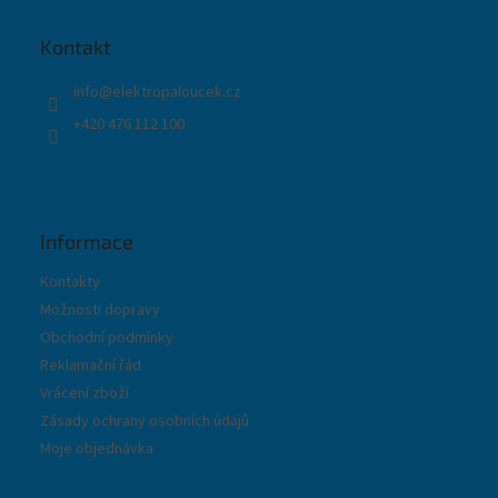
a
t
Kontakt
í
info
@
elektropaloucek.cz
+420 476 112 100
Informace
Kontakty
Možnosti dopravy
Obchodní podmínky
Reklamační řád
Vrácení zboží
Zásady ochrany osobních údajů
Moje objednávka