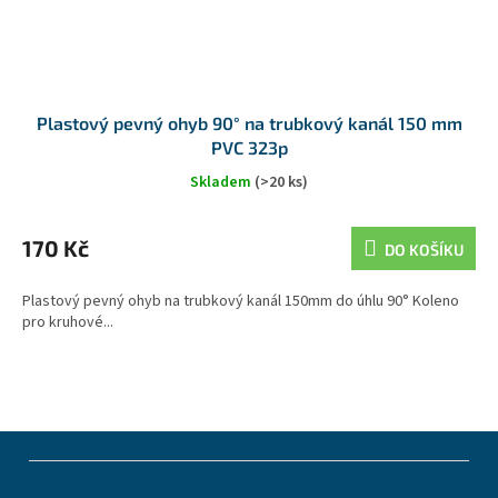
Plastový pevný ohyb 90° na trubkový kanál 150 mm
PVC 323p
Skladem
(>20 ks)
170 Kč
DO KOŠÍKU
Plastový pevný ohyb na trubkový kanál 150mm do úhlu 90° Koleno
pro kruhové...
Z
á
p