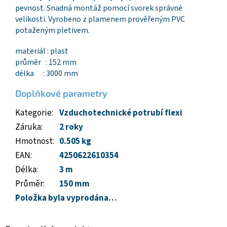
pevnost. Snadná montáž pomocí svorek správné
velikosti. Vyrobeno z plamenem prověřeným PVC
potaženým pletivem.
materiál : plast
průměr : 152 mm
délka : 3000 mm
Doplňkové parametry
Kategorie
:
Vzduchotechnické potrubí flexi
Záruka
:
2 roky
Hmotnost
:
0.505 kg
EAN
:
4250622610354
Délka
:
3 m
Průměr
:
150 mm
Položka byla vyprodána…