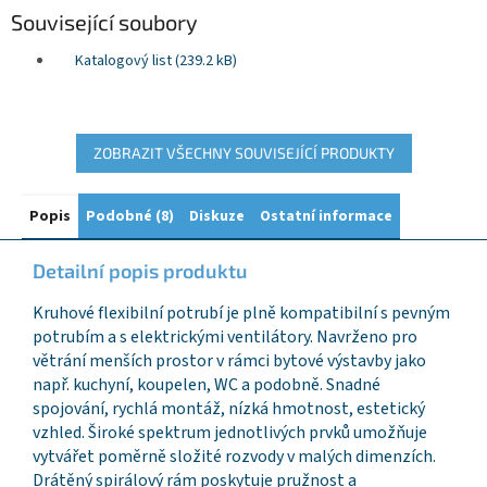
Související soubory
Katalogový list (239.2 kB)
ZOBRAZIT VŠECHNY SOUVISEJÍCÍ PRODUKTY
Popis
Podobné (8)
Diskuze
Ostatní informace
Detailní popis produktu
Kruhové flexibilní potrubí je plně kompatibilní s pevným
potrubím a s elektrickými ventilátory. Navrženo pro
větrání menších prostor v rámci bytové výstavby jako
např. kuchyní, koupelen, WC a podobně. Snadné
spojování, rychlá montáž, nízká hmotnost, estetický
vzhled. Široké spektrum jednotlivých prvků umožňuje
vytvářet poměrně složité rozvody v malých dimenzích.
Drátěný spirálový rám poskytuje pružnost a