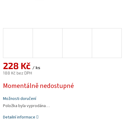
228 Kč
/ ks
188 Kč bez DPH
Měrná
Momentálně nedostupné
cena:
Možnosti doručení
Položka byla vyprodána…
Detailní informace