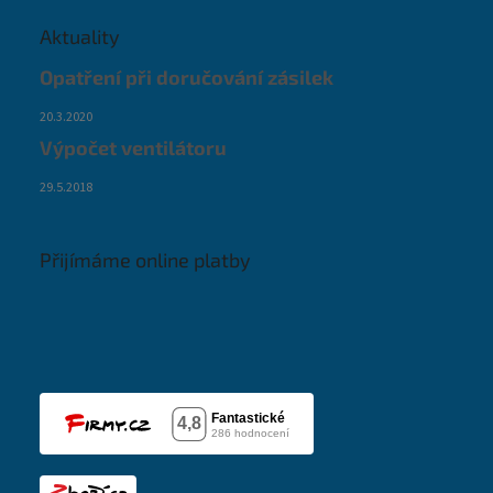
Aktuality
Opatření při doručování zásilek
20.3.2020
Výpočet ventilátoru
29.5.2018
Přijímáme online platby