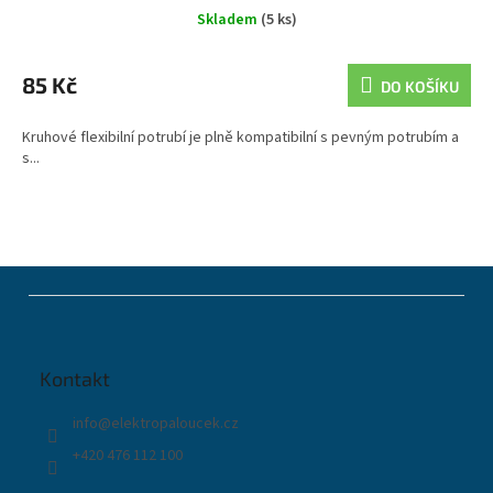
Skladem
(5 ks)
85 Kč
DO KOŠÍKU
Kruhové flexibilní potrubí je plně kompatibilní s pevným potrubím a
s...
Z
á
p
a
t
Kontakt
í
info
@
elektropaloucek.cz
+420 476 112 100