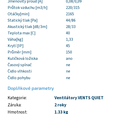
Jmenovitý proud [A]
0,08/0,09
Průtok vzduchu [m3/h]
220/315
Otáčky[min]
2165
Statický tlak [Pa]
44/86
Akustický tlak [dB/3m]
28/33
Teplota max [C]
40
Váha[kg]
1,33
Krytí [IP]
45
Průměr [mm]
150
Kuličková ložiska
ano
Časový spínač
ne
Čidlo vlhkosti
ne
Čidlo pohybu
ne
Doplňkové parametry
Kategorie
:
Ventilátory VENTS QUIET
Záruka
:
2 roky
Hmotnost
:
1.33 kg