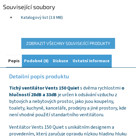
Související soubory
Katalogový list (3.8 MB)
ZOBRAZIT VŠECHNY SOUVISEJÍCÍ PRODUKTY
Popis
Podobné (8)
Diskuze
Ostatní informace
Detailní popis produktu
Tichý ventilátor Vents 150 Quiet
s dvěma rychlostmi
o
hlučností 28dB a 33dB
je určen k odsávání vzduchu z
bytových a nebytových prostor, jako jsou koupelny,
toalety, kuchyně, kanceláře, prodejny a jiné prostory, kde
není vhodné použití standartního ventilátoru.
Ventilátor Vents 150 Quiet s unikátním designem a
provedením, který zaručuje opravdu nízkou hladinu hluku