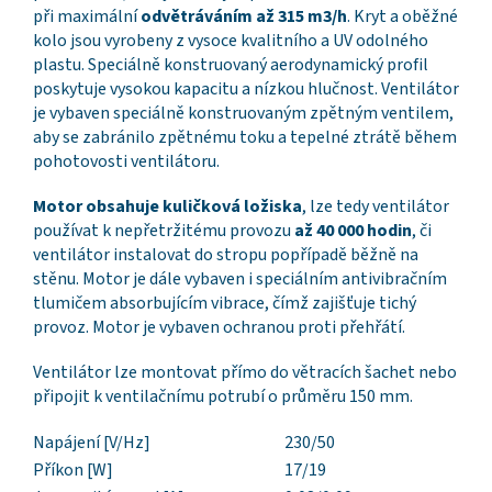
při maximální
odvětráváním až 315 m3/h
. Kryt a oběžné
kolo jsou vyrobeny z vysoce kvalitního a UV odolného
plastu. Speciálně konstruovaný aerodynamický profil
poskytuje vysokou kapacitu a nízkou hlučnost. Ventilátor
je vybaven speciálně konstruovaným zpětným ventilem,
aby se zabránilo zpětnému toku a tepelné ztrátě během
pohotovosti ventilátoru.
Motor obsahuje kuličková ložiska
, lze tedy ventilátor
používat k nepřetržitému provozu
až 40 000 hodin
, či
ventilátor instalovat do stropu popřípadě běžně na
stěnu. Motor je dále vybaven i speciálním antivibračním
tlumičem absorbujícím vibrace, čímž zajišťuje tichý
provoz. Motor je vybaven ochranou proti přehřátí.
Ventilátor lze montovat přímo do větracích šachet nebo
připojit k ventilačnímu potrubí o průměru 150 mm.
Napájení [V/Hz]
230/50
Příkon [W]
17/19