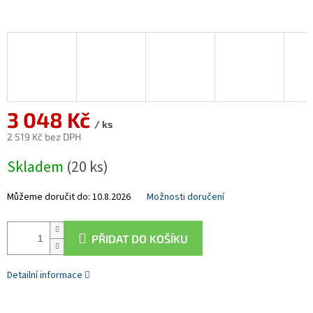
3 048 Kč
/ ks
2 519 Kč bez DPH
Měrná
Skladem
(20 ks)
cena:
Můžeme doručit do:
10.8.2026
Možnosti doručení
PŘIDAT DO KOŠÍKU
Detailní informace