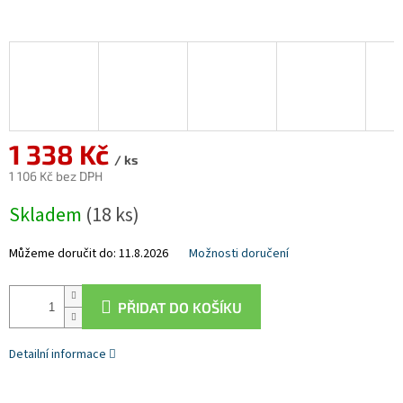
1 338 Kč
/ ks
1 106 Kč bez DPH
Měrná
Skladem
(18 ks)
cena:
Můžeme doručit do:
11.8.2026
Možnosti doručení
PŘIDAT DO KOŠÍKU
Detailní informace