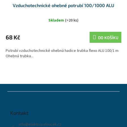
Vzduchotechnické ohebné potrubí 100/1000 ALU
Skladem
(>20 ks)
68 Kč
DO KOŠÍKU
Potrubí vzduchotechnické ohebná hadice trubka flexo ALU 100/1 m
Ohebná trubka...
Z
á
p
a
t
Kontakt
í
info
@
elektropaloucek.cz