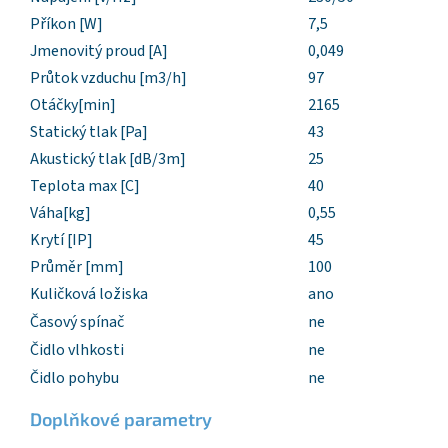
Příkon [W]
7,5
Jmenovitý proud [A]
0,049
Průtok vzduchu [m3/h]
97
Otáčky[min]
2165
Statický tlak [Pa]
43
Akustický tlak [dB/3m]
25
Teplota max [C]
40
Váha[kg]
0,55
Krytí [IP]
45
Průměr [mm]
100
Kuličková ložiska
ano
Časový spínač
ne
Čidlo vlhkosti
ne
Čidlo pohybu
ne
Doplňkové parametry