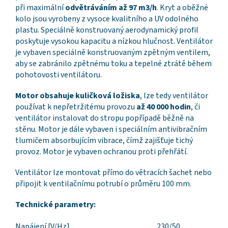
při maximální
odvětráváním až 97 m3/h
. Kryt a oběžné
kolo jsou vyrobeny z vysoce kvalitního a UV odolného
plastu. Speciálně konstruovaný aerodynamický profil
poskytuje vysokou kapacitu a nízkou hlučnost. Ventilátor
je vybaven speciálně konstruovaným zpětným ventilem,
aby se zabránilo zpětnému toku a tepelné ztrátě během
pohotovosti ventilátoru.
Motor obsahuje kuličková ložiska
, lze tedy ventilátor
používat k nepřetržitému provozu
až 40 000 hodin
, či
ventilátor instalovat do stropu popřípadě běžně na
stěnu. Motor je dále vybaven i speciálním antivibračním
tlumičem absorbujícím vibrace, čímž zajišťuje tichý
provoz. Motor je vybaven ochranou proti přehřátí.
Ventilátor lze montovat přímo do větracích šachet nebo
připojit k ventilačnímu potrubí o průměru 100 mm.
Technické parametry:
Napájení [V/Hz]
230/50