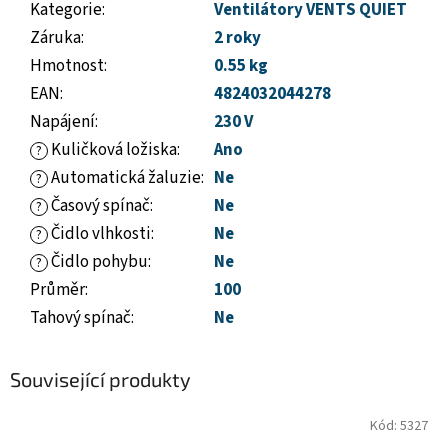
Kategorie
:
Ventilátory VENTS QUIET
Záruka
:
2 roky
Hmotnost
:
0.55 kg
EAN
:
4824032044278
Napájení
:
230 V
Kuličková ložiska
:
Ano
?
Automatická žaluzie
:
Ne
?
Časový spínač
:
Ne
?
Čidlo vlhkosti
:
Ne
?
Čidlo pohybu
:
Ne
?
Průměr
:
100
Tahový spínač
:
Ne
Související produkty
Kód:
5327