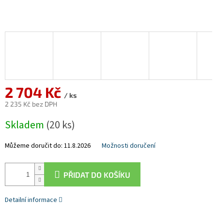
2 704 Kč
/ ks
2 235 Kč bez DPH
Měrná
Skladem
(20 ks)
cena:
Můžeme doručit do:
11.8.2026
Možnosti doručení
PŘIDAT DO KOŠÍKU
Detailní informace