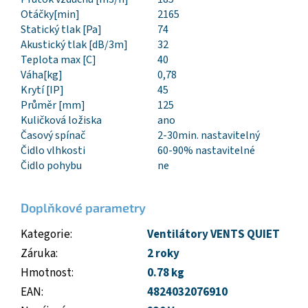
Otáčky[min]
2165
Statický tlak [Pa]
74
Akustický tlak [dB/3m]
32
Teplota max [C]
40
Váha[kg]
0,78
Krytí [IP]
45
Průměr [mm]
125
Kuličková ložiska
ano
Časový spínač
2-30min. nastavitelný
Čidlo vlhkosti
60-90% nastavitelné
Čidlo pohybu
ne
Doplňkové parametry
Kategorie
:
Ventilátory VENTS QUIET
Záruka
:
2 roky
Hmotnost
:
0.78 kg
EAN
:
4824032076910