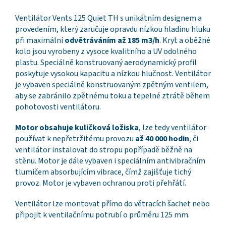
Ventilátor Vents 125 Quiet TH s unikátním designem a
provedením, který zaručuje opravdu nízkou hladinu hluku
při maximální
odvětráváním až 185 m3/h
. Kryt a oběžné
kolo jsou vyrobeny z vysoce kvalitního a UV odolného
plastu. Speciálně konstruovaný aerodynamický profil
poskytuje vysokou kapacitu a nízkou hlučnost. Ventilátor
je vybaven speciálně konstruovaným zpětným ventilem,
aby se zabránilo zpětnému toku a tepelné ztrátě během
pohotovosti ventilátoru.
Motor obsahuje kuličková ložiska
, lze tedy ventilátor
používat k nepřetržitému provozu
až 40 000 hodin
, či
ventilátor instalovat do stropu popřípadě běžně na
stěnu. Motor je dále vybaven i speciálním antivibračním
tlumičem absorbujícím vibrace, čímž zajišťuje tichý
provoz. Motor je vybaven ochranou proti přehřátí.
Ventilátor lze montovat přímo do větracích šachet nebo
připojit k ventilačnímu potrubí o průměru 125 mm.