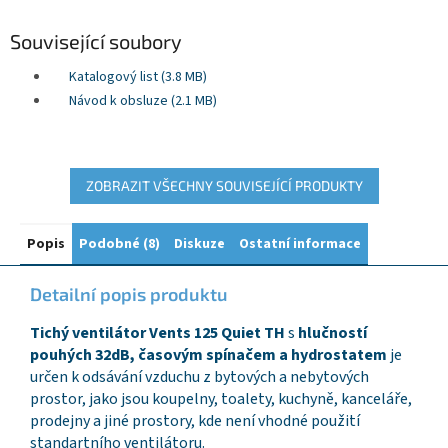
Související soubory
Katalogový list (3.8 MB)
Návod k obsluze (2.1 MB)
ZOBRAZIT VŠECHNY SOUVISEJÍCÍ PRODUKTY
Popis
Podobné (8)
Diskuze
Ostatní informace
Detailní popis produktu
Tichý ventilátor Vents 125 Quiet TH
s
hlučností
pouhých 32dB, časovým spínačem a hydrostatem
je
určen k odsávání vzduchu z bytových a nebytových
prostor, jako jsou koupelny, toalety, kuchyně, kanceláře,
prodejny a jiné prostory, kde není vhodné použití
standartního ventilátoru.