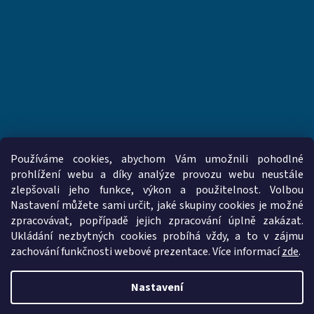
Používáme cookies, abychom Vám umožnili pohodlné
prohlížení webu a díky analýze provozu webu neustále
zlepšovali jeho funkce, výkon a použitelnost. Volbou
www.vzduchotechnika-ventilatory.cz
www.palmat.cz
Nastavení můžete sami určit, jaké skupiny cookies je možné
zpracovávat, popřípadě jejich zpracování úplně zakázat.
Ukládání nezbytných cookies probíhá vždy, a to v zájmu
zachování funkčnosti webové prezentace. Více informací
zde
.
Vytvořil Shoptet
Nastavení