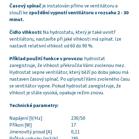
Časový spínač
je instalován přímo ve ventilátoru a
slouží ke
zpoždění vypnutí ventilátoru v rozsahu 2 - 30
minut.
Čidlo vlhkosti:
Na hydrostatu, který je také uvnitř
ventilátoru, nastavíte při jaké vlhkosti má spínat. lze
nastavit relativní vlhkost od 60 do 90 %.
Příklad použití funkce v provozu:
hydrostat
zaregistruje, že vlhkost překročila Vámi zvolenou mez.
Hydrostat sepne ventilátor, který běží po dobu jakou má
nastaven časový spínač. Po uplynutí Vámi zvoleného času
se ventilátor vypne. Pokud hydrostat zaregistruje, že
vlhkost je stále vysoká, opakuje režim znovu.
Technické parametry:
Napájení [V/Hz]
230/50
Příkon [W]
17
Jmenovitý proud [A]
0,11
Průtok vzduchu [m3/h]
185