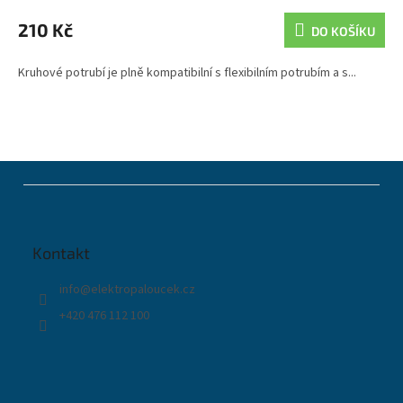
210 Kč
DO KOŠÍKU
Kruhové potrubí je plně kompatibilní s flexibilním potrubím a s...
Z
á
p
a
t
Kontakt
í
info
@
elektropaloucek.cz
+420 476 112 100