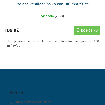
Izolace ventilačního kolena 100 mm/90st.
Skladem
(20 ks)
109 Kč
DO KOŠÍKU
Polystyrenová izolace pro kruhové ventilační koleno o průměru 100
mm / 90°....
Z
á
p
a
t
Kontakt
í
info
@
elektropaloucek.cz