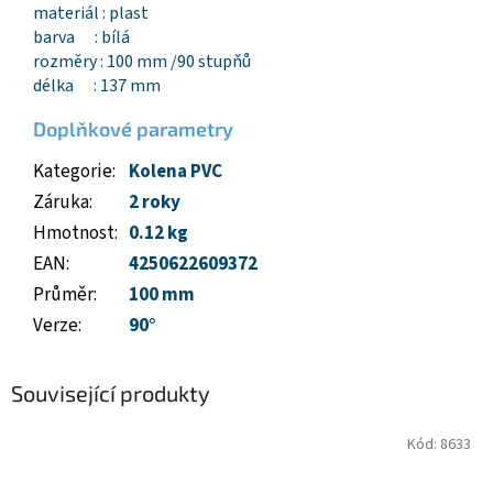
materiál : plast
barva : bílá
rozměry : 100 mm /90 stupňů
délka : 137 mm
Doplňkové parametry
Kategorie
:
Kolena PVC
Záruka
:
2 roky
Hmotnost
:
0.12 kg
EAN
:
4250622609372
Průměr
:
100 mm
Verze
:
90°
Související produkty
Kód:
8633