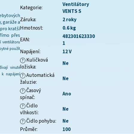
Ventilátory
Kategorie
:
VENTS S
nebytových
Záruka
:
2 roky
y, garáže a
Hmotnost
:
0.6 kg
pro kratší
přímo přes
482301623330
EAN
:
 ventilátoru
1
bytné použít
Napájení
:
12 V
Kuličková
?
Ne
ložiska
:
vají vinuté
r k napájení
Automatická
?
Ne
žaluzie
:
Časový
?
Ano
spínač
:
Čidlo
?
Ne
vlhkosti
:
Čidlo pohybu
:
Ne
?
Průměr
:
100