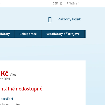
EKLAMAČNÍ ŘÁD
VRÁCENÍ ZBOŽÍ
CZK
ZÁSADY OCHRANY OSOBNÍCH ÚDAJ
Přihlášení
NÁKUPNÍ
Prázdný košík
KOŠÍK
ilátory
Rekuperace
Ventilátory přístrojové
Revizní dv
 Kč
/ ks
ez DPH
tálně nedostupné
 doručení
byla vyprodána…