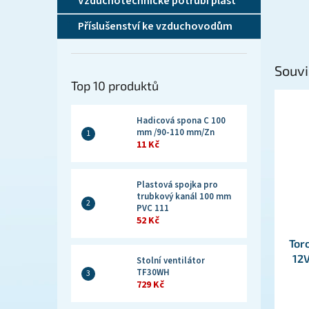
Vzduchotechnické potrubí plast
Příslušenství ke vzduchovodům
Souvi
Top 10 produktů
Hadicová spona C 100
mm /90-110 mm/Zn
11 Kč
Plastová spojka pro
trubkový kanál 100 mm
PVC 111
52 Kč
Tor
12
Stolní ventilátor
TF30WH
729 Kč