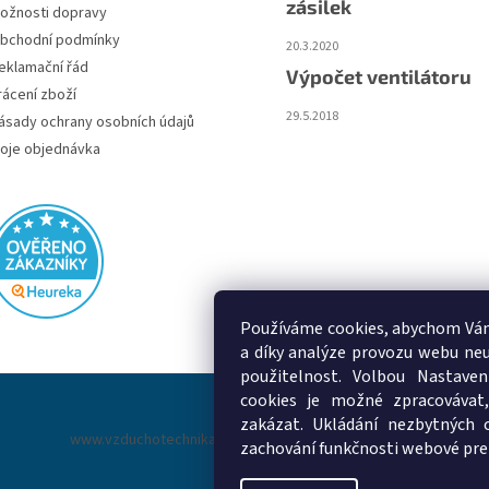
zásilek
ožnosti dopravy
bchodní podmínky
20.3.2020
eklamační řád
Výpočet ventilátoru
rácení zboží
29.5.2018
ásady ochrany osobních údajů
oje objednávka
Používáme cookies, abychom Vám
a díky analýze provozu webu neu
použitelnost. Volbou Nastaven
cookies je možné zpracovávat,
zakázat. Ukládání nezbytných 
www.vzduchotechnika-ventilatory.cz
www.palmat.cz
zachování funkčnosti webové pre