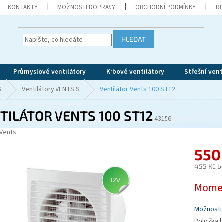
KONTAKTY
MOŽNOSTI DOPRAVY
OBCHODNÍ PODMÍNKY
R
HLEDAT
Průmyslové ventilátory
Krbové ventilátory
Střešní vent
S
Ventilátory VENTS S
Ventilátor Vents 100 ST12
TILÁTOR VENTS 100 ST12
43156
Vents
550
455 Kč b
Měrná
Momen
cena:
Možnosti
Položka 