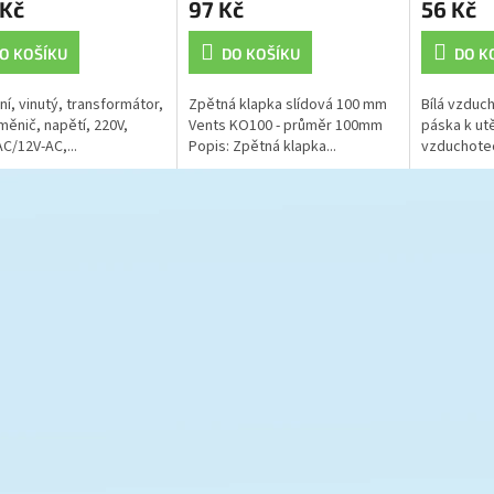
 Kč
97 Kč
56 Kč
O KOŠÍKU
DO KOŠÍKU
DO K
ní, vinutý, transformátor,
Zpětná klapka slídová 100 mm
Bílá vzduch
 měnič, napětí, 220V,
Vents KO100 - průměr 100mm
páska k ut
AC/12V-AC,...
Popis: Zpětná klapka...
vzduchotec