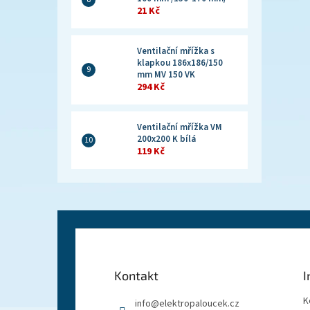
21 Kč
Ventilační mřížka s
klapkou 186x186/150
mm MV 150 VK
294 Kč
Ventilační mřížka VM
200x200 K bílá
119 Kč
Z
á
p
a
Kontakt
I
t
í
K
info
@
elektropaloucek.cz