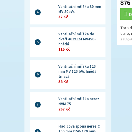
876
Ventilační mřížka 80 mm
MV 80bVs
D
37 Kč
Toroid
trafo,
Ventilační mřížka do
230V,-
dveří 462x124 MV450-
hnědá
115 Kč
Ventilační mřížka 125
mm MV 125 bVs hnědá
tmavá
58 Kč
Ventilační mřížka nerez
NVM 75
267 Kč
Hadicová spona nerez C
160 mm /150-170 mm/