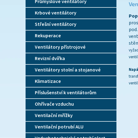
Průmyslové ventilátory
Ven
Krbové ventilátory
Popi
pros
Střešní ventilátory
pod.
Rekuperace
vent
stěn
Ventilátory přístrojové
vyžad
venti
Revizní dvířka
Ventilátory stolní a stojanové
Napá
trans
Klimatizace
venti
Příslušenství k ventilátorům
Ohřívače vzduchu
Ventilační mřížky
Ventilační potrubí ALU