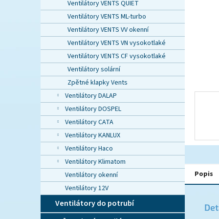
n
Ventilátory VENTS QUIET
e
Ventilátory VENTS ML-turbo
l
Ventilátory VENTS VV okenní
Ventilátory VENTS VN vysokotlaké
Ventilátory VENTS CF vysokotlaké
Ventilátory solární
Zpětné klapky Vents
Ventilátory DALAP
Ventilátory DOSPEL
Ventilátory CATA
Ventilátory KANLUX
Ventilátory Haco
Ventilátory Klimatom
Popis
Ventilátory okenní
Ventilátory 12V
Ventilátory do potrubí
Det