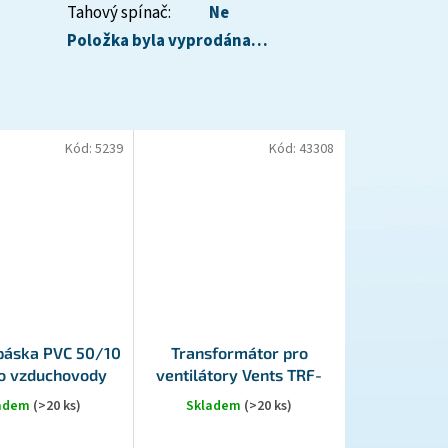
Tahový spínač
:
Ne
Položka byla vyprodána…
Kód:
5239
Kód:
43308
 páska PVC 50/10
Transformátor pro
ro vzduchovody
ventilátory Vents TRF-
220/12-25 12V
ladem
(>20 ks)
Skladem
(>20 ks)