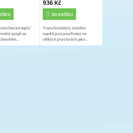
936 Kč
OŠÍKU
DO KOŠÍKU
otechnická lepící
Transformátory nízkého
ěsnění spojů na
napětí jsou používány ve
hnickém...
vlhkých prostorách jako...