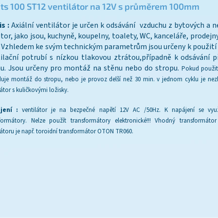
ts 100 ST12 ventilátor na 12V s průměrem 100mm
s :
Axiální ventilátor je určen k odsávání vzduchu z bytových a 
tor, jako jsou, kuchyně, koupelny, toalety, WC, kanceláře, prodejn
 Vzhledem ke svým technickým parametrům jsou určeny k použití 
ilační potrubí s nízkou tlakovou ztrátou,případně k odsávání 
u. Jsou určeny pro montáž na stěnu nebo do stropu.
Pokud použití
uje montáž do stropu, nebo je provoz delší než 30 min. v jednom cyklu je nez
látor s kuličkovými ložisky.
jení :
ventilátor je na bezpečné napětí 12V AC /50Hz. K napájení se využí
formátory. Nelze použít transformátory elektronické!!! Vhodný transformáto
látoru je např. toroidní transformátor OTON TR060.