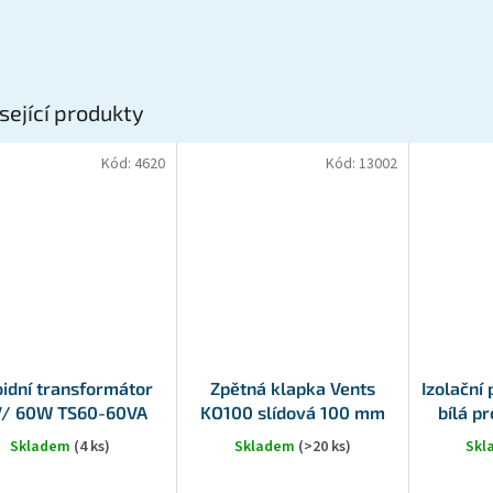
sející produkty
Kód:
4620
Kód:
13002
oidní transformátor
Zpětná klapka Vents
Izolační
V/ 60W TS60-60VA
KO100 slídová 100 mm
bílá p
230/12V
Skladem
(4 ks)
Skladem
(>20 ks)
Sk