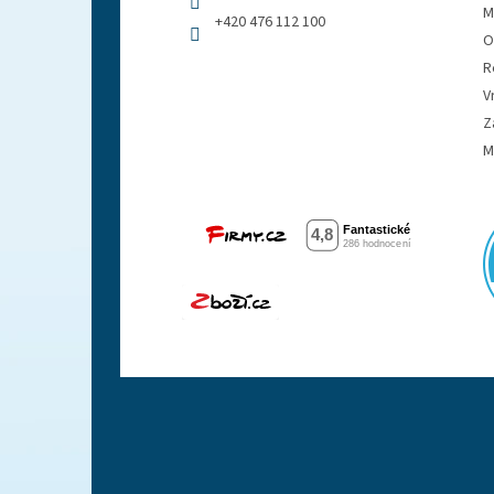
M
+420 476 112 100
O
R
V
Z
M