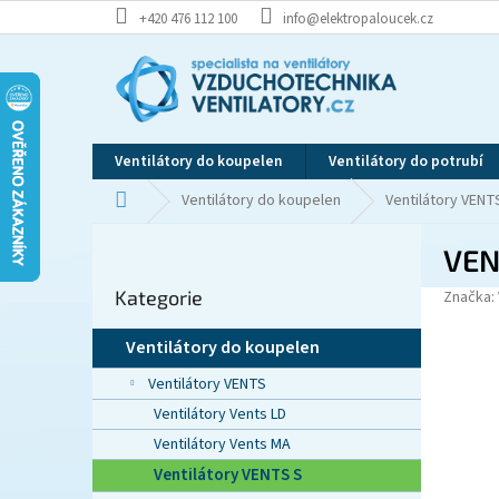
Přejít
+420 476 112 100
info@elektropaloucek.cz
na
obsah
Ventilátory do koupelen
Ventilátory do potrubí
Domů
Ventilátory do koupelen
Ventilátory VENT
P
VEN
o
Přeskočit
s
Kategorie
kategorie
Značka:
t
r
Ventilátory do koupelen
a
n
Ventilátory VENTS
n
Ventilátory Vents LD
í
Ventilátory Vents MA
p
Ventilátory VENTS S
a