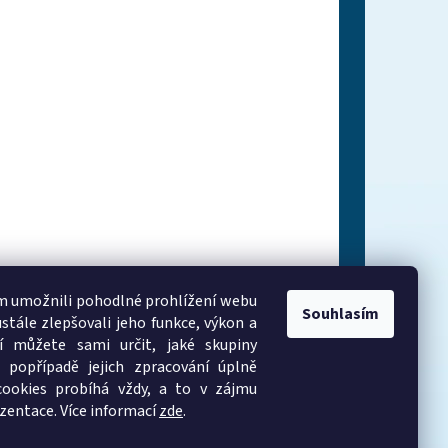
 umožnili pohodlné prohlížení webu
Souhlasím
stále zlepšovali jeho funkce, výkon a
í můžete sami určit, jaké skupiny
 popřípadě jejich zpracování úplně
cookies probíhá vždy, a to v zájmu
zentace. Více informací
zde
.