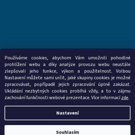
Používáme cookies, abychom Vám umožnili pohodlné
prohlížení webu a díky analýze provozu webu neustále
zlepšovali jeho funkce, výkon a použitelnost. Volbou
www.vzduchotechnika-ventilatory.cz
www.palmat.cz
Nastavení můžete sami určit, jaké skupiny cookies je možné
zpracovávat, popřípadě jejich zpracování úplně zakázat.
Ukládání nezbytných cookies probíhá vždy, a to v zájmu
zachování funkčnosti webové prezentace. Více informací
zde
.
Vytvořil Shoptet
Nastavení
Copyright 2026
vzduchotechnika-ventilatory.cz
. Všechna práva
vyhrazena.
Upravit nastavení cookies
Souhlasím