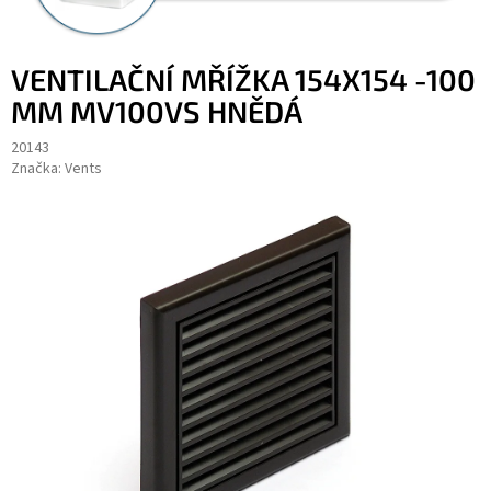
VENTILAČNÍ MŘÍŽKA 154X154 -100
MM MV100VS HNĚDÁ
20143
Značka:
Vents