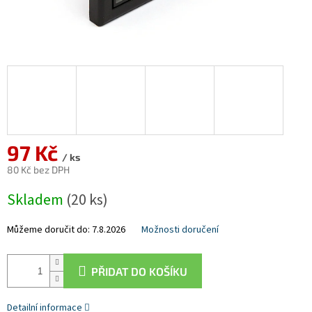
97 Kč
/ ks
80 Kč bez DPH
Měrná
Skladem
(20 ks)
cena:
Můžeme doručit do:
7.8.2026
Možnosti doručení
PŘIDAT DO KOŠÍKU
Detailní informace