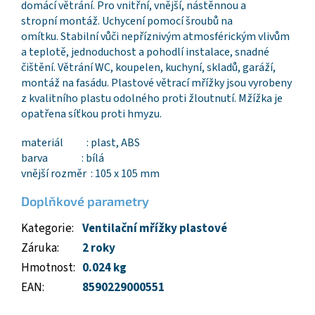
domácí větrání. Pro vnitřní, vnější, nástěnnou a
stropní montáž. Uchycení pomocí šroubů na
omítku. Stabilní vůči nepříznivým atmosférickým vlivům
a teplotě, jednoduchost a pohodlí instalace, snadné
čištění. Větrání WC, koupelen, kuchyní, skladů, garáží,
montáž na fasádu. Plastové větrací mřížky jsou vyrobeny
z kvalitního plastu odolného proti žloutnutí. Mžížka je
opatřena síťkou proti hmyzu.
materiál : plast, ABS
barva : bílá
vnější rozměr : 105 x 105 mm
Doplňkové parametry
Kategorie
:
Ventilační mřížky plastové
Záruka
:
2 roky
Hmotnost
:
0.024 kg
EAN
:
8590229000551