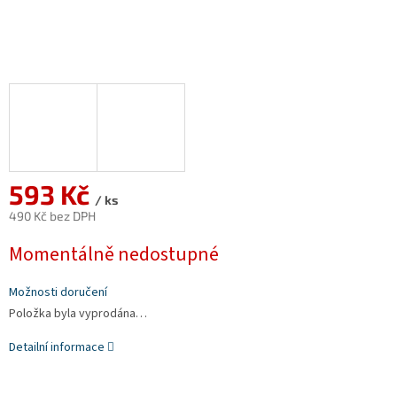
593 Kč
/ ks
490 Kč bez DPH
Měrná
Momentálně nedostupné
cena:
Možnosti doručení
Položka byla vyprodána…
Detailní informace