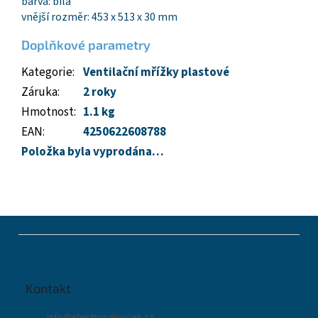
barva: bílá
vnější rozměr: 453 x 513 x 30 mm
Doplňkové parametry
Kategorie
:
Ventilační mřížky plastové
Záruka
:
2 roky
Hmotnost
:
1.1 kg
EAN
:
4250622608788
Položka byla vyprodána…
Z
á
p
a
t
Kontakt
í
info
@
elektropaloucek.cz