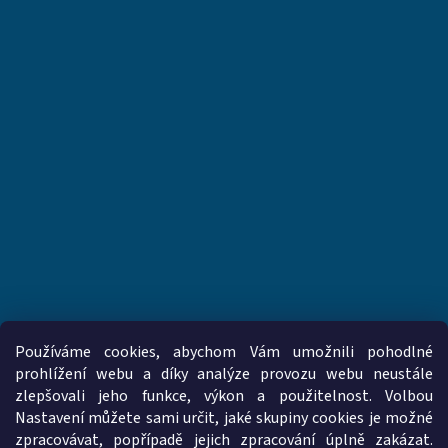
Používáme cookies, abychom Vám umožnili pohodlné
prohlížení webu a díky analýze provozu webu neustále
zlepšovali jeho funkce, výkon a použitelnost. Volbou
www.vzduchotechnika-ventilatory.cz
www.palmat.cz
Nastavení můžete sami určit, jaké skupiny cookies je možné
zpracovávat, popřípadě jejich zpracování úplně zakázat.