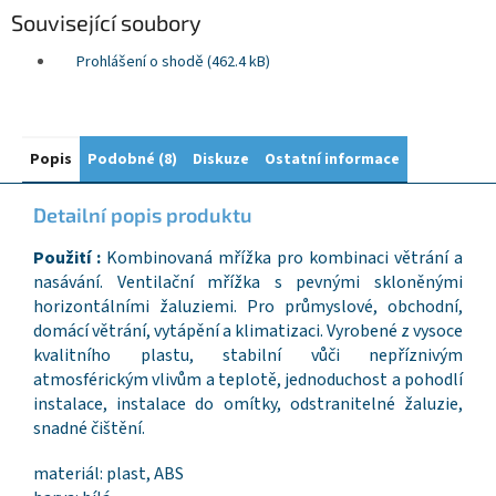
Související soubory
Prohlášení o shodě (462.4 kB)
Popis
Podobné (8)
Diskuze
Ostatní informace
Detailní popis produktu
Použití :
Kombinovaná mřížka pro kombinaci větrání a
nasávání. Ventilační mřížka s pevnými skloněnými
horizontálními žaluziemi. Pro průmyslové, obchodní,
domácí větrání, vytápění a klimatizaci. Vyrobené z vysoce
kvalitního plastu, stabilní vůči nepříznivým
atmosférickým vlivům a teplotě, jednoduchost a pohodlí
instalace, instalace do omítky, odstranitelné žaluzie,
snadné čištění.
materiál: plast, ABS