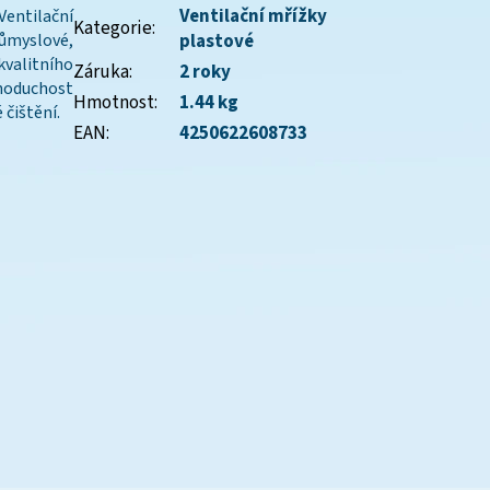
Ventilační mřížky
entilační
Kategorie
:
ůmyslové,
plastové
kvalitního
Záruka
:
2 roky
dnoduchost
Hmotnost
:
1.44 kg
 čištění.
EAN
:
4250622608733