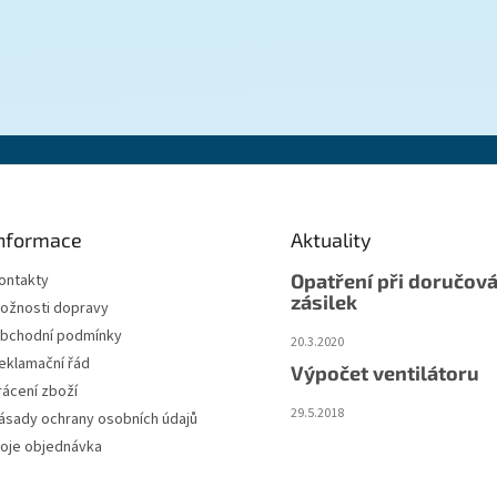
nformace
Aktuality
Opatření při doručová
ontakty
zásilek
ožnosti dopravy
bchodní podmínky
20.3.2020
eklamační řád
Výpočet ventilátoru
rácení zboží
29.5.2018
ásady ochrany osobních údajů
oje objednávka