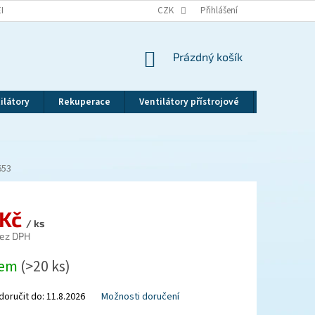
EKLAMAČNÍ ŘÁD
VRÁCENÍ ZBOŽÍ
CZK
ZÁSADY OCHRANY OSOBNÍCH ÚDAJ
Přihlášení
NÁKUPNÍ
Prázdný košík
KOŠÍK
ilátory
Rekuperace
Ventilátory přístrojové
Revizní dv
653
 Kč
/ ks
bez DPH
dem
(>20 ks)
oručit do:
11.8.2026
Možnosti doručení