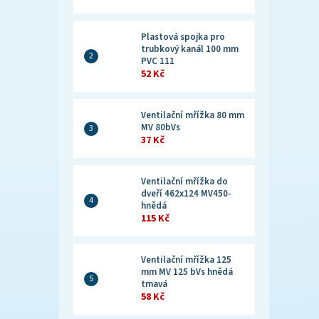
Plastová spojka pro
trubkový kanál 100 mm
PVC 111
52 Kč
Ventilační mřížka 80 mm
MV 80bVs
37 Kč
Ventilační mřížka do
dveří 462x124 MV450-
hnědá
115 Kč
Ventilační mřížka 125
mm MV 125 bVs hnědá
tmavá
58 Kč