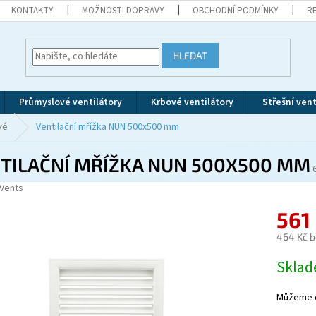
KONTAKTY
MOŽNOSTI DOPRAVY
OBCHODNÍ PODMÍNKY
R
HLEDAT
Průmyslové ventilátory
Krbové ventilátory
Střešní vent
vé
Ventilační mřížka NUN 500x500 mm
TILAČNÍ MŘÍŽKA NUN 500X500 MM
Vents
561
464 Kč 
Měrná
Skla
cena:
Můžeme d