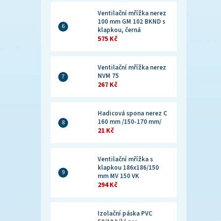
Ventilační mřížka nerez
100 mm GM 102 BKND s
klapkou, černá
575 Kč
Ventilační mřížka nerez
NVM 75
267 Kč
Hadicová spona nerez C
160 mm /150-170 mm/
21 Kč
Ventilační mřížka s
klapkou 186x186/150
mm MV 150 VK
294 Kč
Izolační páska PVC