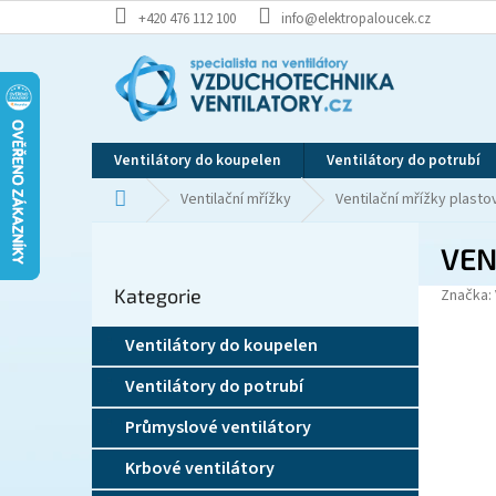
Přejít
+420 476 112 100
info@elektropaloucek.cz
na
obsah
Ventilátory do koupelen
Ventilátory do potrubí
Domů
Ventilační mřížky
Ventilační mřížky plasto
P
VEN
o
Přeskočit
s
Kategorie
kategorie
Značka:
t
r
Ventilátory do koupelen
a
n
Ventilátory do potrubí
n
í
Průmyslové ventilátory
p
Krbové ventilátory
a