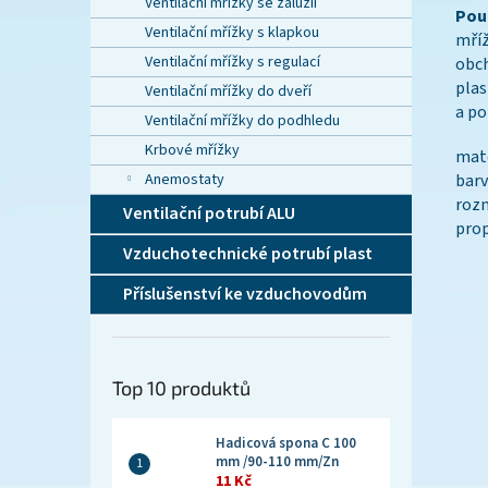
Ventilační mřížky se žaluzií
Použ
Ventilační mřížky s klapkou
mří
Ventilační mřížky s regulací
obch
plas
Ventilační mřížky do dveří
a po
Ventilační mřížky do podhledu
Krbové mřížky
mate
Anemostaty
barv
rozm
Ventilační potrubí ALU
prop
Vzduchotechnické potrubí plast
Příslušenství ke vzduchovodům
Top 10 produktů
Hadicová spona C 100
mm /90-110 mm/Zn
11 Kč