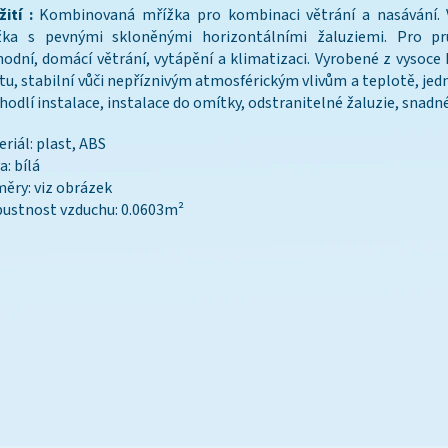
ití :
Kombinovaná mřížka pro kombinaci větrání a nasávání. V
žka s pevnými skloněnými horizontálními žaluziemi. Pro pr
odní, domácí větrání, vytápění a klimatizaci. Vyrobené z vysoce 
tu, stabilní vůči nepříznivým atmosférickým vlivům a teplotě, je
hodlí instalace, instalace do omítky, odstranitelné žaluzie, snadné
riál: plast, ABS
a: bílá
ěry: viz obrázek
ustnost vzduchu: 0.0603m²