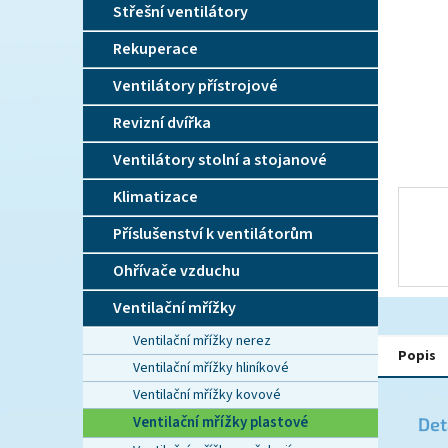
n
Střešní ventilátory
e
l
Rekuperace
Ventilátory přístrojové
Revizní dvířka
Ventilátory stolní a stojanové
Klimatizace
Příslušenství k ventilátorům
Ohřívače vzduchu
Ventilační mřížky
Ventilační mřížky nerez
Popis
Ventilační mřížky hliníkové
Ventilační mřížky kovové
Ventilační mřížky plastové
Det