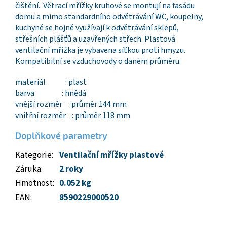
čištění. Větrací mřížky kruhové se montují na fasádu
domu a mimo standardního odvětrávání WC, koupelny,
kuchyně se hojně využívají k odvětrávání sklepů,
střešních plášťů a uzavřených střech. Plastová
ventilační mřížka je vybavena síťkou proti hmyzu.
Kompatibilní se vzduchovody o daném průměru.
materiál : plast
barva : hnědá
vnější rozměr : průměr 144 mm
vnitřní rozměr : průměr 118 mm
Doplňkové parametry
Kategorie
:
Ventilační mřížky plastové
Záruka
:
2 roky
Hmotnost
:
0.052 kg
EAN
:
8590229000520