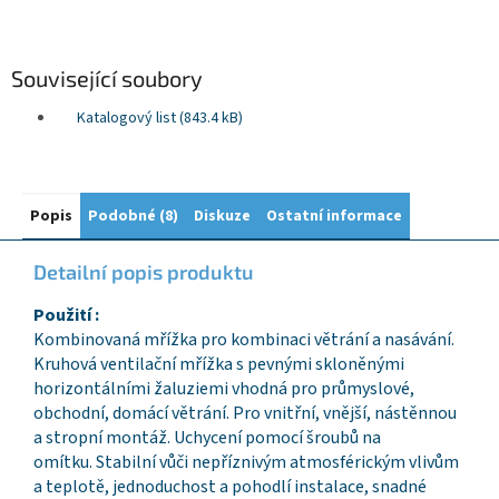
Související soubory
Katalogový list (843.4 kB)
Popis
Podobné (8)
Diskuze
Ostatní informace
Detailní popis produktu
Použití :
Kombinovaná mřížka pro kombinaci větrání a nasávání.
Kruhová ventilační mřížka s pevnými skloněnými
horizontálními žaluziemi vhodná pro průmyslové,
obchodní, domácí větrání. Pro vnitřní, vnější, nástěnnou
a stropní montáž. Uchycení pomocí šroubů na
omítku. Stabilní vůči nepříznivým atmosférickým vlivům
a teplotě, jednoduchost a pohodlí instalace, snadné