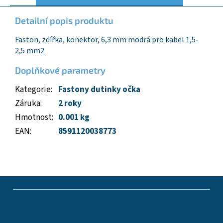
Detailní popis produktu
Faston, zdířka, konektor, 6,3 mm modrá pro kabel 1,5-
2,5 mm2
Doplňkové parametry
Kategorie
:
Fastony dutinky očka
Záruka
:
2 roky
Hmotnost
:
0.001 kg
EAN
:
8591120038773
Z
á
p
a