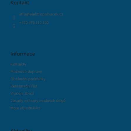
t
Kontakt
í
info
@
elektropaloucek.cz
+420 476 112 100
Informace
Kontakty
Možnosti dopravy
Obchodní podmínky
Reklamační řád
Vrácení zboží
Zásady ochrany osobních údajů
Moje objednávka
Aktuality