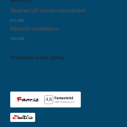
Opatření při doručování zásilek
20.3.2020
Výpočet ventilátoru
29.5.2018
Přijímáme online platby