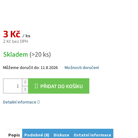
3 Kč
/ ks
2 Kč bez DPH
Měrná
Skladem
(>20 ks)
cena:
Můžeme doručit do:
11.8.2026
Možnosti doručení
PŘIDAT DO KOŠÍKU
Detailní informace
Popis
Podobné (8)
Diskuze
Ostatní informace